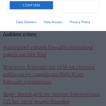
CONFIRM
Data Deletion
Data Access
Privacy Policy
Διαβάστε επίσης
Αμερικανική εταιρεία δοκιμάζει εγκεφαλικό
εμφύτευμα στην Κίνα
Brainomix: Επέκταση στις ΗΠΑ και ελληνικά
σχέδια για την εταιρεία που βάζει ΑΙ στη
διάγνωση εγκεφαλικών
Bayer: Βουτιά μετά την πρόταση διακανονισμού
7,25 δισ. για τις αγωγές Roundup