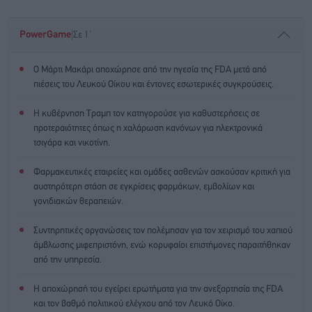
|
PowerGame
Σε 1'
Ο Μάρτι Μακάρι αποχώρησε από την ηγεσία της FDA μετά από
πιέσεις του Λευκού Οίκου και έντονες εσωτερικές συγκρούσεις.
Η κυβέρνηση Τραμπ τον κατηγορούσε για καθυστερήσεις σε
προτεραιότητες όπως η χαλάρωση κανόνων για ηλεκτρονικά
τσιγάρα και νικοτίνη.
Φαρμακευτικές εταιρείες και ομάδες ασθενών ασκούσαν κριτική για
αυστηρότερη στάση σε εγκρίσεις φαρμάκων, εμβολίων και
γονιδιακών θεραπειών.
Συντηρητικές οργανώσεις τον πολέμησαν για τον χειρισμό του χαπιού
άμβλωσης μιφεπριστόνη, ενώ κορυφαίοι επιστήμονες παραιτήθηκαν
από την υπηρεσία.
Η αποχώρησή του εγείρει ερωτήματα για την ανεξαρτησία της FDA
και τον βαθμό πολιτικού ελέγχου από τον Λευκό Οίκο.