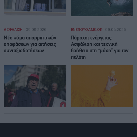
ΑΣΦΑΛΙΣΗ
09.08.2026
ENERGYGAME.GR
09.08.2026
Νέο κύμα απορριπτικών
Πάροχοι ενέργειας:
αποφάσεων για αιτήσεις
Ασφάλιση και τεχνική
συνταξιοδοτήσεων
βοήθεια στη “μάχη” για τον
πελάτη