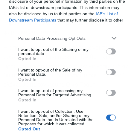
disclosure of your personal information by third parties on the
στόχος του ήταν να προστατεύσει την αξιοπιστία
IAB’s list of downstream participants. This information may
της FDA και να περιορίσει, όπως έλεγε,
also be disclosed by us to third parties on the
IAB’s List of
Downstream Participants
that may further disclose it to other
«προνομιακές σχέσεις» μεταξύ υπηρεσίας και
third parties.
φαρμακοβιομηχανίας.
Personal Data Processing Opt Outs
Η αποχώρησή του αφήνει πλέον ανοιχτό το
I want to opt-out of the Sharing of my
personal data.
ερώτημα για το κατά πόσο η FDA θα κινηθεί
Opted In
προς μια πιο αυστηρή επιστημονική γραμμή ή αν
I want to opt-out of the Sale of my
Personal Data.
θα περάσει σε περίοδο μεγαλύτερου πολιτικού
Opted In
ελέγχου από τον Λευκό Οίκο Τραμπ.
I want to opt-out of processing my
Personal Data for Targeted Advertising.
Opted In
I want to opt-out of Collection, Use,
Retention, Sale, and/or Sharing of my
Personal Data that Is Unrelated with the
Purposes for which it was collected.
Opted Out