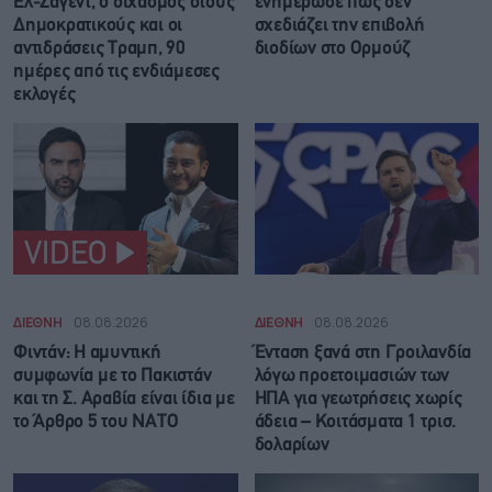
Ελ-Σαγέντ, ο διχασμός στους
ενημέρωσε πως δεν
Δημοκρατικούς και οι
σχεδιάζει την επιβολή
αντιδράσεις Τραμπ, 90
διοδίων στο Ορμούζ
ημέρες από τις ενδιάμεσες
εκλογές
VIDEO
ΔΙΕΘΝΗ
08.08.2026
ΔΙΕΘΝΗ
08.08.2026
Φιντάν: Η αμυντική
Ένταση ξανά στη Γροιλανδία
συμφωνία με το Πακιστάν
λόγω προετοιμασιών των
και τη Σ. Αραβία είναι ίδια με
ΗΠΑ για γεωτρήσεις χωρίς
τo Άρθρο 5 του ΝΑΤΟ
άδεια – Κοιτάσματα 1 τρισ.
δολαρίων