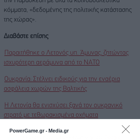
την Παρασκευή με όλα τα κοινοβουλευτικά
κόμματα, «δεδομένης της πολιτικής κατάστασης
της χώρας».
Διαβάστε επίσης
Παραιτήθηκε ο Λετονός υπ. Άμυνας, ζητώντας
ισχυρότερη αεράμυνα από το ΝΑΤΟ
Ουκρανία: Στέλνει ειδικούς για την εναέρια
ασφάλεια χωρών της Βαλτικής
Η Λετονία θα ενισχύσει ξανά τον ουκρανικό
στρατό με τεθωρακισμένα οχήματα
PowerGame.gr -
Media.gr
Ακολουθήστε το Powergame.gr στο
Google