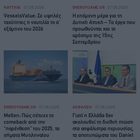
ΝΑΥΤΙΛΙΑ
07.08.2026
ENERGYGAME.GR
07.08.2026
VesselsValue: Σε υψηλές
Η επόμενη μέρα για τη
ταχύτητες η ναυτιλία το α’
Δυτική Αττική – Τα έργα που
εξάμηνο του 2026
προωθούνται και το
ορόσημο της 15ης
Σεπτεμβρίου
ENERGYGAME.GR
07.08.2026
ΑΣΦΑΛΙΣΗ
07.08.2026
Metlen: Πώς πέτυχε το
Γιατί η Ελλάδα δεν
comeback από την
ακολουθεί τη διεθνή πτώση
“παρένθεση” του 2025, τα
στα ασφάλιστρα περιουσίας,
σήματα Μυτιληναίου
τα αποτυπώματα του Daniel