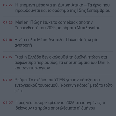
07:27
Η επόμενη μέρα για τη Δυτική Αττική – Τα έργα που
προωθούνται και το ορόσημο της 15ης Σεπτεμβρίου
07:25
Metlen: Πώς πέτυχε το comeback από την
“παρένθεση” του 2025, τα σήματα Μυτιληναίου
07:18
Η νέα παλιά Μέση Ανατολή: Πολλή βοή, καμία
ανατροπή
07:15
Γιατί η Ελλάδα δεν ακολουθεί τη διεθνή πτώση στα
ασφάλιστρα περιουσίας, τα αποτυπώματα του Daniel
και των πυρκαγιών
07:12
Ρεύμα: Το σχέδιο του ΥΠΕΝ για την πάταξη του
ενεργειακού τουρισμού, “κόκκινη κάρτα” μετά το τρίτο
φέσι
07:07
Προς νέο ρεκόρ κερδών το 2026 οι εισηγμένες, τι
δείχνουν τα πρώτα αποτελέσματα α’ 6μήνου