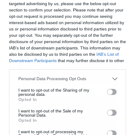
targeted advertising by us, please use the below opt-out
αλληλεγγύης αποτελεί προϋπόθεση για την
section to confirm your selection. Please note that after your
επιτυχία του νέου συστήματος και τονίζει ότι όλα
opt-out request is processed you may continue seeing
interest-based ads based on personal information utilized by
τα κράτη-μέλη οφείλουν να συμβάλουν
us or personal information disclosed to third parties prior to
σύμφωνα με τις υποχρεώσεις που απορρέουν
your opt-out. You may separately opt-out of the further
disclosure of your personal information by third parties on the
από τον Κανονισμό για τη Διαχείριση του Ασύλου
IAB’s list of downstream participants. This information may
και της Μετανάστευσης.
also be disclosed by us to third parties on the
IAB’s List of
Downstream Participants
that may further disclose it to other
third parties.
Στο πλαίσιο της υποστήριξης της μετάβασης στο
Εγγραφή στο
νέο καθεστώς, η Ευρωπαϊκή Επιτροπή
newsletter
Personal Data Processing Opt Outs
συνεργάζεται στενά με τα κράτη-μέλη και τους
I want to opt-out of the Sharing of my
personal data.
αρμόδιους ευρωπαϊκούς οργανισμούς, μεταξύ
Opted In
των οποίων η Υπηρεσία Ασύλου της
I want to opt-out of the Sale of my
Ευρωπαϊκής Ένωσης (EUAA), η eu-LISA, η
Personal Data.
Αποδέχομαι τους
όρους χρήσης
*
Opted In
Frontex, η Europol και ο Οργανισμός
και την πολιτική απορρήτου
I want to opt-out of processing my
Θεμελιωδών Δικαιωμάτων της Ε.Ε. (FRA).