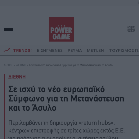
TRENDS:
ΕΙΣΗΓΜΕΝΕΣ
ΡΕΥΜΑ
METLEN
ΤΟΥΡΙΣΜΟΣ ΓΙ
ΑΡΧΙΚΗ
»
ΔΙΕΘΝΗ
»
Σε ισχύ το νέο ευρωπαϊκό Σύμφωνο για τη Μετανάστευση και το Άσυλο
ΔΙΕΘΝΗ
Σε ισχύ το νέο ευρωπαϊκό
Σύμφωνο για τη Μετανάστευση
και το Άσυλο
Περιλαμβάνει τη δημιουργία «return hubs»,
κέντρων επιστροφής σε τρίτες χώρες εκτός Ε.Ε.
για πρόσωπα των οποίων οι αιτήσεις ασύλου