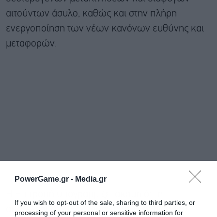
αιτούντων άσυλο, καθώς και στην πλήρη
ενεργοποίηση των νέων κανόνων ευθύνης και
μεταφορών.
PowerGame.gr -
Media.gr
Η Επιτροπή υπογραμμίζει ακόμη ότι η
If you wish to opt-out of the sale, sharing to third parties, or
αποτελεσματική λειτουργία του μηχανισμού
processing of your personal or sensitive information for