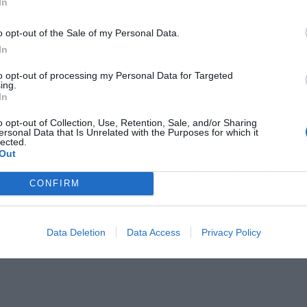
In
εί να είναι υποψήφια στις προεδρικές εκλογές
λ Αζί, δήλωσε ότι πράγματι η ίδια και αρκετά
o opt-out of the Sale of my Personal Data.
μός καταχράστηκαν κονδύλια της Ευρωπαϊκής
In
βή κοινοβουλευτικών συνεργατών.
to opt-out of processing my Personal Data for Targeted
ing.
In
ια της απαγόρευσης του εκλέγεσθαι σε 15 μήνες,
o opt-out of Collection, Use, Retention, Sale, and/or Sharing
 Λεπέν να ηγηθεί του κόμματός της στην επόμενη
ersonal Data that Is Unrelated with the Purposes for which it
lected.
 έκρινε ότι η πολιτικός στερείται του
Out
για 45 μήνες, εκ των οποίων οι 30 μήνες τελούν
CONFIRM
επιβληθεί πενταετής απαγόρευση να θέτει
ωμα.
Data Deletion
Data Access
Privacy Policy