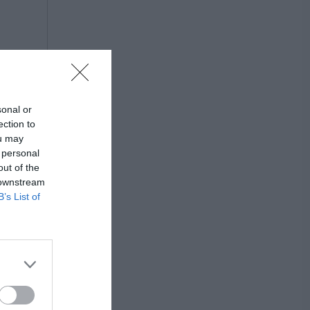
sonal or
ection to
ou may
 personal
out of the
 downstream
B’s List of