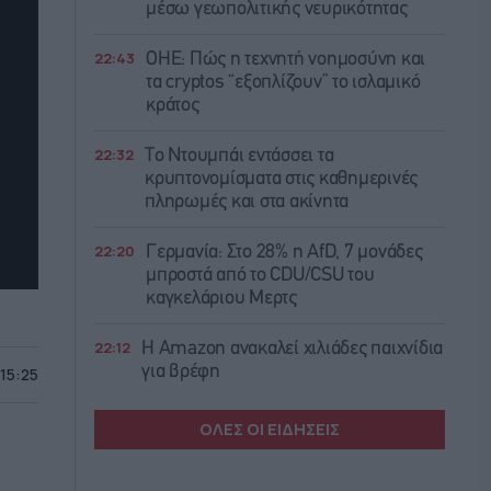
μέσω γεωπολιτικής νευρικότητας
22:43
ΟΗΕ: Πώς η τεχνητή νοημοσύνη και
τα cryptos “εξοπλίζουν” το ισλαμικό
κράτος
22:32
Το Ντουμπάι εντάσσει τα
κρυπτονομίσματα στις καθημερινές
πληρωμές και στα ακίνητα
22:20
Γερμανία: Στο 28% η AfD, 7 μονάδες
μπροστά από το CDU/CSU του
καγκελάριου Μερτς
22:12
Η Amazon ανακαλεί χιλιάδες παιχνίδια
για βρέφη
 15:25
ΟΛΕΣ ΟΙ ΕΙΔΗΣΕΙΣ