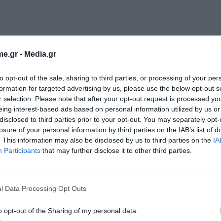
e.gr -
Media.gr
α τέσσερα χρόνια φυλάκισης, δύο με αναστολή και
ώς και το πρόστιμο των 100.000 ευρώ.
to opt-out of the sale, sharing to third parties, or processing of your per
formation for targeted advertising by us, please use the below opt-out s
r selection. Please note that after your opt-out request is processed y
eing interest-based ads based on personal information utilized by us or
disclosed to third parties prior to your opt-out. You may separately opt-
losure of your personal information by third parties on the IAB’s list of
. This information may also be disclosed by us to third parties on the
IA
Participants
that may further disclose it to other third parties.
l Data Processing Opt Outs
o opt-out of the Sharing of my personal data.