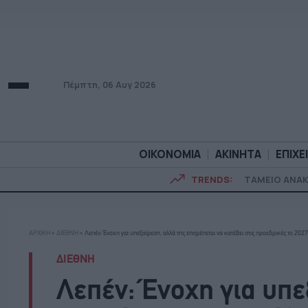
Πέμπτη, 06 Αυγ 2026
ΟΙΚΟΝΟΜΙΑ
ΑΚΙΝΗΤΑ
ΕΠΙΧΕ
TRENDS:
ΤΑΜΕΙΟ ΑΝΑ
ΟΙΚΟΝΟΜΙΑ
ΑΚΙΝΗΤ
ΑΡΧΙΚΗ
»
ΔΙΕΘΝΗ
»
Λεπέν: Ένοχη για υπεξαίρεση, αλλά της επιτρέπεται να κατέβει στις προεδρικές το 2027
ΔΙΕΘΝΗ
Λεπέν: Ένοχη για υπε