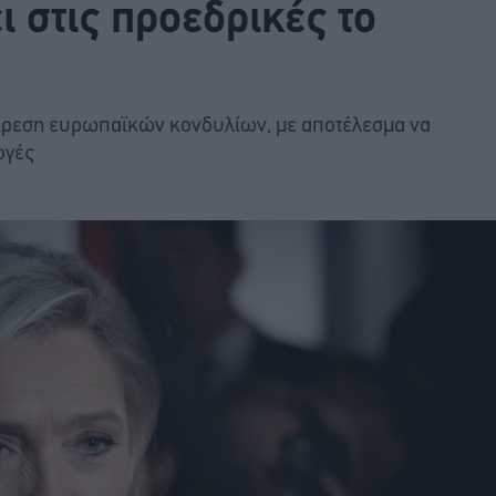
ι στις προεδρικές το
αίρεση ευρωπαϊκών κονδυλίων, με αποτέλεσμα να
ογές