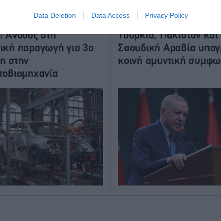
Data Deletion
Data Access
Privacy Policy
ΔΙΕΘΝΗ
08.2026
07.08.2026
: Άνοδος στη
Τουρκία, Πακιστάν και
ική παραγωγή για 3ο
Σαουδική Αραβία υπο
η στην
κοινή αμυντική συμφω
τοβιομηχανία