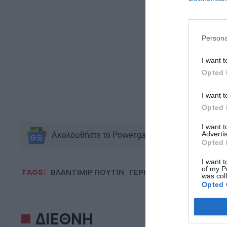
Persona
I want t
Opted 
I want t
Opted 
I want 
Advertis
Ακολουθήστε το Powergame.gr στο
Google Ne
Opted 
I want t
of my P
TAGS:
ΒΛΑΝΤΙΜΙΡ ΠΟΥΤΙΝ
ΓΕΡΜΑΝΙΑ
ΟΛΑΦ ΣΟΛΤΣ
was col
Opted 
ΔΙΕΘΝΗ