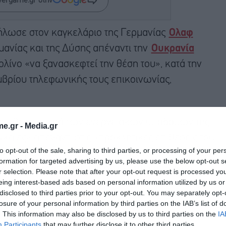
wergame.gr στην
λωσε στον καγκελάριο της Γερμανίας
Ολαφ
ανίας και της Δύσης απέναντι την
Ουκρανία
ολίνο «να ξανασκεφτεί την θέση του», κατά την
μβρίου τηλεφωνικής τους επικοινωνίας,
ς επιθέσεις κατά των ενεργειακών υποδομών της
e.gr -
Media.gr
καίες» απέναντι στις «προκλητικές επιθέσεις του
to opt-out of the sale, sharing to third parties, or processing of your per
στους αγωγούς Nord Stream στην Βαλτική δήλωσε
formation for targeted advertising by us, please use the below opt-out s
τις «τρομοκρατικές επιθέσεις», στην οποία θα
r selection. Please note that after your opt-out request is processed y
eing interest-based ads based on personal information utilized by us or
μμετάσχει».
disclosed to third parties prior to your opt-out. You may separately opt-
losure of your personal information by third parties on the IAB’s list of
. This information may also be disclosed by us to third parties on the
IA
Participants
that may further disclose it to other third parties.