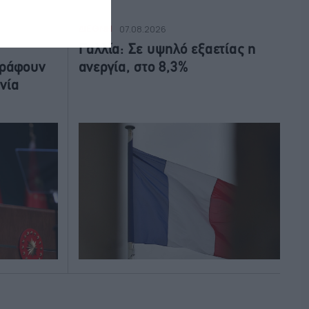
ΔΙΕΘΝΗ
07.08.2026
Γαλλία: Σε υψηλό εξαετίας η
γράφουν
ανεργία, στο 8,3%
νία