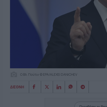
Ο Βλ. Πούτιν © EPA/ALEXEI DANICHEV
ΔΙΕΘΝΗ