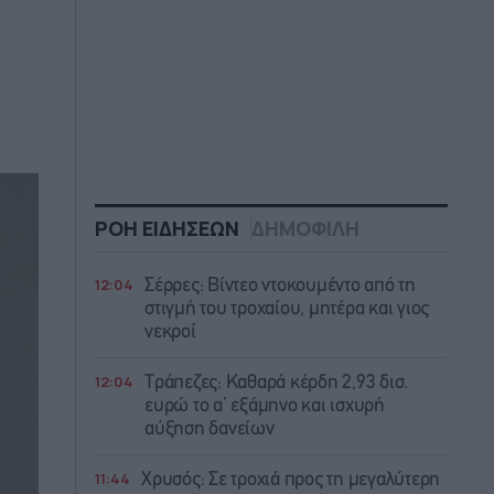
ΡΟΗ ΕΙΔΗΣΕΩΝ
ΔΗΜΟΦΙΛΗ
12:04
Σέρρες: Βίντεο ντοκουμέντο από τη
στιγμή του τροχαίου, μητέρα και γιος
νεκροί
12:04
Τράπεζες: Καθαρά κέρδη 2,93 δισ.
ευρώ το α’ εξάμηνο και ισχυρή
αύξηση δανείων
11:44
Χρυσός: Σε τροχιά προς τη μεγαλύτερη