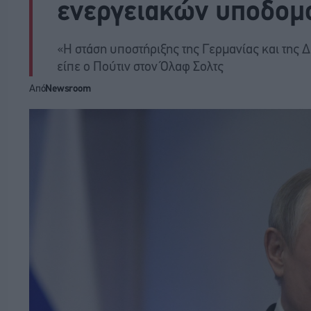
ενεργειακών υποδομ
«Η στάση υποστήριξης της Γερμανίας και της 
είπε ο Πούτιν στον Όλαφ Σολτς
Από
Newsroom