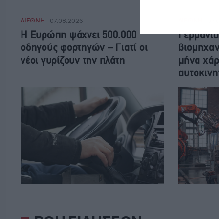
ΔΙΕΘΝΗ
ΔΙΕΘΝΗ
07.08.2026
07.
Η Ευρώπη ψάχνει 500.000
Γερμανία
οδηγούς φορτηγών – Γιατί οι
βιομηχαν
νέοι γυρίζουν την πλάτη
μήνα χάρ
αυτοκινη