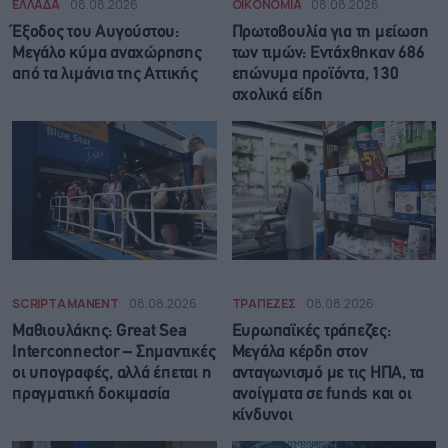
ΕΛΛΑΔΑ
08.08.2026
ΟΙΚΟΝΟΜΙΑ
08.08.2026
Έξοδος του Αυγούστου:
Πρωτοβουλία για τη μείωση
Μεγάλο κύμα αναχώρησης
των τιμών: Εντάχθηκαν 686
από τα λιμάνια της Αττικής
επώνυμα προϊόντα, 130
σχολικά είδη
SCRIPTA MANENT
08.08.2026
ΤΡΑΠΕΖΕΣ
08.08.2026
Μαθιουλάκης: Great Sea
Ευρωπαϊκές τράπεζες:
Interconnector – Σημαντικές
Μεγάλα κέρδη στον
οι υπογραφές, αλλά έπεται η
ανταγωνισμό με τις ΗΠΑ, τα
πραγματική δοκιμασία
ανοίγματα σε funds και οι
κίνδυνοι