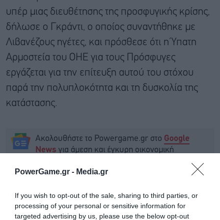
υπέρ μιας διευθέτησης της προσφυγικής κρίσης,
δήλωσε ο Γκράντι, ο οποίος συναντήθηκε με
Λιβανέζους ηγέτες, και πρόσθεσε ότι η Ύπατη
Αρμοστεία του ΟΗΕ για τους Πρόσφυγες
εργάζεται για την επίτευξη αυτού του στόχου
παρά την πολυπλοκότητα και τη δυσκολία της
κατάστασης.
Ακολουθήστε το Powergame.gr στο
Google
για άμεση και έγκυρη οικονομική
News
ενημέρωση!
PowerGame.gr -
Media.gr
TAGS:
ΛΙΒΑΝΟΣ
ΜΕΤΑΝΑΣΤΕΥΤΙΚΟ
ΟΗΕ
ΣΥΡΙΑ
If you wish to opt-out of the sale, sharing to third parties, or
processing of your personal or sensitive information for
targeted advertising by us, please use the below opt-out