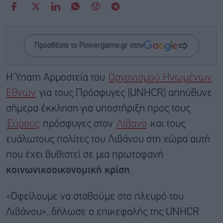
Προσθέστε το Powergame.gr στην
Η Ύπατη Αρμοστεία του
Οργανισμού Ηνωμένων
Εθνών
για τους Πρόσφυγες (UNHCR) απηύθυνε
σήμερα έκκληση για υποστήριξη προς τους
Σύρους
πρόσφυγες στον
Λίβανο
και τους
ευάλωτους πολίτες του Λιβάνου στη χώρα αυτή
που έχει βυθιστεί σε μια πρωτοφανή
κοινωνικοοικονομική κρίση
.
«Οφείλουμε να σταθούμε στο πλευρό του
Λιβάνου», δήλωσε ο επικεφαλής της UNHCR