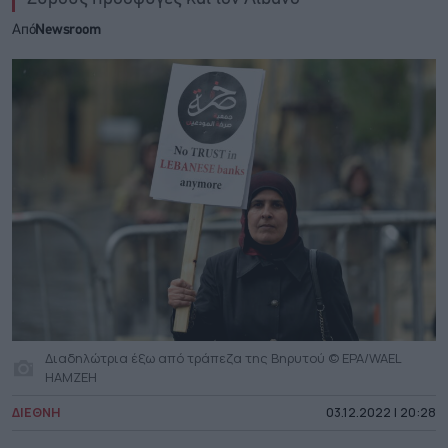
Από
Newsroom
Διαδηλώτρια έξω από τράπεζα της Βηρυτού © EPA/WAEL
HAMZEH
ΔΙΕΘΝΗ
03.12.2022 | 20:28