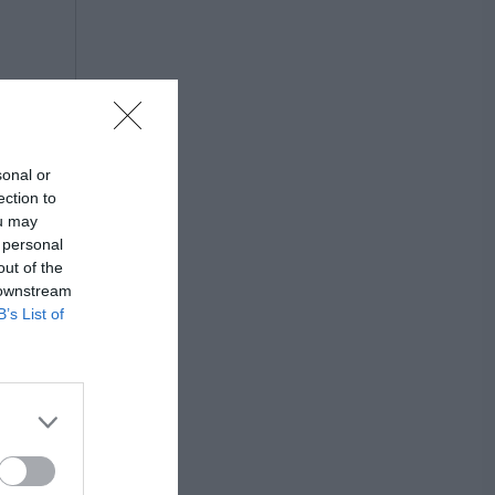
sonal or
ection to
ou may
 personal
out of the
 downstream
B’s List of