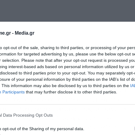
e.gr -
Media.gr
to opt-out of the sale, sharing to third parties, or processing of your per
formation for targeted advertising by us, please use the below opt-out s
r selection. Please note that after your opt-out request is processed y
eing interest-based ads based on personal information utilized by us or
disclosed to third parties prior to your opt-out. You may separately opt-
losure of your personal information by third parties on the IAB’s list of
ίας Keystone στις Βρυξέλλες, η Βεστάγκερ
. This information may also be disclosed by us to third parties on the
IA
ρχές Ανταγωνισμού θα πρέπει να συνεχίσουν να
Participants
that may further disclose it to other third parties.
 μοιράζονται τα ευρήματά τους, ακόμη και εάν
Εγγραφή στο
α. Το Bloomberg επισημαίνει πως τα σχόλια της
newsletter
l Data Processing Opt Outs
ανακοίνωσης των αρμόδιων αρχών σε ΕΕ και
ision Blizzard από τη Microsoft έναντι 69 δισ.
o opt-out of the Sharing of my personal data.