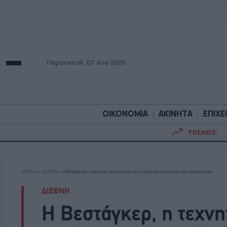
Παρασκευή, 07 Αυγ 2026
ΟΙΚΟΝΟΜΙΑ
ΑΚΙΝΗΤΑ
ΕΠΙΧΕ
TRENDS:
ΟΙΚΟΝΟΜΙΑ
ΑΚΙΝΗΤ
ΑΡΧΙΚΗ
»
ΔΙΕΘΝΗ
»
H Βεστάγκερ, η τεχνητή νοημοσύνη και ο υγιής ανταγωνισμός στο μετασύμπαν
ΔΙΕΘΝΗ
H Βεστάγκερ, η τεχνη