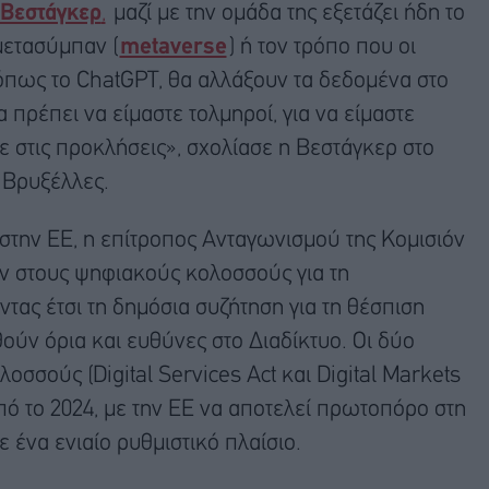
 Βεστάγκερ
,
μαζί με την ομάδα της εξετάζει ήδη το
μετασύμπαν (
metaverse
) ή τον τρόπο που οι
 όπως το ChatGPT, θα αλλάξουν τα δεδομένα στο
 πρέπει να είμαστε τολμηροί, για να είμαστε
 στις προκλήσεις», σχολίασε η Βεστάγκερ στο
 Βρυξέλλες.
στην ΕΕ, η επίτροπος Ανταγωνισμού της Κομισιόν
ν στους ψηφιακούς κολοσσούς για τη
ας έτσι τη δημόσια συζήτηση για τη θέσπιση
θούν όρια και ευθύνες στο Διαδίκτυο. Οι δύο
οσσούς (Digital Services Act και Digital Markets
πό το 2024, με την ΕΕ να αποτελεί πρωτοπόρο στη
ένα ενιαίο ρυθμιστικό πλαίσιο.