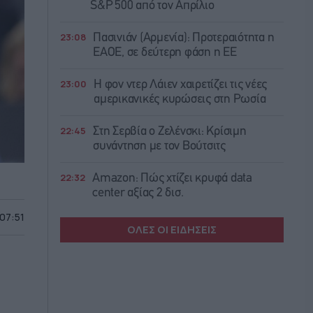
S&P 500 από τον Απρίλιο
23:08
Πασινιάν (Αρμενία): Προτεραιότητα η
ΕΑΟΕ, σε δεύτερη φάση η ΕΕ
23:00
Η φον ντερ Λάιεν χαιρετίζει τις νέες
αμερικανικές κυρώσεις στη Ρωσία
22:45
Στη Σερβία ο Ζελένσκι: Κρίσιμη
συνάντηση με τον Βούτσιτς
22:32
Amazon: Πώς χτίζει κρυφά data
center αξίας 2 δισ.
 07:51
ΟΛΕΣ ΟΙ ΕΙΔΗΣΕΙΣ