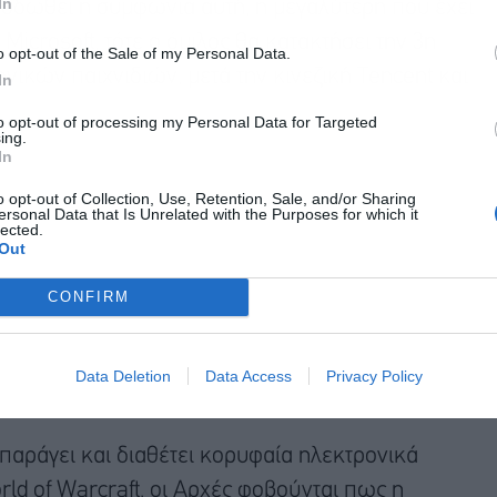
In
υοδωθεί η συμφωνία αυτή, η μεγαλύτερη που έχει
 Microsoft, τότε ο όμιλος θα κατακτήσει την 3η
o opt-out of the Sale of my Personal Data.
Αποδέχομαι τους
όρους χρήσης
*
ικών παιχνιδιών, μετά την κινεζική Tencent και
In
και την πολιτική απορρήτου
to opt-out of processing my Personal Data for Targeted
ing.
Εγγραφή
In
o opt-out of Collection, Use, Retention, Sale, and/or Sharing
ersonal Data that Is Unrelated with the Purposes for which it
lected.
Out
CONFIRM
Data Deletion
Data Access
Privacy Policy
 παράγει και διαθέτει κορυφαία ηλεκτρονικά
orld of Warcraft, οι Αρχές φοβούνται πως η