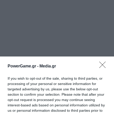
ΡΟΗ ΕΙΔΗΣΕΩΝ
ΔΗΜΟΦΙΛΗ
PowerGame.gr -
Media.gr
23:25
Επίθεση με drone σε τουρκικό φορτηγό πλοίο στη
If you wish to opt-out of the sale, sharing to third parties, or
Μαύρη Θάλασσα
processing of your personal or sensitive information for
targeted advertising by us, please use the below opt-out
section to confirm your selection. Please note that after your
23:18
Τουρκία: Δεν παραβιάζει το ΝΑΤΟ η συμφωνία με
opt-out request is processed you may continue seeing
Πακιστάν – Σαουδική Αραβία
interest-based ads based on personal information utilized by
us or personal information disclosed to third parties prior to
23:12
Wall Street: Πράσινο ταμπλό και καλύτερη