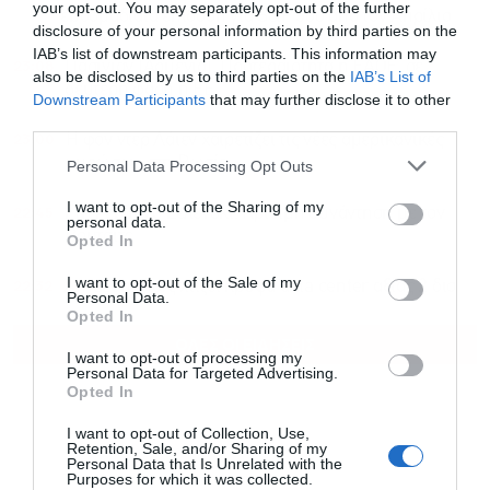
your opt-out. You may separately opt-out of the further
εβδομαδιαία επίδοση για S&P 500 από τον Απρίλιο
disclosure of your personal information by third parties on the
IAB’s list of downstream participants. This information may
23:08
Πασινιάν (Αρμενία): Προτεραιότητα η ΕΑΟΕ, σε
also be disclosed by us to third parties on the
IAB’s List of
δεύτερη φάση η ΕΕ
Downstream Participants
that may further disclose it to other
third parties.
23:00
Η φον ντερ Λάιεν χαιρετίζει τις νέες αμερικανικές
κυρώσεις στη Ρωσία
Personal Data Processing Opt Outs
I want to opt-out of the Sharing of my
22:45
Στη Σερβία ο Ζελένσκι: Κρίσιμη συνάντηση με τον
personal data.
Βούτσιτς
Opted In
I want to opt-out of the Sale of my
22:32
Amazon: Πώς χτίζει κρυφά data center αξίας 2 δισ.
Personal Data.
Opted In
ΟΛΕΣ ΟΙ ΕΙΔΗΣΕΙΣ
I want to opt-out of processing my
Personal Data for Targeted Advertising.
Opted In
I want to opt-out of Collection, Use,
Retention, Sale, and/or Sharing of my
Personal Data that Is Unrelated with the
Purposes for which it was collected.