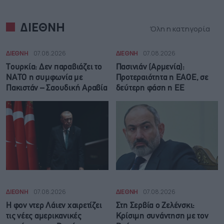
ΔΙΕΘΝΗ
Όλη η κατηγορία
ΔΙΕΘΝΗ
07.08.2026
ΔΙΕΘΝΗ
07.08.2026
Τουρκία: Δεν παραβιάζει το
Πασινιάν (Αρμενία):
ΝΑΤΟ η συμφωνία με
Προτεραιότητα η ΕΑΟΕ, σε
Πακιστάν – Σαουδική Αραβία
δεύτερη φάση η ΕΕ
ΔΙΕΘΝΗ
07.08.2026
ΔΙΕΘΝΗ
07.08.2026
Η φον ντερ Λάιεν χαιρετίζει
Στη Σερβία ο Ζελένσκι:
τις νέες αμερικανικές
Κρίσιμη συνάντηση με τον