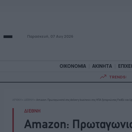
Παρασκευή, 07 Αυγ 2026
ΟΙΚΟΝΟΜΙΑ
ΑΚΙΝΗΤΑ
ΕΠΙΧΕ
TRENDS:
ΟΙΚΟΝΟΜΙΑ
ΑΚΙΝΗΤ
ΑΡΧΙΚΗ
»
ΔΙΕΘΝΗ
»
Amazon: Πρωταγωνιστεί στις delivery business στις ΗΠΑ ξεπερνώντας FedEx και U
ΔΙΕΘΝΗ
Amazon: Πρωταγωνιστ