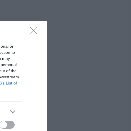
sonal or
ection to
ou may
 personal
out of the
 downstream
B’s List of