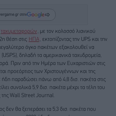
wergame.gr στην
ν
ταχυμεταφορών
, με τον κολοσσό λιανικού
2η θέση στις
ΗΠΑ
, εκτοπίζοντας την UPS και την
 μεγαλύτερο όγκο πακέτων εξακολουθεί να
e (USPS), δηλαδή τα αμερικανικά ταχυδρομεία,
ορά. Πριν από την Ημέρα των Ευχαριστιών στις
ται προεόρτιος των Χριστουγέννων και της
 ήδη παραδώσει πάνω από 4,8 δισ. πακέτα στις
λει συνολικά 5,9 δισ. πακέτα μέχρι τα τέλη του
της Wall Street Journal.
ος δεν θα ξεπεράσει τα 5,3 δισ. πακέτα που