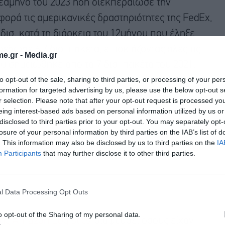
άμηνο του 2023 ήδη διεκπεραίωσε την
φορά τις αμερικανικές δραστηριότητες της FedEx,
δισ. κατά τη διάρκεια του 12μήνου που έληξε
έδωσε 6,7 δισ. πακέτα, επισκιάζοντας όλες τις
e.gr -
Media.gr
υ σημειώθηκε από τα 7 δισ. πακέτα του 2021.
to opt-out of the sale, sharing to third parties, or processing of your per
formation for targeted advertising by us, please use the below opt-out s
r selection. Please note that after your opt-out request is processed y
eing interest-based ads based on personal information utilized by us or
disclosed to third parties prior to your opt-out. You may separately opt-
losure of your personal information by third parties on the IAB’s list of
. This information may also be disclosed by us to third parties on the
IA
Participants
that may further disclose it to other third parties.
l Data Processing Opt Outs
o opt-out of the Sharing of my personal data.
της Amazon Logistics
διαψεύδει όσους είχαν