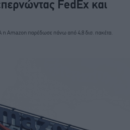
επερνώντας FedEx και
Α η Amazon παρέδωσε πάνω από 4,8 δισ. πακέτα.