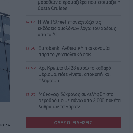
μαραθώνια κρουαζιέρα που ετοιμάζει η
Costa Cruises
14:12
Η Wall Street επανεξετάζει τις
εκδόσεις ομολόγων λόγω του χρέους
από το AI
13:56
Eurobank: Ανθεκτική η οικονομία
παρά το γεωπολιτικό σοκ
13:42
Κρι Κρι: Στα 0,428 ευρώ το καθαρό
μέρισμα, πότε γίνεται αποκοπή και
πληρωμή
13:39
Μύκονος: 56χρονος συνελήφθη στο
αεροδρόμιο με πάνω από 2.000 πακέτα
λαθραίων τσιγάρων
ΟΛΕΣ ΟΙ ΕΙΔΗΣΕΙΣ
 18:34