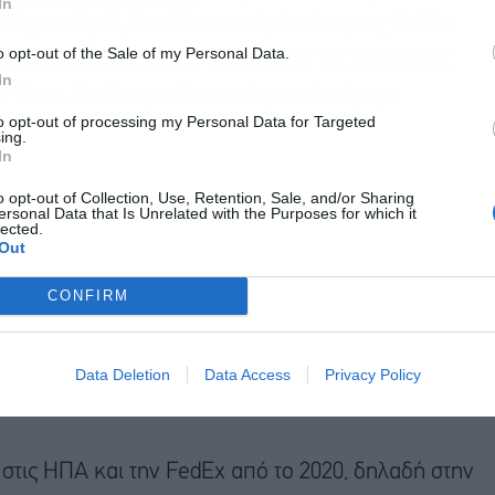
In
 Ο Φρεντ Σμιθ, διευθύνων σύμβουλος της FedEx
o opt-out of the Sale of my Personal Data.
οια απειλή κινούνταν στη σφαίρα της φαντασίας.
In
UPS και FedEx προ δεκαετίας, ενώ σήμερα
to opt-out of processing my Personal Data for Targeted
ing.
In
o opt-out of Collection, Use, Retention, Sale, and/or Sharing
ersonal Data that Is Unrelated with the Purposes for which it
lected.
Out
CONFIRM
Data Deletion
Data Access
Privacy Policy
τις ΗΠΑ και την FedEx από το 2020, δηλαδή στην