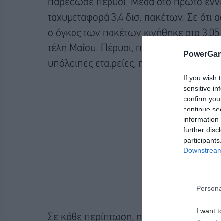
παρέδωσε πέρυσι. Μέσα στο πρώτο εννε
ταχυμεταφορά 3,4 δισ. πακέτων. Σε ότι α
ο όγκος των πακέτων κινήθηκε στα 3,05 
τέλη Μαΐου. Πέρυσι, πάντως, η USPS παρ
PowerGam
υπόλοιπες εταιρείες, παρά την πτώση πο
If you wish 
sensitive in
confirm you
continue se
information 
further disc
participants
Downstream 
Persona
I want t
Σε κάθε περίπτωση, η
ταχεία ανάπτυξη 