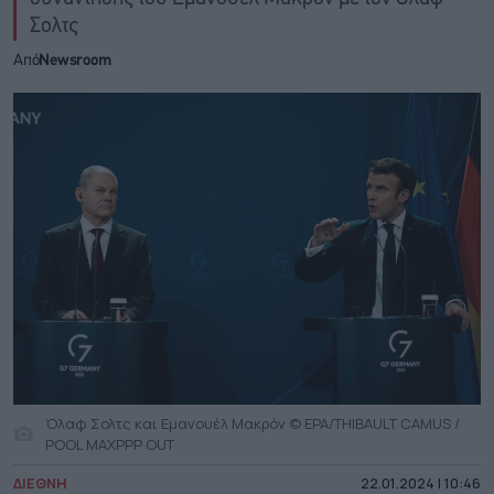
Σολτς
Από
Newsroom
Όλαφ Σολτς και Εμανουέλ Μακρόν © EPA/THIBAULT CAMUS /
POOL MAXPPP OUT
ΔΙΕΘΝΗ
22.01.2024 | 10:46