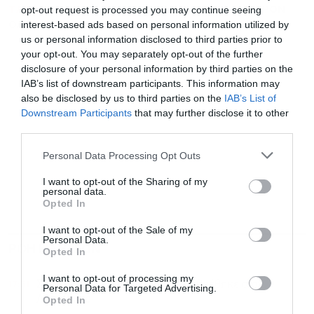
TAGS:
ΒΟΛΦΓΚΑΝΓΚ ΣΟΙΜΠΛΕ
ΕΜΑΝΟΥΕΛ ΜΑΚΡΟΝ
opt-out request is processed you may continue seeing
ΟΛΑΦ ΣΟΛΤΣ
ΟΥΚΡΑΝΙΑ
interest-based ads based on personal information utilized by
us or personal information disclosed to third parties prior to
your opt-out. You may separately opt-out of the further
disclosure of your personal information by third parties on the
IAB’s list of downstream participants. This information may
also be disclosed by us to third parties on the
IAB’s List of
Downstream Participants
that may further disclose it to other
third parties.
Personal Data Processing Opt Outs
I want to opt-out of the Sharing of my
personal data.
Opted In
I want to opt-out of the Sale of my
Personal Data.
ΡΟΗ ΕΙΔΗΣΕΩΝ
ΔΗΜΟΦΙΛΗ
Opted In
I want to opt-out of processing my
17:31
Σε 57χρονη ανήκει η σορός που βρέθηκε στον
Personal Data for Targeted Advertising.
Λυκαβηττό
Opted In