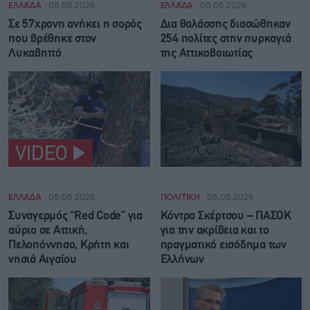
ΕΛΛΑΔΑ
08.08.2026
ΕΛΛΑΔΑ
08.08.2026
Σε 57χρονη ανήκει η σορός
Δια θαλάσσης διασώθηκαν
που βρέθηκε στον
254 πολίτες στην πυρκαγιά
Λυκαβηττό
της Αττικοβοιωτίας
VIDEO
ΕΛΛΑΔΑ
08.08.2026
ΠΟΛΙΤΙΚΗ
08.08.2026
Συναγερμός “Red Code” για
Κόντρα Σκέρτσου – ΠΑΣΟΚ
αύριο σε Αττική,
για την ακρίβεια και το
Πελοπόννησο, Κρήτη και
πραγματικό εισόδημα των
νησιά Αιγαίου
Ελλήνων