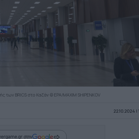
φής των BRICS στο Καζάν © EPA/MAXIM SHIPENKOV
22.10.2024 |
wergame.gr στην