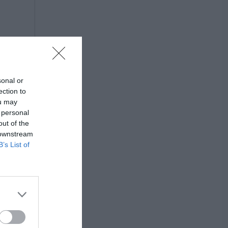
sonal or
ection to
ou may
 personal
out of the
 downstream
B’s List of