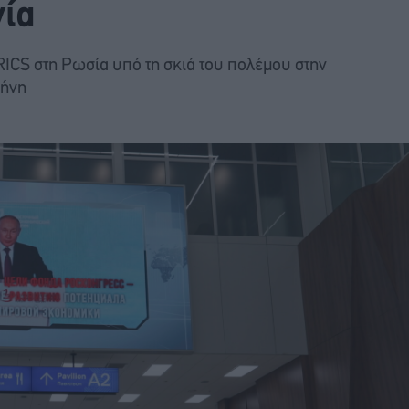
ία
RICS στη Ρωσία υπό τη σκιά του πολέμου στην
ρήνη