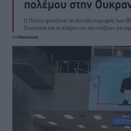
πολέμου στην Ουκραν
Ο Πούτιν φιλοξενεί τη σύνοδο κορυφής των B
Ουκρανία και οι εταίροι του τον πιέζουν για ει
Από
Newsroom