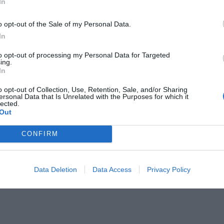
In
o opt-out of the Sale of my Personal Data.
ζει ως εγκληματία πολέμου, δήλωσε στους
Αποδέχομαι τους
όρους χρήσης
*
In
και την πολιτική απορρήτου
τα BRICS δεν αντιτίθενται σε κανέναν» και ότι η
to opt-out of processing my Personal Data for Targeted
ς παγκόσμιας ανάπτυξης είναι απλώς γεγονός.
ing.
Εγγραφή
In
νεργάζονται με βάση κοινές αξίες, ένα κοινό
o opt-out of Collection, Use, Retention, Sale, and/or Sharing
ersonal Data that Is Unrelated with the Purposes for which it
ην αρχή της συνεκτίμησης των συμφερόντων του
lected.
Out
CONFIRM
Data Deletion
Data Access
Privacy Policy