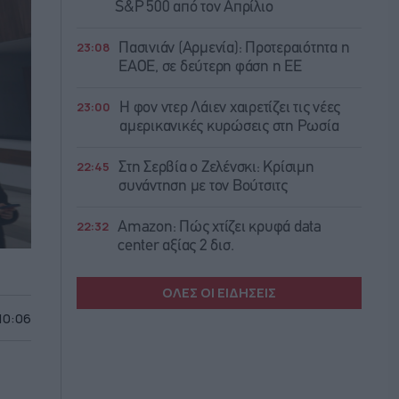
S&P 500 από τον Απρίλιο
23:08
Πασινιάν (Αρμενία): Προτεραιότητα η
ΕΑΟΕ, σε δεύτερη φάση η ΕΕ
23:00
Η φον ντερ Λάιεν χαιρετίζει τις νέες
αμερικανικές κυρώσεις στη Ρωσία
22:45
Στη Σερβία ο Ζελένσκι: Κρίσιμη
συνάντηση με τον Βούτσιτς
22:32
Amazon: Πώς χτίζει κρυφά data
center αξίας 2 δισ.
ΟΛΕΣ ΟΙ ΕΙΔΗΣΕΙΣ
 10:06