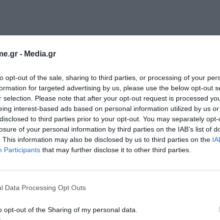
e.gr -
Media.gr
ο 45% του παγκόσμιου πληθυσμού και το 35% της
to opt-out of the sale, sharing to third parties, or processing of your per
στικής δύναμης, αν και η Κίνα αντιπροσωπεύει
formation for targeted advertising by us, please use the below opt-out s
ισχύος.
r selection. Please note that after your opt-out request is processed y
eing interest-based ads based on personal information utilized by us or
disclosed to third parties prior to your opt-out. You may separately opt-
losure of your personal information by third parties on the IAB’s list of
. This information may also be disclosed by us to third parties on the
IA
Participants
that may further disclose it to other third parties.
Εγγραφή στο
newsletter
l Data Processing Opt Outs
o opt-out of the Sharing of my personal data.