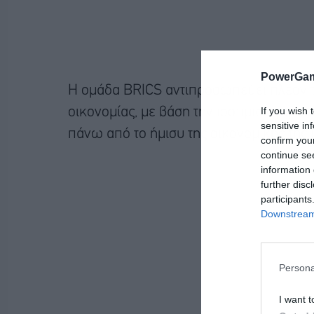
PowerGam
Η ομάδα BRICS αντιπροσωπεύει πλέον τ
If you wish 
οικονομίας, με βάση την ισοτιμία αγορα
sensitive in
πάνω από το ήμισυ της οικονομικής της 
confirm you
continue se
information 
further disc
participants
Downstream 
Persona
I want t