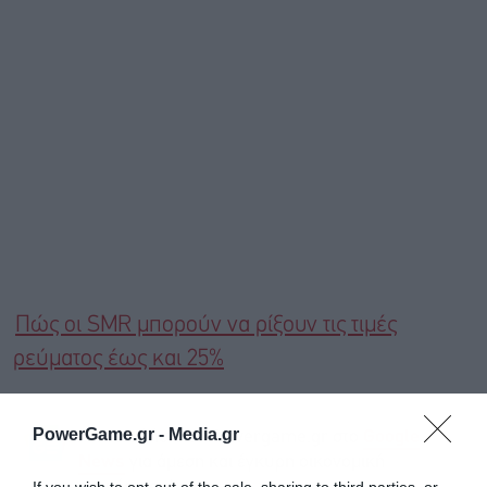
Πώς οι SMR μπορούν να ρίξουν τις τιμές
ρεύματος έως και 25%
PowerGame.gr -
Media.gr
Ακολουθήστε το Powergame.gr στο
Google
για άμεση και έγκυρη οικονομική
News