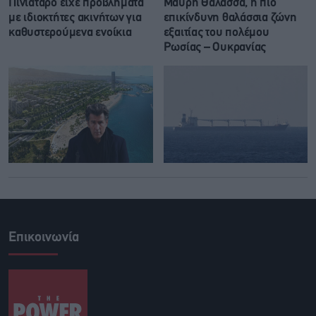
Πινιατάρο είχε προβλήματα
Μαύρη Θάλασσα, η πιο
με ιδιοκτήτες ακινήτων για
επικίνδυνη θαλάσσια ζώνη
καθυστερούμενα ενοίκια
εξαιτίας του πολέμου
Ρωσίας – Ουκρανίας
Επικοινωνία