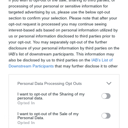
If you wish to opt-out of the sale, sharing to third parties, or
ενημέρωση!
processing of your personal or sensitive information for
targeted advertising by us, please use the below opt-out
section to confirm your selection. Please note that after your
TAGS:
ΓΕΡΜΑΝΙΑ
ΕΚΛΟΓΕΣ
ΠΡΑΣΙΝΟΙ
opt-out request is processed you may continue seeing
ΡΟΜΠΕΡΤ ΧΑΜΠΕΚ
interest-based ads based on personal information utilized by
us or personal information disclosed to third parties prior to
your opt-out. You may separately opt-out of the further
disclosure of your personal information by third parties on the
IAB’s list of downstream participants. This information may
also be disclosed by us to third parties on the
IAB’s List of
Downstream Participants
that may further disclose it to other
third parties.
Personal Data Processing Opt Outs
I want to opt-out of the Sharing of my
personal data.
Opted In
I want to opt-out of the Sale of my
ΡΟΗ ΕΙΔΗΣΕΩΝ
ΔΗΜΟΦΙΛΗ
Personal Data.
Opted In