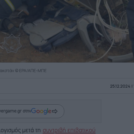
αζακστάν © EPA/ΑΠΕ-ΜΠΕ
25.12.2024 |
wergame.gr στην
λογισμός μετά τη
συντριβή επιβατικού