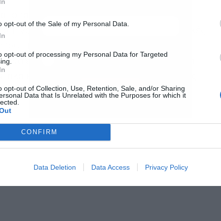
In
 από το Μπακού του Αζερμπαϊτζάν προς το
o opt-out of the Sale of my Personal Data.
 στη νότια Ρωσία. Ωστόσο, οι δυσμενείς καιρικές
In
 του Γκρόζνι, ανάγκασαν τους πιλότους να
Αποδέχομαι τους
όρους χρήσης
*
to opt-out of processing my Personal Data for Targeted
και να επιχειρήσουν αναγκαστική προσγείωση
ing.
και την πολιτική απορρήτου
In
ειακό κόμβο στην ανατολική ακτή της Κασπίας
Εγγραφή
o opt-out of Collection, Use, Retention, Sale, and/or Sharing
ersonal Data that Is Unrelated with the Purposes for which it
lected.
Out
CONFIRM
Data Deletion
Data Access
Privacy Policy