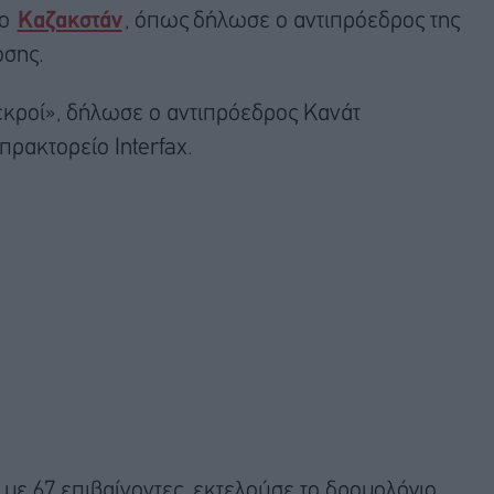
το
Καζακστάν
, όπως δήλωσε ο αντιπρόεδρος της
σης.
νεκροί», δήλωσε ο αντιπρόεδρος Κανάτ
ρακτορείο Interfax.
 με 67 επιβαίνοντες, εκτελούσε το δρομολόγιο