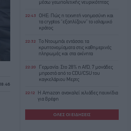
μέσω γεωπολιτικής νευρικότητας
22:43
ΟΗΕ: Πώς η τεχνητή νοημοσύνη και
τα cryptos “εξοπλίζουν” το ισλαμικό
κράτος
22:32
Το Ντουμπάι εντάσσει τα
κρυπτονομίσματα στις καθημερινές
πληρωμές και στα ακίνητα
22:20
Γερμανία: Στο 28% η AfD, 7 μονάδες
μπροστά από το CDU/CSU του
καγκελάριου Μερτς
 18:46
22:12
Η Amazon ανακαλεί χιλιάδες παιχνίδια
για βρέφη
ΟΛΕΣ ΟΙ ΕΙΔΗΣΕΙΣ