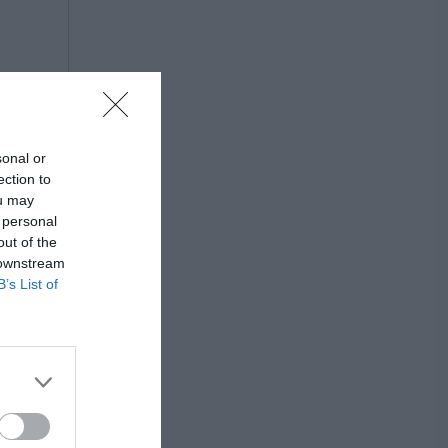
sonal or
ection to
ou may
 personal
out of the
 downstream
B’s List of