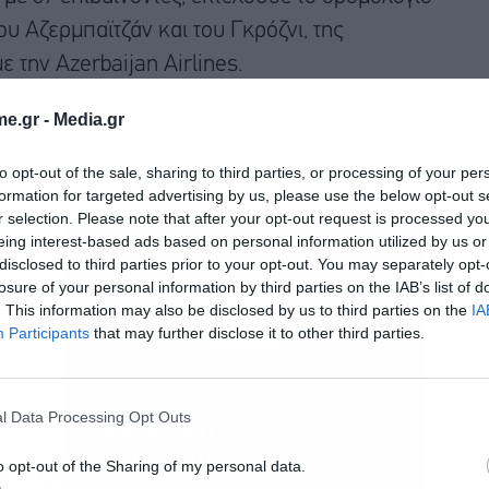
 Αζερμπαϊτζάν και του Γκρόζνι, της
 την Azerbaijan Airlines.
e.gr -
Media.gr
to opt-out of the sale, sharing to third parties, or processing of your per
formation for targeted advertising by us, please use the below opt-out s
r selection. Please note that after your opt-out request is processed y
eing interest-based ads based on personal information utilized by us or
disclosed to third parties prior to your opt-out. You may separately opt-
losure of your personal information by third parties on the IAB’s list of
. This information may also be disclosed by us to third parties on the
IA
Participants
that may further disclose it to other third parties.
πιζώντες
από το αεροπορικό δυστύχημα.
l Data Processing Opt Outs
Εγγραφή στο
newsletter
δεκάδες νεκρούς
o opt-out of the Sharing of my personal data.