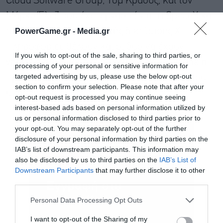
Cloud Software Group, Τομ Κράους, και τον
Μάρκο Έλεζ που έχει εργαστεί για τη SpaceX και
την πλατφόρμα κοινωνικής δικτύωσης X.
PowerGame.gr -
Media.gr
Πληροφορίες θέλουν και οι δυο να έχουν
If you wish to opt-out of the sale, sharing to third parties, or
γραφεία στο υπουργείο Οικονομικών, με άδεια
processing of your personal or sensitive information for
targeted advertising by us, please use the below opt-out
πρόσβασης σε μη απόρρητες πληροφορίες του
section to confirm your selection. Please note that after your
υπουργείου.
opt-out request is processed you may continue seeing
interest-based ads based on personal information utilized by
us or personal information disclosed to third parties prior to
your opt-out. You may separately opt-out of the further
disclosure of your personal information by third parties on the
IAB’s list of downstream participants. This information may
also be disclosed by us to third parties on the
IAB’s List of
Downstream Participants
that may further disclose it to other
third parties.
Εγγραφή στο
newsletter
Personal Data Processing Opt Outs
I want to opt-out of the Sharing of my