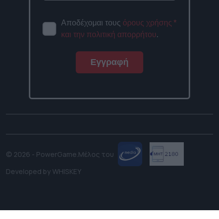
Αποδέχομαι τους
όρους χρήσης
*
και την πολιτική απορρήτου
.
Εγγραφή
© 2026 - PowerGame.
Μέλος του
Developed by
WHISKEY