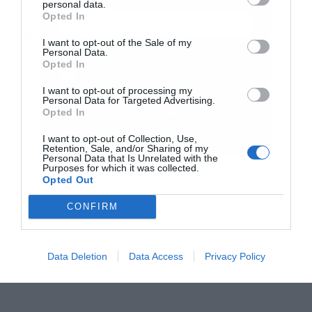
personal data.
Opted In
Διαβάστε επίσης
I want to opt-out of the Sale of my
Personal Data.
Αποδέχομαι τους
όρους χρήσης
*
Opted In
Οι επενδυτές φοβούνται ότι ο πληθωρισμός
και την πολιτική απορρήτου
I want to opt-out of processing my
επιστρέφει. Μπορεί να έχουν δίκιο
Personal Data for Targeted Advertising.
Εγγραφή
Opted In
Η Disney σε νέο στρατηγείο: Ωδή στο industrial
I want to opt-out of Collection, Use,
Retention, Sale, and/or Sharing of my
μακριά από τα παραμύθια
Personal Data that Is Unrelated with the
Purposes for which it was collected.
Opted Out
CONFIRM
Data Deletion
Data Access
Privacy Policy