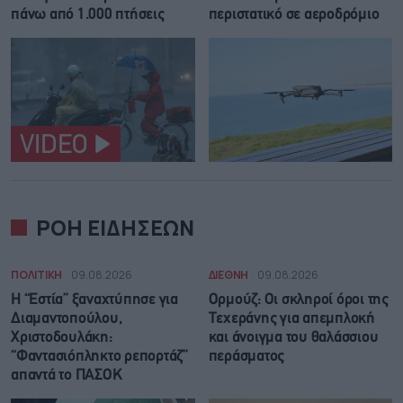
πάνω από 1.000 πτήσεις
περιστατικό σε αεροδρόμιο
VIDEO
ΡΟΗ ΕΙΔΗΣΕΩΝ
ΠΟΛΙΤΙΚΗ
09.08.2026
ΔΙΕΘΝΗ
09.08.2026
Η “Εστία” ξαναχτύπησε για
Ορμούζ: Οι σκληροί όροι της
Διαμαντοπούλου,
Τεχεράνης για απεμπλοκή
Χριστοδουλάκη:
και άνοιγμα του θαλάσσιου
“Φαντασιόπληκτο ρεπορτάζ”
περάσματος
απαντά το ΠΑΣΟΚ