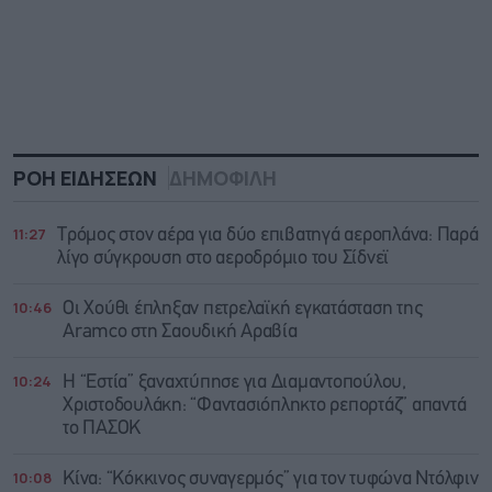
ΡΟΗ ΕΙΔΗΣΕΩΝ
ΔΗΜΟΦΙΛΗ
11:27
Τρόμος στον αέρα για δύο επιβατηγά αεροπλάνα: Παρά
λίγο σύγκρουση στο αεροδρόμιο του Σίδνεϊ
10:46
Οι Χούθι έπληξαν πετρελαϊκή εγκατάσταση της
Aramco στη Σαουδική Αραβία
10:24
Η “Εστία” ξαναχτύπησε για Διαμαντοπούλου,
Χριστοδουλάκη: “Φαντασιόπληκτο ρεπορτάζ” απαντά
το ΠΑΣΟΚ
10:08
Κίνα: “Κόκκινος συναγερμός” για τον τυφώνα Ντόλφιν