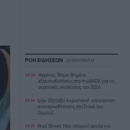
ΡΟΗ ΕΙΔΗΣΕΩΝ
ΔΗΜΟΦΙΛΗ
23:28
Αγρότες: Βήμα-βήμα οι
εξουσιοδοτήσεις στο myAADE για τις
αγροτικές ενισχύσεις του 2026
23:16
Ιράν: Eξετάζει ευρωπαϊκή επιχείρηση
αποναρκοθέτησης στα Στενά του
Ορμούζ
23:15
Wall Street: Νέο ιστορικό ρεκόρ για