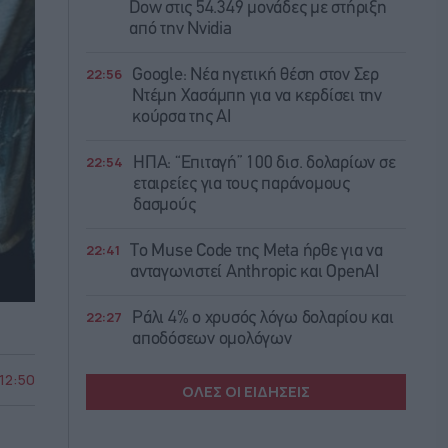
Dow στις 54.349 μονάδες με στήριξη
από την Nvidia
22:56
Google: Νέα ηγετική θέση στον Σερ
Ντέμη Χασάμπη για να κερδίσει την
κούρσα της ΑΙ
22:54
ΗΠΑ: “Επιταγή” 100 δισ. δολαρίων σε
εταιρείες για τους παράνομους
δασμούς
22:41
Το Muse Code της Meta ήρθε για να
ανταγωνιστεί Anthropic και OpenAI
22:27
Ράλι 4% ο χρυσός λόγω δολαρίου και
αποδόσεων ομολόγων
 12:50
ΟΛΕΣ ΟΙ ΕΙΔΗΣΕΙΣ