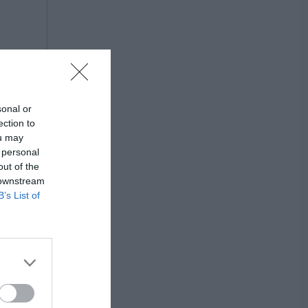
sonal or
ection to
ou may
 personal
out of the
 downstream
B’s List of