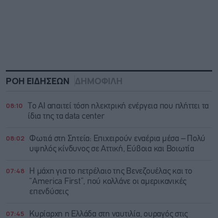
ΡΟΗ ΕΙΔΗΣΕΩΝ
ΔΗΜΟΦΙΛΗ
08:10
Το AI απαιτεί τόση ηλεκτρική ενέργεια που πλήττει τα
ίδια της τα data center
08:02
Φωτιά στη Σητεία: Επιχειρούν εναέρια μέσα – Πολύ
υψηλός κίνδυνος σε Αττική, Εύβοια και Βοιωτία
07:48
Η μάχη για το πετρέλαιο της Βενεζουέλας και το
“America First”, πού κολλάνε οι αμερικανικές
επενδύσεις
07:45
Κυρίαρχη η Ελλάδα στη ναυτιλία, ουραγός στις