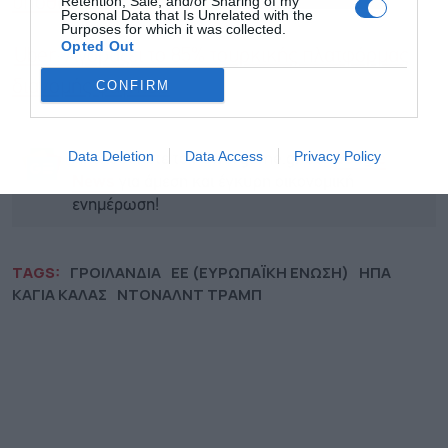
Retention, Sale, and/or Sharing of my
υποθαλάσσιο
Personal Data that Is Unrelated with the
Purposes for which it was collected.
Opted Out
Uber: Αγοράζει το 85% τουρκικής πλατφόρμας
CONFIRM
διανομής φαγητού
Data Deletion
Data Access
Privacy Policy
Ακολουθήστε το Powergame.gr στο
Google
για άμεση και έγκυρη οικονομική
News
ενημέρωση!
TAGS:
ΓΡΟΙΛΑΝΔΙΑ
ΕΕ (ΕΥΡΩΠΑΪΚΗ ΕΝΩΣΗ)
ΗΠΑ
ΚΑΓΙΑ ΚΑΛΑΣ
ΝΤΟΝΑΛΝΤ ΤΡΑΜΠ