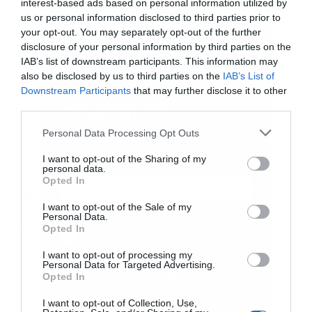
interest-based ads based on personal information utilized by
us or personal information disclosed to third parties prior to
your opt-out. You may separately opt-out of the further
disclosure of your personal information by third parties on the
IAB’s list of downstream participants. This information may
also be disclosed by us to third parties on the
IAB’s List of
Downstream Participants
that may further disclose it to other
Οι κυβερνήσεις τόσο της Γροιλανδίας όσο και της
third parties.
Εγγραφή στο
Δανίας δεν σταματούν να απορρίπτουν ξερά τις
newsletter
Personal Data Processing Opt Outs
φιλοδοξίες του 45ου και 47ου προέδρου των
I want to opt-out of the Sharing of my
ΗΠΑ.
personal data.
Opted In
Διαβάστε επίσης
I want to opt-out of the Sale of my
Personal Data.
Αποδέχομαι τους
όρους χρήσης
*
Opted In
Νέες απειλές Τραμπ για την προσάρτηση της
και την πολιτική απορρήτου
Γροιλανδίας
I want to opt-out of processing my
Personal Data for Targeted Advertising.
Εγγραφή
Opted In
Γιατί το σοκ του Trump γίνεται τώρα
I want to opt-out of Collection, Use,