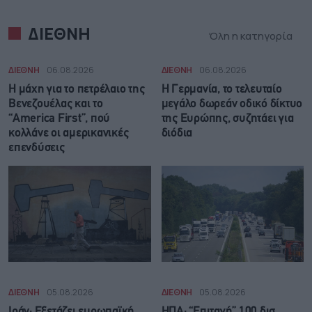
ΔΙΕΘΝΗ
Όλη η κατηγορία
ΔΙΕΘΝΗ
06.08.2026
ΔΙΕΘΝΗ
06.08.2026
Η μάχη για το πετρέλαιο της
Η Γερμανία, το τελευταίο
Βενεζουέλας και το
μεγάλο δωρεάν οδικό δίκτυο
“America First”, πού
της Ευρώπης, συζητάει για
κολλάνε οι αμερικανικές
διόδια
επενδύσεις
ΔΙΕΘΝΗ
05.08.2026
ΔΙΕΘΝΗ
05.08.2026
Ιράν: Eξετάζει ευρωπαϊκή
ΗΠΑ: “Επιταγή” 100 δισ.