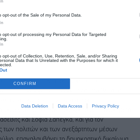
In
o opt-out of the Sale of my Personal Data.
In
to opt-out of processing my Personal Data for Targeted
ing.
In
o opt-out of Collection, Use, Retention, Sale, and/or Sharing
ersonal Data that Is Unrelated with the Purposes for which it
lected.
Out
Συμβούλιο ζητεί την απόσυρση «χωρίς
CONFIRM
 και μισθοφόρων». Παράλληλα, στο θέμα της
αλαμβάνουν το αίτημα «για άμεση
Data Deletion
Data Access
Privacy Policy
τουμένων και αυτών που κρατούνται αυθαίρετα,
βιτς και Σοφία Σαπέγκα, και για τον
ας των πολιτών και των ανεξάρτητων μέσων
ύλιο, επαναλαμβάνει το δημοκρατικό δικαίωμα