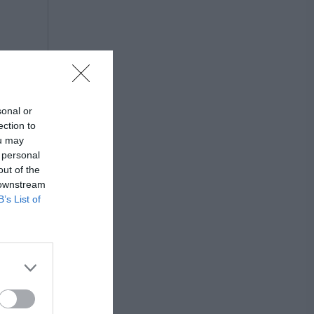
sonal or
ection to
ou may
 personal
out of the
 downstream
B’s List of