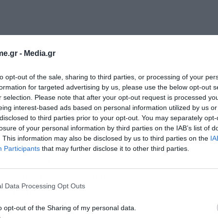
e.gr -
Media.gr
to opt-out of the sale, sharing to third parties, or processing of your per
formation for targeted advertising by us, please use the below opt-out s
r selection. Please note that after your opt-out request is processed y
eing interest-based ads based on personal information utilized by us or
κότητάς μας, το Ευρωπαϊκό Συμβούλιο
disclosed to third parties prior to your opt-out. You may separately opt-
losure of your personal information by third parties on the IAB’s list of
ή και συντονισμένη αντίδραση από την ΕΕ και τα
. This information may also be disclosed by us to third parties on the
IA
κοήθη, παράνομη και ενοχλητική δραστηριότητα
Participants
that may further disclose it to other third parties.
τας παράλληλα την Επιτροπή και τον Ύπατο
πρόσθετα περιοριστικά μέτρα,
l Data Processing Opt Outs
ών κυρώσεων.
o opt-out of the Sharing of my personal data.