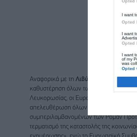
Opted 
I want t
Opted 
I want 
Advertis
Opted 
I want t
of my P
was col
Opted 
Αναφορικά με τη
Λιβύη
, το Ευρωπαϊκό 
καθυστέρηση όλων των ξένων δυνάμεων
Λευκορωσίας, οι Ευρωπαίοι ηγέτες επαν
απελευθέρωση όλων των πολιτικών κρα
συμπεριλαμβανομένων των Ρομάν Προτασέ
τερματισμό της καταστολής της κοινωνί
ενημέρωσης», ενώ το Ευρωπαϊκό Συμβο