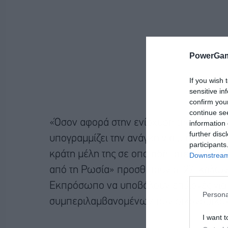
PowerGam
If you wish 
sensitive in
confirm you
continue se
«Όσον αφορά στην ενίσχυση της ανθεκτι
information 
further disc
υπογραμμίζει την ανάγκη για μια σταθερ
participants
κράτη μέλη της σε οποιαδήποτε άλλη κα
Downstream 
από τη Ρωσία» προσθέτουν οι 27, καλών
Εκπρόσωπο να υποβάλουν επιλογές για 
Persona
συμπεριλαμβανομένων των οικονομικ
I want t