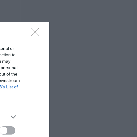
sonal or
ection to
ou may
 personal
out of the
 downstream
B’s List of