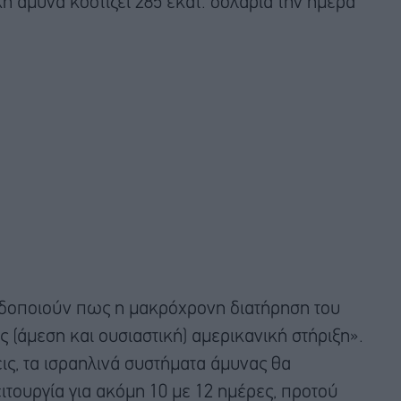
ή άμυνα κοστίζει 285 εκατ. δολάρια την ημέρα
οειδοποιούν πως η μακρόχρονη διατήρηση του
 (άμεση και ουσιαστική) αμερικανική στήριξη».
ις, τα ισραηλινά συστήματα άμυνας θα
τουργία για ακόμη 10 με 12 ημέρες, προτού