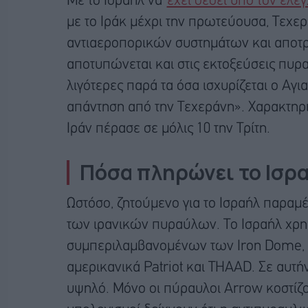
Με το Ισραήλ να
έχει θέσει υπό τον έλε
με το Ιράκ μέχρι την πρωτεύουσα, Τεχερ
αντιαεροπορικών συστημάτων και αποτρε
αποτυπώνεται και στις εκτοξεύσεις πυρα
λιγότερες παρά τα όσα ισχυρίζεται ο Αγι
απάντηση από την Τεχεράνη». Χαρακτηρι
Ιράν πέρασε σε μόλις 10 την Τρίτη.
Πόσα πληρώνει το Ισρα
Ωστόσο, ζητούμενο για το Ισραήλ παραμ
των ιρανικών πυραύλων. Το Ισραήλ χρη
συμπεριλαμβανομένων των Iron Dome, Da
αμερικανικά Patriot και THAAD. Σε αυτήν
υψηλό. Μόνο οι πύραυλοι Arrow κοστίζο