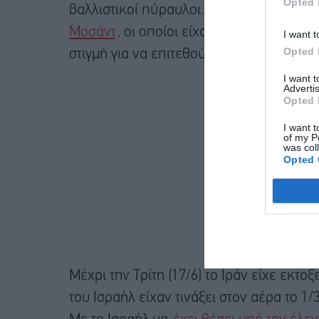
Opted 
βαλλιστικοί πύραυλοι. Ένα μεγάλο μέρο
Μοσάντ
, οι οποίοι είχαν παρεισφρήσει 
I want t
Opted 
στιγμή για να επιτεθούν.
I want 
Advertis
Opted 
I want t
of my P
was col
Opted 
Μέχρι την Τρίτη (17/6) το Ιράν είχε εκτ
του Ισραήλ είχαν τινάξει στον αέρα το 