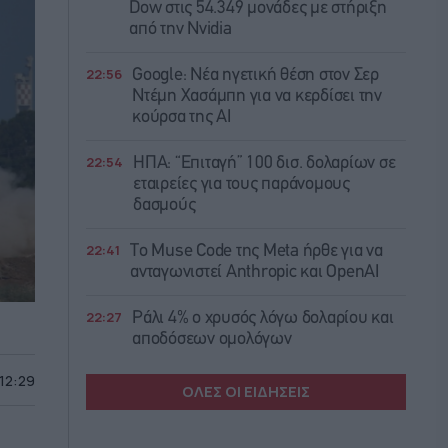
Dow στις 54.349 μονάδες με στήριξη
από την Nvidia
22:56
Google: Νέα ηγετική θέση στον Σερ
Ντέμη Χασάμπη για να κερδίσει την
κούρσα της ΑΙ
22:54
ΗΠΑ: “Επιταγή” 100 δισ. δολαρίων σε
εταιρείες για τους παράνομους
δασμούς
22:41
Το Muse Code της Meta ήρθε για να
ανταγωνιστεί Anthropic και OpenAI
22:27
Ράλι 4% ο χρυσός λόγω δολαρίου και
αποδόσεων ομολόγων
 12:29
ΟΛΕΣ ΟΙ ΕΙΔΗΣΕΙΣ