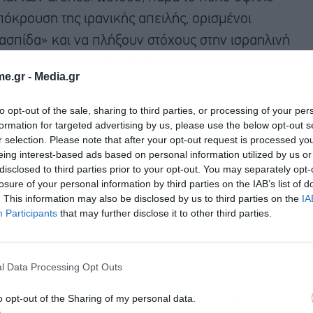
πόκρουση της ιρανικής απειλής, ορισμένοι
σπίδα» και να πλήξουν στόχους στην ισραηλινή
ο της Μοσάντ
στο Τελ Αβίβ.
e.gr -
Media.gr
to opt-out of the sale, sharing to third parties, or processing of your per
formation for targeted advertising by us, please use the below opt-out s
r selection. Please note that after your opt-out request is processed y
eing interest-based ads based on personal information utilized by us or
disclosed to third parties prior to your opt-out. You may separately opt-
losure of your personal information by third parties on the IAB’s list of
. This information may also be disclosed by us to third parties on the
IA
Participants
that may further disclose it to other third parties.
Εγγραφή στο
newsletter
l Data Processing Opt Outs
ούν ότι στο οπλοστάσιο του Ιράν υπήρχαν
o opt-out of the Sharing of my personal data.
λέμου την περασμένη Παρασκευή περίπου 2.000