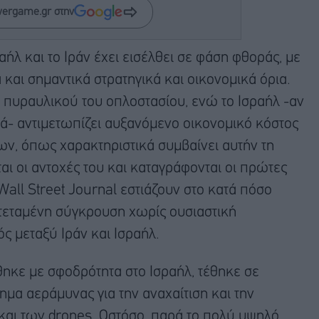
wergame.gr στην
λ και το Ιράν έχει εισέλθει σε φάση φθοράς, με
και σημαντικά στρατηγικά και οικονομικά όρια.
υ πυραυλικού του οπλοστασίου, ενώ το Ισραήλ -αν
κά- αντιμετωπίζει αυξανόμενο οικονομικό κόστος
ν, όπως χαρακτηριστικά συμβαίνει αυτήν τη
ται οι αντοχές του και καταγράφονται οι πρώτες
Wall Street Journal εστιάζουν στο κατά πόσο
τεταμένη σύγκρουση χωρίς ουσιαστική
ς μεταξύ Ιράν και Ισραήλ.
θηκε με σφοδρότητα στο Ισραήλ, τέθηκε σε
ημα αεράμυνας για την αναχαίτιση και την
αι των drones. Ωστόσο, παρά το πολύ υψηλό