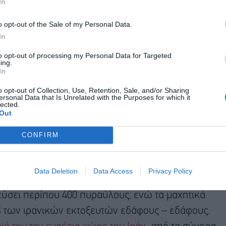
In
ς αυτών
καταστράφηκε από πράκτορες της
στο έδαφος του Ιράν, περιμένοντας την κατάλληλη
o opt-out of the Sale of my Personal Data.
Αποδέχομαι τους
όρους χρήσης
*
In
και την πολιτική απορρήτου
to opt-out of processing my Personal Data for Targeted
ing.
Εγγραφή
In
o opt-out of Collection, Use, Retention, Sale, and/or Sharing
ersonal Data that Is Unrelated with the Purposes for which it
lected.
Out
CONFIRM
Data Deletion
Data Access
Privacy Policy
οξεύσει περίπου 400 πυραύλους, ενώ τα μαχητικά
1/3 των ιρανικών εκτοξευτών εδάφους – εδάφους.