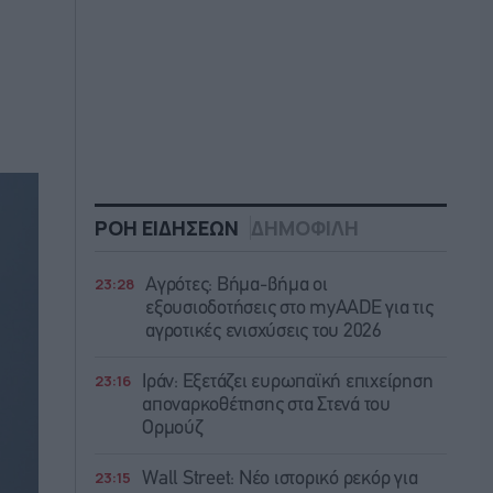
ΡΟΗ ΕΙΔΗΣΕΩΝ
ΔΗΜΟΦΙΛΗ
23:28
Αγρότες: Βήμα-βήμα οι
εξουσιοδοτήσεις στο myAADE για τις
αγροτικές ενισχύσεις του 2026
23:16
Ιράν: Eξετάζει ευρωπαϊκή επιχείρηση
αποναρκοθέτησης στα Στενά του
Ορμούζ
23:15
Wall Street: Νέο ιστορικό ρεκόρ για