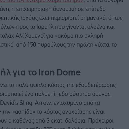
γχό του τον εναέριο χώρο του Ιράν
, από τα σύνορα
άνη, η επιχειρησιακή δυναμική σε επίπεδο
πτικής ισχύος έχει περιοριστεί σημαντικά, όπως
ύλων προς το Ισραήλ που γίνονται ολοένα και
ατολάχ Αλί Χαμενεΐ για «ακόμα πιο σκληρή
στικά, από 150 πυραύλους την πρώτη νύχτα, το
ήλ για το Iron Dome
ένει το πολύ υψηλό κόστος της εξουδετέρωσης
σιμοποιεί ένα πολυεπίπεδο σύστημα άμυνας,
vid’s Sling, Arrow, ενισχυμένο από τα
 την «ασπίδα» το κόστος αναχαίτισης είναι
υν ο καθένας από 3 εκατ. δολάρια. Πρόχειροι