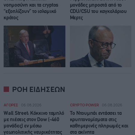
νοημοσύνη και τα cryptos
μονάδες μπροστά από το
“εξοπλίζουν” το ισλαμικό
CDU/CSU του καγκελάριου
κράτος
Μερτς
ΡΟΗ ΕΙΔΗΣΕΩΝ
ΑΓΟΡΕΣ
06.08.2026
CRYPTO POWER
06.08.2026
Wall Street: Κόκκινο ταμπλό
Το Ντουμπάι εντάσσει τα
με πιέσεις στον Dow (-460
κρυπτονομίσματα στις
μονάδες) εν μέσω
καθημερινές πληρωμές και
γεωπολιτικής νευρικότητας
στα ακίνητα