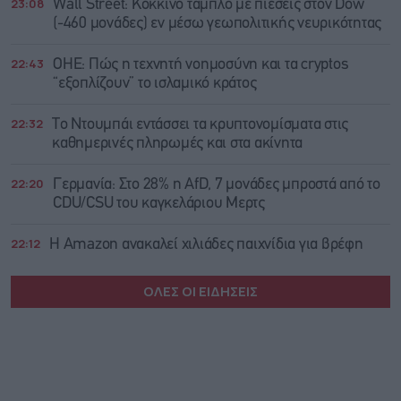
23:08
Wall Street: Κόκκινο ταμπλό με πιέσεις στον Dow
(-460 μονάδες) εν μέσω γεωπολιτικής νευρικότητας
22:43
ΟΗΕ: Πώς η τεχνητή νοημοσύνη και τα cryptos
“εξοπλίζουν” το ισλαμικό κράτος
22:32
Το Ντουμπάι εντάσσει τα κρυπτονομίσματα στις
καθημερινές πληρωμές και στα ακίνητα
22:20
Γερμανία: Στο 28% η AfD, 7 μονάδες μπροστά από το
CDU/CSU του καγκελάριου Μερτς
22:12
Η Amazon ανακαλεί χιλιάδες παιχνίδια για βρέφη
ΟΛΕΣ ΟΙ ΕΙΔΗΣΕΙΣ