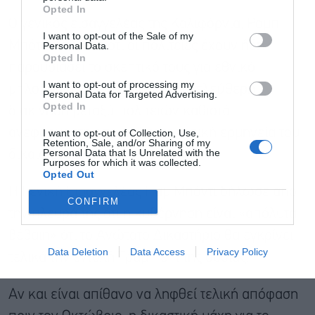
Opted In
Ο γενικός εισαγγελέας της Καλιφόρνια, Ρομπ
I want to opt-out of the Sale of my
Μπότα, δήλωσε ότι οι πολιτείες έχουν ήδη
Personal Data.
Αποδέχομαι τους
όρους χρήσης
*
Opted In
παρουσιάσει το σκεπτικό τους για εθνικό
και την πολιτική απορρήτου
I want to opt-out of processing my
μπλοκάρισμα, εξηγώντας ότι η ελεύθερη
Personal Data for Targeted Advertising.
Εγγραφή
Opted In
διακίνηση μεταξύ πολιτειών καθιστά
ανεφάρμοστη οποιαδήποτε τοπική ερμηνεία του
I want to opt-out of Collection, Use,
Retention, Sale, and/or Sharing of my
Personal Data that Is Unrelated with the
δικαιώματος ιθαγένειας.
Purposes for which it was collected.
Opted Out
Η Γενική Εισαγγελέας Παμ Μπόντι δήλωσε από
CONFIRM
την πλευρά της ότι η κυβέρνηση είναι «απόλυτα
βέβαιη» ότι το Ανώτατο Δικαστήριο θα εγκρίνει
Data Deletion
Data Access
Privacy Policy
τελικά την εντολή Τραμπ επί της ουσίας.
Αν και είναι απίθανο να ληφθεί τελική απόφαση