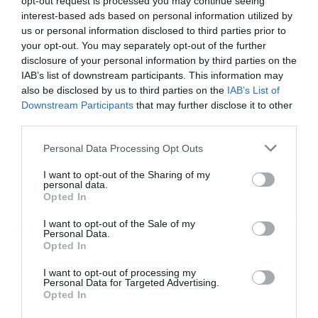
opt-out request is processed you may continue seeing
ΦΩΤΙΑ
interest-based ads based on personal information utilized by
us or personal information disclosed to third parties prior to
your opt-out. You may separately opt-out of the further
disclosure of your personal information by third parties on the
IAB’s list of downstream participants. This information may
also be disclosed by us to third parties on the
IAB’s List of
Εγγραφή στο
Downstream Participants
that may further disclose it to other
newsletter
third parties.
Personal Data Processing Opt Outs
I want to opt-out of the Sharing of my
personal data.
Opted In
Αποδέχομαι τους
όρους χρήσης
*
I want to opt-out of the Sale of my
ΡΟΗ ΕΙΔΗΣΕΩΝ
ΔΗΜΟΦΙΛΗ
και την πολιτική απορρήτου
Personal Data.
Opted In
Εγγραφή
18:06
Στο Εθνικό Πρόγραμμα Ανάπτυξης η ανάπλαση της
I want to opt-out of processing my
Personal Data for Targeted Advertising.
ΔΕΘ, ύψους 204,6 εκατ.
Opted In
17:50
Χρηματιστήριο: Ποιες μετοχές γύρισαν την αγορά,