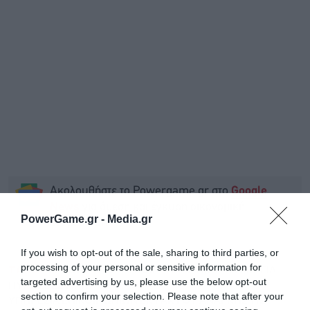
Ακολουθήστε το Powergame.gr στο
Google
για άμεση και έγκυρη οικονομική
News
PowerGame.gr -
Media.gr
ενημέρωση!
If you wish to opt-out of the sale, sharing to third parties, or
processing of your personal or sensitive information for
TAGS:
ΕΡΓΟΣΤΑΣΙΟ
ΕΥΒΟΙΑ
ΠΛΑΣΤΙΚΑ
ΠΥΡΚΑΓΙΑ
targeted advertising by us, please use the below opt-out
ΠΥΡΟΣΒΕΣΤΙΚΗ
section to confirm your selection. Please note that after your
ΥΠΗΡΕΣΙΑ ΕΠΙΚΟΙΝΩΝΙΩΝ ΕΚΤΑΚΤΟΥ ΑΝΑΓΚΗΣ 112