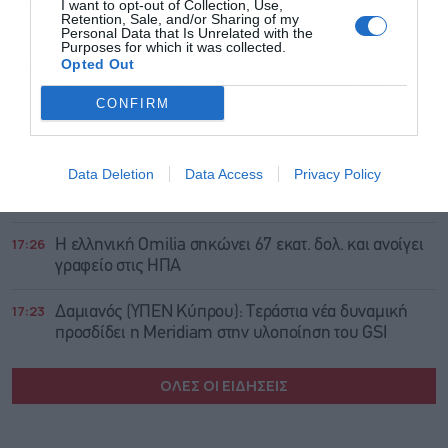
I want to opt-out of Collection, Use,
Retention, Sale, and/or Sharing of my
δεύτερη συνεχόμενη πτώση
Personal Data that Is Unrelated with the
Purposes for which it was collected.
17:48
Opted Out
Η Apollo Global εξαγοράζει την easyJet έναντι 7,7
δισ. δολαρίων – Sir Στέλιος Χατζηιωάννου: Θα
CONFIRM
παραμείνουμε μέτοχοι
17:40
Στον όμιλο Qualco το 50,1% της Multiverse
Data Deletion
Data Access
Privacy Policy
17:33
Φάις: Η συμμετοχή των βασικών μετόχων στην ΑΜΚ
17:26
Η ελληνική Omilia σηκώνει 67 εκατ. δολ. και ανοίγει
γραφείο στις ΗΠΑ
17:23
Δαμιανός (ΥΠΕΝ Κύπρου): Τεράστια νέα δυναμική
προσδίδει η Meridiam στην υλοποίηση του GSI
ΟΛΕΣ ΟΙ ΕΙΔΗΣΕΙΣ