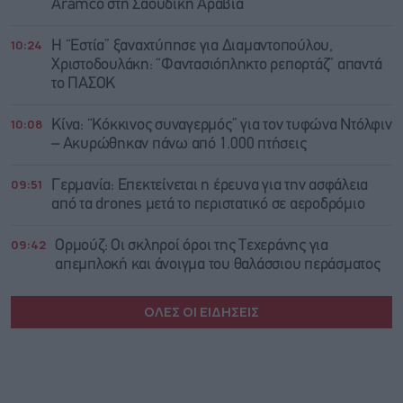
Aramco στη Σαουδική Αραβία
10:24
Η “Εστία” ξαναχτύπησε για Διαμαντοπούλου,
Χριστοδουλάκη: “Φαντασιόπληκτο ρεπορτάζ” απαντά
το ΠΑΣΟΚ
10:08
Κίνα: “Κόκκινος συναγερμός” για τον τυφώνα Ντόλφιν
– Ακυρώθηκαν πάνω από 1.000 πτήσεις
09:51
Γερμανία: Επεκτείνεται η έρευνα για την ασφάλεια
από τα drones μετά το περιστατικό σε αεροδρόμιο
09:42
Ορμούζ: Οι σκληροί όροι της Τεχεράνης για
απεμπλοκή και άνοιγμα του θαλάσσιου περάσματος
ΟΛΕΣ ΟΙ ΕΙΔΗΣΕΙΣ