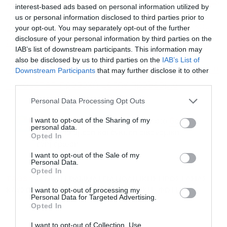
interest-based ads based on personal information utilized by
us or personal information disclosed to third parties prior to
Αναγκαστική προσθαλλάσωση πυροσβεστικού
your opt-out. You may separately opt-out of the further
disclosure of your personal information by third parties on the
ελικοπτέρου στην Ελευσίνα
IAB’s list of downstream participants. This information may
also be disclosed by us to third parties on the
IAB’s List of
Thessaly Evros Pass 2025: Πού κάνω αίτηση για
Downstream Participants
that may further disclose it to other
third parties.
το voucher, προσοχή με την προθεσμία
Personal Data Processing Opt Outs
I want to opt-out of the Sharing of my
Ακολουθήστε το Powergame.gr στο
Google
personal data.
για άμεση και έγκυρη οικονομική
News
Opted In
ενημέρωση!
I want to opt-out of the Sale of my
Personal Data.
Opted In
TAGS:
ΓΕΝΙΚΗ ΓΡΑΜΜΑΤΕΙΑ ΠΟΛΙΤΙΚΗΣ ΠΡΟΣΤΑΣΙΑΣ
ΚΑΥΣΩΝΑΣ
ΠΥΡΚΑΓΙΑ
ΠΥΡΟΣΒΕΣΤΙΚΗ
ΦΩΤΙΑ
I want to opt-out of processing my
Personal Data for Targeted Advertising.
Opted In
I want to opt-out of Collection, Use,