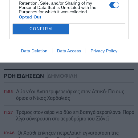
Retention, Sale, and/or Sharing of my
Personal Data that Is Unrelated with the
Purposes for which it was collected.
Opted Out
CONFIRM
Data Deletion
Data Access
Privacy Policy
ΡΟΗ ΕΙΔΗΣΕΩΝ
ΔΗΜΟΦΙΛΗ
11:55
Δύο νέοι Αντιπεριφερειάρχες στην Αττική: Ποιους
όρισε ο Νίκος Χαρδαλιάς
11:27
Τρόμος στον αέρα για δύο επιβατηγά αεροπλάνα: Παρά
λίγο σύγκρουση στο αεροδρόμιο του Σίδνεϊ
10:46
Οι Χούθι έπληξαν πετρελαϊκή εγκατάσταση της