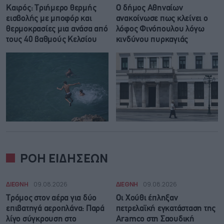
Καιρός: Τριήμερο θερμής
Ο δήμος Αθηναίων
εισβολής με μποφόρ και
ανακοίνωσε πως κλείνει ο
θερμοκρασίες μια ανάσα από
λόφος Φινόπουλου λόγω
τους 40 βαθμούς Κελσίου
κινδύνου πυρκαγιάς
ΡΟΗ ΕΙΔΗΣΕΩΝ
ΔΙΕΘΝΗ
09.08.2026
ΔΙΕΘΝΗ
09.08.2026
Τρόμος στον αέρα για δύο
Οι Χούθι έπληξαν
επιβατηγά αεροπλάνα: Παρά
πετρελαϊκή εγκατάσταση της
λίγο σύγκρουση στο
Aramco στη Σαουδική