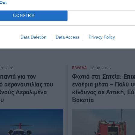
για άμεση και έγκυρη οικονομική ενημέρωση!
ws
Out
CONFIRM
Data Deletion
Data Access
Privacy Policy
ΕΛΛΑΔΑ
08.2026
06.08.2026
παντά για τον
Φωτιά στη Σητεία: Επι
ό αεροναυτιλίας του
εναέρια μέσα – Πολύ 
θνούς Αερολιμένα
κίνδυνος σε Αττική, Εύ
ου
Βοιωτία