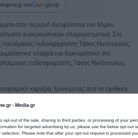
wergame.gr στην
ατα στην περιοχή Αντιφίλιπποι του δήμου
 οχήματα συγκρούστηκαν πλαγιομετωπικά. Στο
ς παλαίμαχος ποδοσφαιριστής Τάσος Νικόπουλος.
αυματίστηκε ελαφρά και διακομίστηκε στο
αλαίμαχος ποδοσφαιριστής, Τάσος Νικόπουλος,
οσφαιρική καριέρα, ξεκινώντας από τα εφηβικά
ε αναγνωρίσιμος για τη παρουσία στον Ορφέα και
e.gr -
Media.gr
ς Περάμου.
to opt-out of the sale, sharing to third parties, or processing of your per
formation for targeted advertising by us, please use the below opt-out s
r selection. Please note that after your opt-out request is processed y