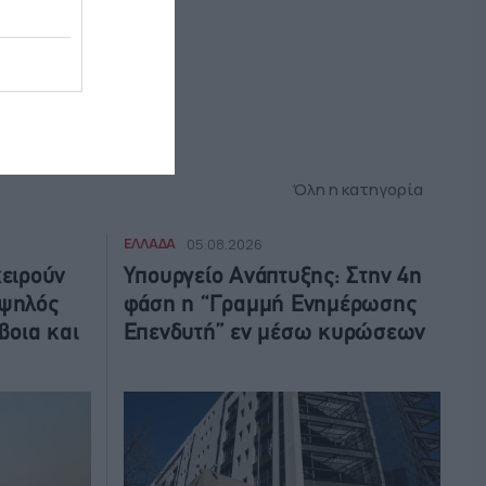
Όλη η κατηγορία
ΕΛΛΑΔΑ
05.08.2026
χειρούν
Υπουργείο Ανάπτυξης: Στην 4η
υψηλός
φάση η “Γραμμή Ενημέρωσης
βοια και
Επενδυτή” εν μέσω κυρώσεων