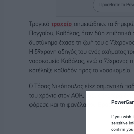
Προσθέστε το Po
Τραγικό
τροχαίο
σημειώθηκε τα ξημερώμ
Παγγαίου, Καβάλας, όταν δύο επιβατικά
δυστύχημα έχασε τη ζωή του ο 73χρονο
Η 59χρονη οδηγός του ενός οχήματος τρ
νοσοκομείο Καβάλας, ενώ ο 73χρονος π
κατέληξε καθοδόν προς το νοσοκομείο.
Ο Τάσος Νικόπουλος είχε σημαντική ποδ
του χρόνια στον ΑΟΚ, ενώ αργότερα έγιν
PowerGam
φόρεσε και τη φανέλα του Βρασίδα Νέα
If you wish 
sensitive in
confirm you