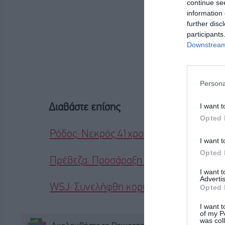
continue se
information 
further disc
participants
Downstream 
Persona
I want t
Διαβάστε επίσης
Opted 
Ρόδος: Νεκρός 41χρονος μοτοσικλετιστή
I want t
Opted 
Πρέβεζα: Προσάραξη ιστιοφόρου με 11 ε
I want 
Advertis
WSJ: Συνελήφθη κορυφαίος Κινέζος δι
Opted 
I want t
of my P
was col