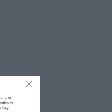
sonal or
ection to
ou may