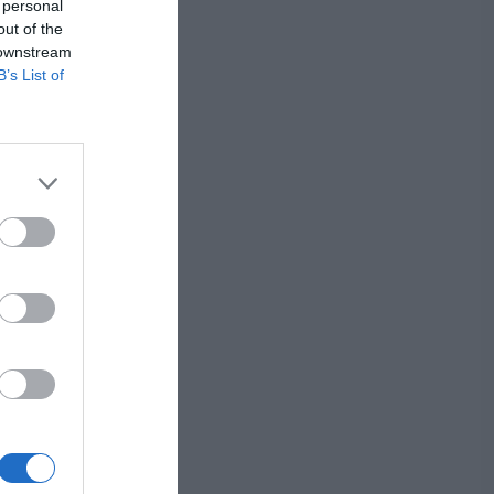
 personal
out of the
 downstream
B’s List of