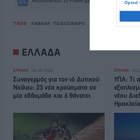
Ακολουθήστε το Powergame.gr στο
Google Ne
Opted 
TAGS:
ΚΑΒΑΛΑ
ΠΟΔΟΣΦΑΙΡΟ
ΤΡΟΧΑΙΟ
ΕΛΛΑΔΑ
ΕΛΛΑΔΑ
ΕΛΛΑΔΑ
06.08.2026
06.
Συναγερμός για τον ιό Δυτικού
ΥΠΑ: Τι α
Νείλου: 23 νέα κρούσματα σε
εξοπλισμ
μία εβδομάδα και 6 θάνατοι
νέου Διε
Ηρακλεί