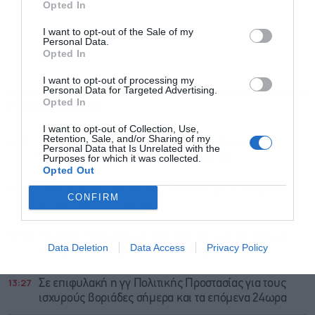
Opted In
I want to opt-out of the Sale of my
Personal Data.
Opted In
I want to opt-out of processing my
Personal Data for Targeted Advertising.
Opted In
ΡΟΗ ΕΙΔΗΣΕΩΝ
ΔΗΜΟΦΙΛΗ
I want to opt-out of Collection, Use,
Retention, Sale, and/or Sharing of my
14:17
Το παιχνίδι των αγωγών για την παράκαμψη του
Personal Data that Is Unrelated with the
Ορμούζ, ποια σχέδια έχουν προβάδισμα
Purposes for which it was collected.
Opted Out
14:01
Ενστάσεις από τον Ιατρικό Σύλλογό για το Ψηφιακό
CONFIRM
Αποθετήριο εξετάσεων
13:52
Τουρκία: Περιορισμοί στην κίνηση των εμπορικών
Data Deletion
Data Access
Privacy Policy
πλοίων που εισέρχονται στη Μαύρη Θάλασσα
13:27
Σε επιφυλακή η γγ Πολιτικής Προστασίας για τους
ισχυρούς βοριάδες σήμερα και τα επόμενα 24ωρα