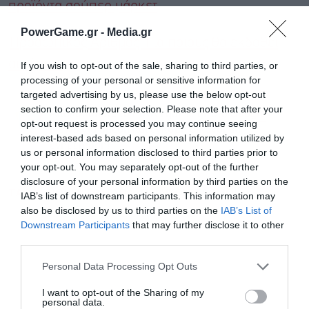
προϊόντα σούπερ μάρκετ
PowerGame.gr -
Media.gr
Προσωπικός Αριθμός: Για ποιους θα εκδοθεί
αυτόματα
If you wish to opt-out of the sale, sharing to third parties, or
processing of your personal or sensitive information for
targeted advertising by us, please use the below opt-out
section to confirm your selection. Please note that after your
Ακολουθήστε το Powergame.gr στο
Google
opt-out request is processed you may continue seeing
για άμεση και έγκυρη οικονομική
News
interest-based ads based on personal information utilized by
ενημέρωση!
us or personal information disclosed to third parties prior to
your opt-out. You may separately opt-out of the further
disclosure of your personal information by third parties on the
TAGS:
VOUCHER
ΕΣΠΑ
ΠΑΙΔΙΚΟΙ ΣΤΑΘΜΟΙ
IAB’s list of downstream participants. This information may
also be disclosed by us to third parties on the
IAB’s List of
Downstream Participants
that may further disclose it to other
third parties.
Personal Data Processing Opt Outs
I want to opt-out of the Sharing of my
personal data.