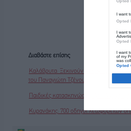
Opted 
I want t
Opted 
I want 
Advertis
Opted 
I want t
Διαβάστε επίσης
of my P
was col
Opted 
Καλάβρυτα: Ξεκινούν τα έργα στη διαδρ
του Παναγιώτη Τζένου
Παιδικές κατασκηνώσεις ΔΥΠΑ 2026: Ξεκ
Κυρανάκης: 700 οδηγοί λεωφορείων δή