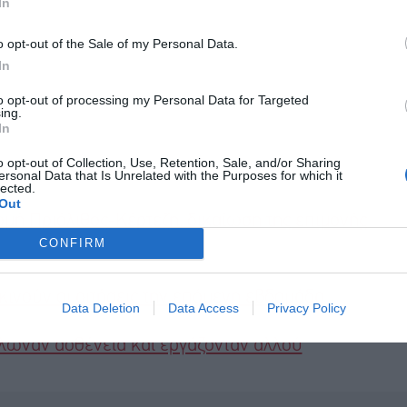
In
o opt-out of the Sale of my Personal Data.
In
to opt-out of processing my Personal Data for Targeted
ing.
In
o opt-out of Collection, Use, Retention, Sale, and/or Sharing
ersonal Data that Is Unrelated with the Purposes for which it
lected.
Out
ομή Πριόλιθος-Κέρτεζη, δικαίωση της επιμονής
CONFIRM
ινούν οι αιτήσεις την επόμενη εβδομάδα
Data Deletion
Data Access
Privacy Policy
λωναν ασθένεια και εργάζονταν αλλού