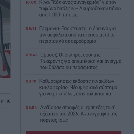
10:08
Κίνα: “Κόκκινος συναγερμός” για τον
τυφώνα Ντόλφιν – Ακυρώθηκαν πάνω
από 1.000 πτήσεις
09:51
Γερμανία: Επεκτείνεται η έρευνα για
την ασφάλεια από τα drones μετά το
περιστατικό σε αεροδρόμιο
09:42
Ορμούζ: Οι σκληροί όροι της
Τεχεράνης για απεμπλοκή και άνοιγμα
του θαλάσσιου περάσματος
09:18
Καθυστερήσεις έκδοσης πινακίδων
κυκλοφορίας: Νέο ψηφιακό σύστημα
για να μπει τέλος στην ταλαιπωρία
 14:18
08:54
Ανέβασαν στροφές οι τράπεζες το α’
εξάμηνο του 2026: Ακτινογραφία της
πορείας τους