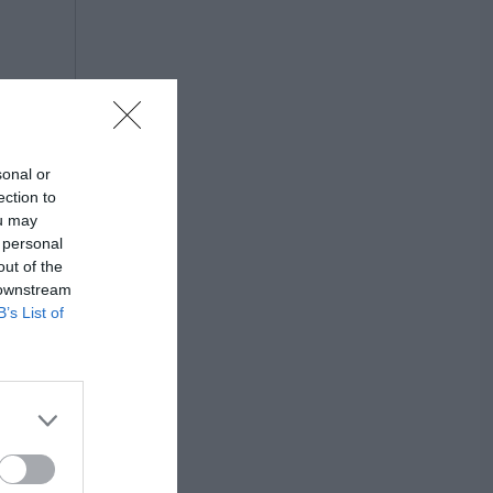
sonal or
ection to
ou may
 personal
out of the
 downstream
B’s List of