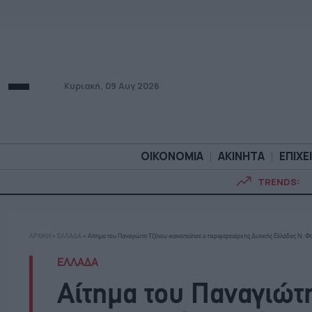
Κυριακή, 09 Αυγ 2026
ΟΙΚΟΝΟΜΙΑ
ΑΚΙΝΗΤΑ
ΕΠΙΧΕ
TRENDS:
ΟΙΚΟΝΟΜΙΑ
ΑΚΙΝΗΤ
ΑΡΧΙΚΗ
»
ΕΛΛΑΔΑ
»
Αίτημα του Παναγιώτη Τζένου ικανοποίησε ο περιφερειάρχης Δυτικής Ελλάδας Ν. 
ΕΛΛΑΔΑ
Αίτημα του Παναγιώτ