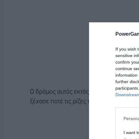
PowerGam
If you wish 
sensitive in
confirm you
continue se
information 
further disc
participants
Ο δρόμος αυτός εκτός από οχήματα, θα 
Downstream 
ξέχασε ποτέ τις ρίζες του και πάσχιζε γι
Persona
I want t