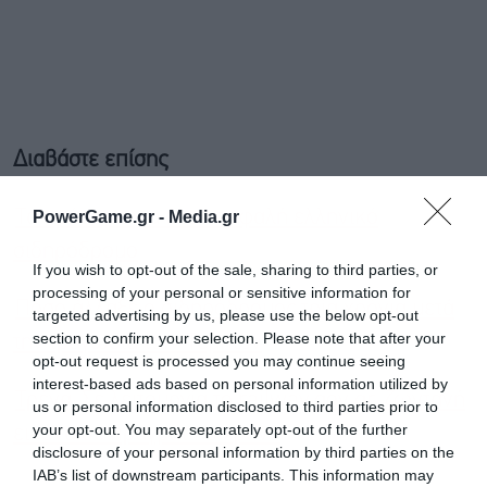
Διαβάστε επίσης
PowerGame.gr -
Media.gr
Τα ορόσημα για έναν ασφαλή ελληνικό
σιδηρόδρομο
If you wish to opt-out of the sale, sharing to third parties, or
processing of your personal or sensitive information for
Πόσο άλλαξε ο σιδηρόδρομος τρία χρόνια μετά
targeted advertising by us, please use the below opt-out
section to confirm your selection. Please note that after your
την τραγωδία των Τεμπών
opt-out request is processed you may continue seeing
interest-based ads based on personal information utilized by
Τρένα: Σε λειτουργία το railway.gov.gr, ζωντανή
us or personal information disclosed to third parties prior to
your opt-out. You may separately opt-out of the further
εικόνα σε πραγματικό χρόνο
disclosure of your personal information by third parties on the
IAB’s list of downstream participants. This information may