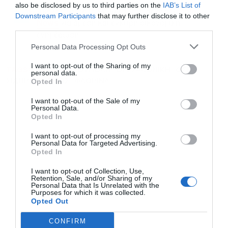
also be disclosed by us to third parties on the
IAB’s List of
Ακολουθήστε το Powergame.gr στο
Google
Downstream Participants
that may further disclose it to other
για άμεση και έγκυρη οικονομική
News
third parties.
ενημέρωση!
Personal Data Processing Opt Outs
I want to opt-out of the Sharing of my
TAGS:
ΑΛΕΞΑΝΔΡΟΥΠΟΛΗ
ΘΕΣΣΑΛΟΝΙΚΗ
ΟΣΕ
personal data.
ΣΙΔΗΡΟΔΡΟΜΟΣ
ΦΛΩΡΙΝΑ
Opted In
I want to opt-out of the Sale of my
Personal Data.
Opted In
I want to opt-out of processing my
Personal Data for Targeted Advertising.
Opted In
I want to opt-out of Collection, Use,
Retention, Sale, and/or Sharing of my
Personal Data that Is Unrelated with the
Purposes for which it was collected.
Opted Out
CONFIRM