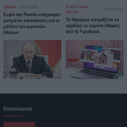
ΔΙΕΘΝΗ
09.08.2026
START-UPS &
09.08.2026
DIGITAL
Συρία και Ρωσία υπέγραψαν
Το Myspace ετοιμάζεται να
μνημόνιο κατανόησης για το
κερδίσει το χαμένο έδαφος
μέλλον των ρωσικών
από το Facebook
βάσεων
Επικοινωνία