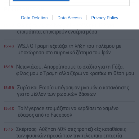
ΡΟΗ ΕΙΔΗΣΕΩΝ
ΔΗΜΟΦΙΛΗ
Data Deletion
Data Access
Privacy Policy
16:58
Φωτιά τώρα στο Κορωπί – Στάλθηκε 112 για
ετοιμότητα, επιχειρούν εναέρια μέσα
16:43
WSJ: Ο Τραμπ εξετάζει τη λήξη του πολέμου με
υποχώρηση στο πυρηνικό ζήτημα του Ιράν
16:18
Νετανιάχου: Απορρίπτουμε το σχέδιο για τη Γάζα,
φίλος μου ο Τραμπ αλλά ξέρω να κρατάω τη θέση μου
15:58
Συρία και Ρωσία υπέγραψαν μνημόνιο κατανόησης
για το μέλλον των ρωσικών βάσεων
15:40
Το Myspace ετοιμάζεται να κερδίσει το χαμένο
έδαφος από το Facebook
15:15
Σκέρτσος: Αύξηση 40% στις τραπεζικές καταθέσεις
των φυσικών προσώπων την τελευταία επταετία