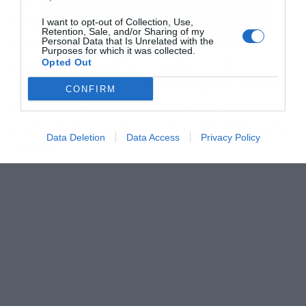
Ιδιαίτερη έμφαση δίνεται και στην εξέλιξη της
εγκληματολογικής φωτογράφησης, μέσα από
I want to opt-out of Collection, Use,
Retention, Sale, and/or Sharing of my
Personal Data that Is Unrelated with the
αυθεντικές φωτογραφικές μηχανές και
Purposes for which it was collected.
Opted Out
εξοπλισμό διαφορετικών εποχών, που
χρησιμοποιήθηκαν για την καταγραφή σκηνών
CONFIRM
εγκλήματος και πειστηρίων, αναδεικνύοντας τη
στενή σχέση τεχνολογίας και εγκληματολογικής
Data Deletion
Data Access
Privacy Policy
έρευνας.