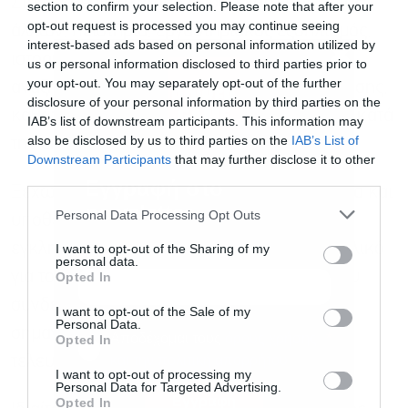
Στον εκθεσιακό χώρο παρουσιάζονται, μεταξύ
section to confirm your selection. Please note that after your
opt-out request is processed you may continue seeing
άλλων, πειστήρια, εργαστηριακός εξοπλισμός,
interest-based ads based on personal information utilized by
ιστορικά αρχεία εγκληματολογικών
us or personal information disclosed to third parties prior to
your opt-out. You may separately opt-out of the further
αναζητήσεων, παλαιά δελτία δακτυλοσκόπησης,
disclosure of your personal information by third parties on the
καθώς και εξοπλισμός που χρησιμοποιείται κατά
IAB’s list of downstream participants. This information may
also be disclosed by us to third parties on the
IAB’s List of
την επιτόπια έρευνα σκηνών εγκλήματος.
Downstream Participants
that may further disclose it to other
third parties.
Εγγραφή στο
Ξεχωριστή θέση κατέχουν ιστορικά τεκμήρια και
newsletter
Personal Data Processing Opt Outs
υποθέσεις που σημάδεψαν την ελληνική
εγκληματολογική ιστορία, όπως αρχειακό υλικό
I want to opt-out of the Sharing of my
personal data.
για τον «Δράκο του Σέιχ Σου», εκθέματα που
Opted In
συνδέονται με πολύκροτες υποθέσεις και
I want to opt-out of the Sale of my
Personal Data.
σημαντικές εγκληματολογικές εξελίξεις των
Αποδέχομαι τους
όρους χρήσης
*
Opted In
και την πολιτική απορρήτου
τελευταίων δεκαετιών.
I want to opt-out of processing my
Personal Data for Targeted Advertising.
Εγγραφή
Opted In