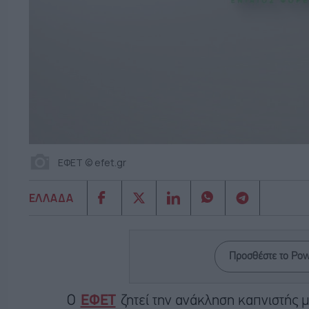
ΕΦΕΤ © efet.gr
ΕΛΛΑΔΑ
Προσθέστε το Po
Ο
ΕΦΕΤ
ζητεί την ανάκληση καπνιστής 