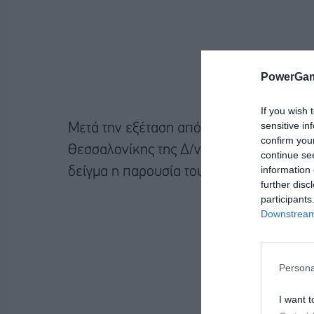
PowerGam
If you wish 
sensitive in
Μετά την εξέταση από το Τμήμα Εργασ
confirm you
Θεσσαλονίκης της Δ/νσης Εργαστηριακ
continue se
information 
δείγμα η παρουσία του παθογόνου μικρ
further disc
participants
Downstream 
Persona
I want t