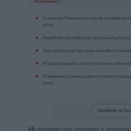
|
PowerGame
Σε 1'
Ο υπουργός Παπασταύρου κήρυξε σε καθεστώς έκτ
μήνες.
Παράλληλα παρατάθηκε για τρεις ακόμη μήνες το
Λίγες ημέρες νωρίτερα, είχαν κηρυχθεί ή παραταθ
Η Πάτμος παραμένει επίσης σε έκτακτη ανάγκη λό
Το καθεστώς έκτακτης ανάγκης επιταχύνει παρεμ
νησιά.
Προσθέστε το Po
Με απόφαση που υπέγραψε ο υπουργός Π