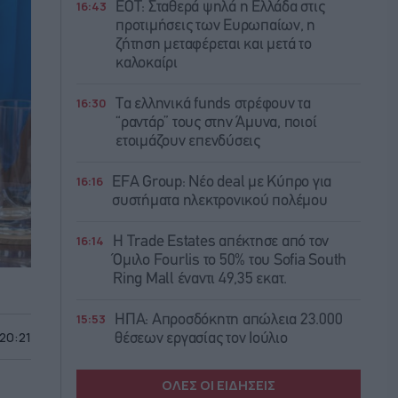
16:43
ΕΟΤ: Σταθερά ψηλά η Ελλάδα στις
προτιμήσεις των Ευρωπαίων, η
ζήτηση μεταφέρεται και μετά το
καλοκαίρι
16:30
Τα ελληνικά funds στρέφουν τα
“ραντάρ” τους στην Άμυνα, ποιοί
ετοιμάζουν επενδύσεις
16:16
EFA Group: Νέο deal με Κύπρο για
συστήματα ηλεκτρονικού πολέμου
16:14
Η Trade Εstates απέκτησε από τον
Όμιλο Fourlis το 50% του Sofia South
Ring Mall έναντι 49,35 εκατ.
15:53
ΗΠΑ: Απροσδόκητη απώλεια 23.000
 20:21
θέσεων εργασίας τον Ιούλιο
ΟΛΕΣ ΟΙ ΕΙΔΗΣΕΙΣ