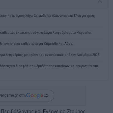
ακτης ανάγκης λόγω λειψυδρίας Αλόννησο και Τήνο για τρεις
 καθεστώς έκτακτης ανάγκης λόγω λειψυδρίας στο Μεγανήσι.
εί αντίστοιχα καθεστώτα για Κάρπαθο και Λέρο.
γω λειψυδρίας, με κρίση που εντοπίστηκε από τον Νοέμβριο 2025.
βάσεις για διασφάλιση υδροδότησης κατοίκων και τουριστών στα
wergame.gr στην
εριβάλλοντος και Ενέργειας, Σταύρος