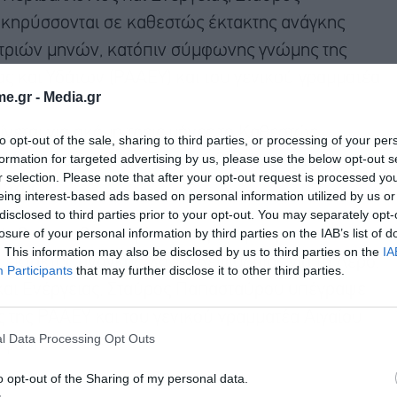
 κηρύσσονται σε καθεστώς έκτακτης ανάγκης
α τριών μηνών, κατόπιν σύμφωνης γνώμης της
ς και Υδάτων (ΡΑΑΕΥ) και του γενικού γραμματέα
e.gr -
Media.gr
νεται για ακόμη τρεις μήνες το Καθεστώς
to opt-out of the sale, sharing to third parties, or processing of your per
formation for targeted advertising by us, please use the below opt-out s
 Μεγανήσι, καθώς εξακολουθούν να υφίστανται
r selection. Please note that after your opt-out request is processed y
ιοχής.
eing interest-based ads based on personal information utilized by us or
disclosed to third parties prior to your opt-out. You may separately opt-
losure of your personal information by third parties on the IAB’s list of
ηρύχθηκε καθεστώς έκτακτης ανάγκης και στην
. This information may also be disclosed by us to third parties on the
IA
έκτακτης ανάγκης λόγω Λειψυδρίας για τη Λέρο.
Participants
that may further disclose it to other third parties.
 και Ενέργειας, Σταύρος Παπασταύρου υπέγραψε
της ΡΑΑΕΥ και του γενικού γραμματέα Αιγαίου
l Data Processing Opt Outs
όφαση.
o opt-out of the Sharing of my personal data.