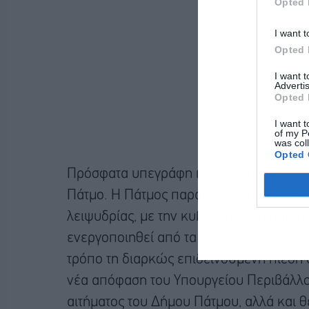
Opted 
I want t
Opted 
I want 
Advertis
Opted 
I want t
of my P
was col
Opted 
Πρόσφατα υπεγράφη παράταση καθεστώς 
Πάτμο. Η Πάτμος παραμένει για ακόμη έ
λειψυδρίας, με την κυβέρνηση να παρατε
ενεργοποιηθεί από τα τέλη του 2025, σε
τρόπο τη διαρκώς επιδεινούμενη πίεση
νέα απόφαση του Υπουργείου Περιβάλλον
αιτήματος του Δήμου Πάτμου, αλλά και 