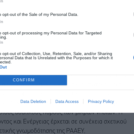
In
o opt-out of the Sale of my Personal Data.
In
to opt-out of processing my Personal Data for Targeted
ing.
In
o opt-out of Collection, Use, Retention, Sale, and/or Sharing
ersonal Data that Is Unrelated with the Purposes for which it
lected.
Out
έκτακτης ανάγκης λόγω Λειψυδρίας και για την
CONFIRM
να τρίμηνο σε καθεστώς έκτακτης ανάγκης λόγω
ίνει επισήμως το ειδικό καθεστώς που είχε
Data Deletion
Data Access
Privacy Policy
 μια εξέλιξη που αποτυπώνει με τον πιο καθαρό
 στους υδατικούς πόρους των μικρών νησιών. Η
τος και Ενέργειας έρχεται σε συνέχεια σχετικού
θετικής γνωμοδότησης της ΡΑΑΕΥ,