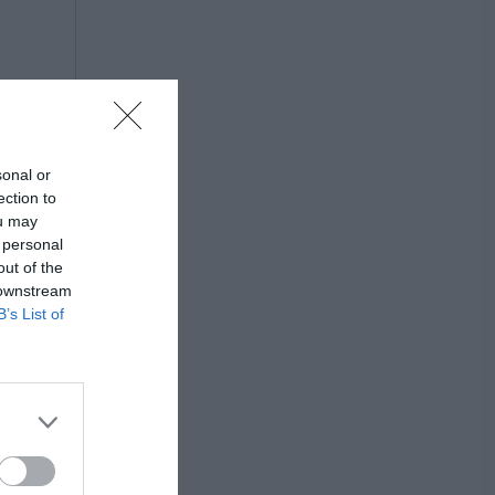
sonal or
ection to
ou may
 personal
out of the
 downstream
B’s List of