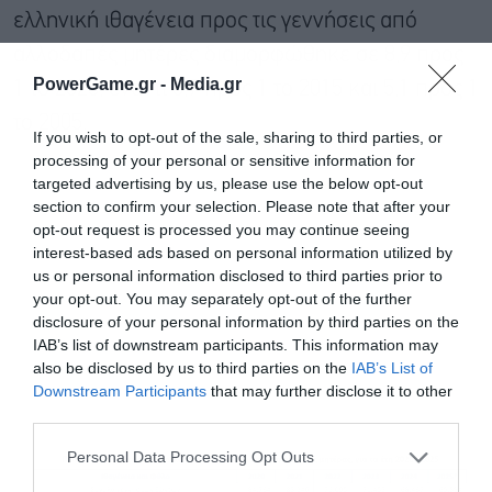
ελληνική ιθαγένεια προς τις γεννήσεις από
αλλοδαπές μητέρες διαμορφώθηκε σε 8,9 προς
PowerGame.gr -
Media.gr
1 το 2025, έναντι 6,7 προς 1 το 2015 και 5,1 προς 1
το 2005.
If you wish to opt-out of the sale, sharing to third parties, or
processing of your personal or sensitive information for
targeted advertising by us, please use the below opt-out
section to confirm your selection. Please note that after your
opt-out request is processed you may continue seeing
interest-based ads based on personal information utilized by
us or personal information disclosed to third parties prior to
your opt-out. You may separately opt-out of the further
disclosure of your personal information by third parties on the
IAB’s list of downstream participants. This information may
also be disclosed by us to third parties on the
IAB’s List of
Downstream Participants
that may further disclose it to other
third parties.
Εγγραφή στο
newsletter
Personal Data Processing Opt Outs