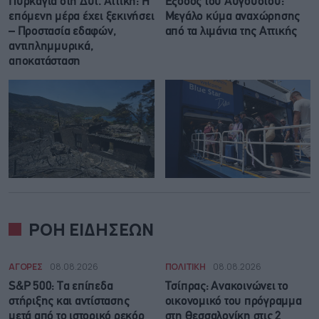
Πυρκαγιά στη Δυτ. Αττική: Η
Έξοδος του Αυγούστου:
επόμενη μέρα έχει ξεκινήσει
Μεγάλο κύμα αναχώρησης
– Προστασία εδαφών,
από τα λιμάνια της Αττικής
αντιπλημμυρικά,
αποκατάσταση
ΡΟΗ ΕΙΔΗΣΕΩΝ
ΑΓΟΡΕΣ
08.08.2026
ΠΟΛΙΤΙΚΗ
08.08.2026
S&P 500: Τα επίπεδα
Τσίπρας: Ανακοινώνει το
στήριξης και αντίστασης
οικονομικό του πρόγραμμα
μετά από το ιστορικό ρεκόρ
στη Θεσσαλονίκη στις 2