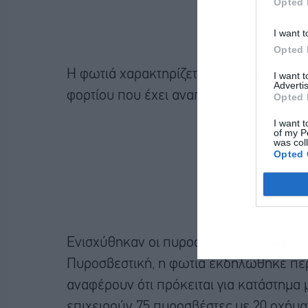
Opted 
I want t
Opted 
Η φωτιά χαρακτηρίζεται ιδιαίτερα δύσκ
I want 
Advertis
φορτίου που έχει αναπτυχθεί.
Opted 
I want t
of my P
was col
Opted 
Ενισχύθηκαν οι πυροσβεστικές δυνάμεις
Πυροσβεστική, η φωτιά εκδηλώθηκε περί
αναφέρουν ότι πρόκειται για κατάστημα 
επιχειρούν 75 πυροσβέστες με 20 οχήμα