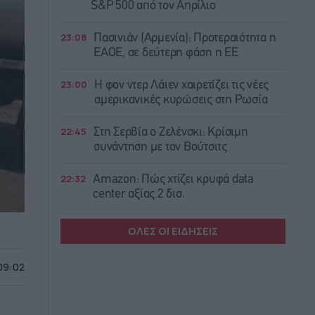
S&P 500 από τον Απρίλιο
23:08
Πασινιάν (Αρμενία): Προτεραιότητα η
ΕΑΟΕ, σε δεύτερη φάση η ΕΕ
23:00
Η φον ντερ Λάιεν χαιρετίζει τις νέες
αμερικανικές κυρώσεις στη Ρωσία
22:45
Στη Σερβία ο Ζελένσκι: Κρίσιμη
συνάντηση με τον Βούτσιτς
22:32
Amazon: Πώς χτίζει κρυφά data
center αξίας 2 δισ.
ΟΛΕΣ ΟΙ ΕΙΔΗΣΕΙΣ
 09:02