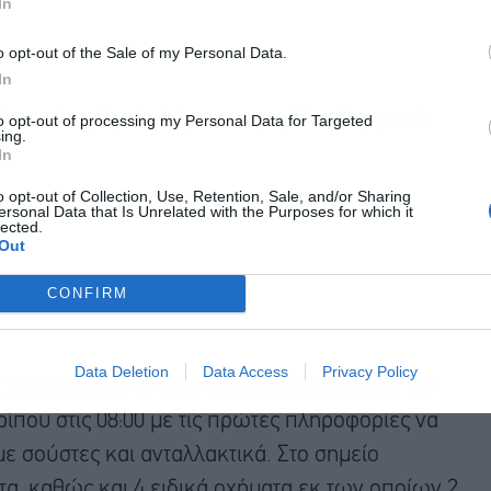
In
o opt-out of the Sale of my Personal Data.
In
ολη από τις Αρχές λόγω του μεγάλου θερμικού
to opt-out of processing my Personal Data for Targeted
ing.
In
o opt-out of Collection, Use, Retention, Sale, and/or Sharing
ersonal Data that Is Unrelated with the Purposes for which it
lected.
Out
CONFIRM
Data Deletion
Data Access
Privacy Policy
 που επιχειρούν στην φωτιά. Σύμφωνα με την
που στις 08:00 με τις πρώτες πληροφορίες να
με σούστες και ανταλλακτικά. Στο σημείο
τα, καθώς και 4 ειδικά οχήματα εκ των οποίων 2