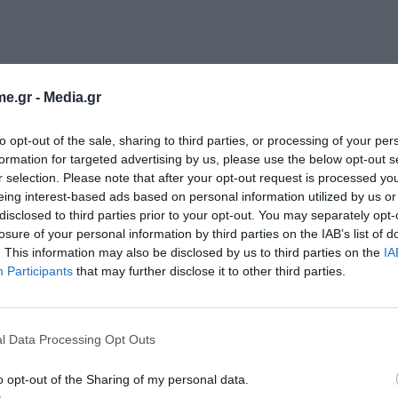
e.gr -
Media.gr
to opt-out of the sale, sharing to third parties, or processing of your per
formation for targeted advertising by us, please use the below opt-out s
στάσεις της επιχείρησης βρισκόταν φορτηγό με
r selection. Please note that after your opt-out request is processed y
ι καταστραφεί ολοσχερώς, και πυκνοί μαύροι
eing interest-based ads based on personal information utilized by us or
disclosed to third parties prior to your opt-out. You may separately opt-
ιοχή, δημιουργώντας αποπνικτική ατμόσφαιρα.
losure of your personal information by third parties on the IAB’s list of
. This information may also be disclosed by us to third parties on the
IA
Participants
that may further disclose it to other third parties.
l Data Processing Opt Outs
o opt-out of the Sharing of my personal data.