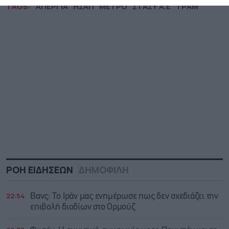
TAGS:
ΑΠΕΡΓΙΑ
ΗΣΑΠ
ΜΕΤΡΟ
ΣΤΑΣΥ Α.Ε
ΤΡΑΜ
ΡΟΗ ΕΙΔΗΣΕΩΝ
ΔΗΜΟΦΙΛΗ
22:54
Βανς: Το Ιράν μας ενημέρωσε πως δεν σχεδιάζει την
επιβολή διοδίων στο Ορμούζ