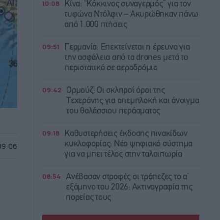
10:08
Κίνα: “Κόκκινος συναγερμός” για τον
τυφώνα Ντόλφιν – Ακυρώθηκαν πάνω
από 1.000 πτήσεις
09:51
Γερμανία: Επεκτείνεται η έρευνα για
την ασφάλεια από τα drones μετά το
περιστατικό σε αεροδρόμιο
09:42
Ορμούζ: Οι σκληροί όροι της
Τεχεράνης για απεμπλοκή και άνοιγμα
του θαλάσσιου περάσματος
09:18
Καθυστερήσεις έκδοσης πινακίδων
κυκλοφορίας: Νέο ψηφιακό σύστημα
 09:06
για να μπει τέλος στην ταλαιπωρία
08:54
Ανέβασαν στροφές οι τράπεζες το α’
εξάμηνο του 2026: Ακτινογραφία της
πορείας τους