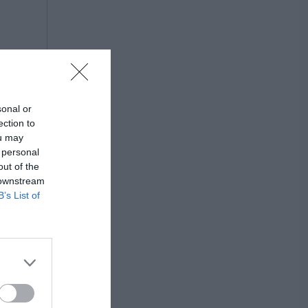
sonal or
ection to
ou may
 personal
out of the
 downstream
B’s List of