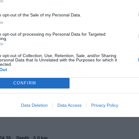
In
o opt-out of the Sale of my Personal Data.
In
ώρες από τον ισχυρό σεισμό 5,4 βαθμών της
χιλιόμετρα νότια-νοτιοδυτικά της πόλης του Άθου,
to opt-out of processing my Personal Data for Targeted
ing.
αλονίκης και της Χαλκιδικής.
In
o opt-out of Collection, Use, Retention, Sale, and/or Sharing
ersonal Data that Is Unrelated with the Purposes for which it
lected.
Out
CONFIRM
Data Deletion
Data Access
Privacy Policy