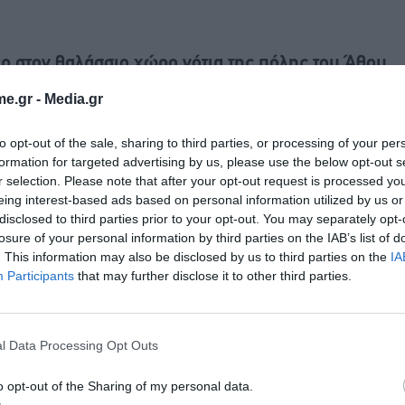
ρ στον θαλάσσιο χώρο νότια της πόλης του Άθου
e.gr -
Media.gr
to opt-out of the sale, sharing to third parties, or processing of your per
formation for targeted advertising by us, please use the below opt-out s
r selection. Please note that after your opt-out request is processed y
eing interest-based ads based on personal information utilized by us or
disclosed to third parties prior to your opt-out. You may separately opt-
losure of your personal information by third parties on the IAB’s list of
. This information may also be disclosed by us to third parties on the
IA
Participants
that may further disclose it to other third parties.
 στην Χαλκιδική,καθώς σημειώθηκε σεισμός 4,1
l Data Processing Opt Outs
στον θαλάσσιο χώρο 22 χιλιόμετρα νότια της
o opt-out of the Sharing of my personal data.
εωδυναμικό Ινστιτούτο του Εθνικού