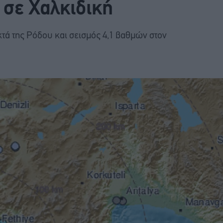
 σε Χαλκιδική
τά της Ρόδου και σεισμός 4,1 βαθμών στον