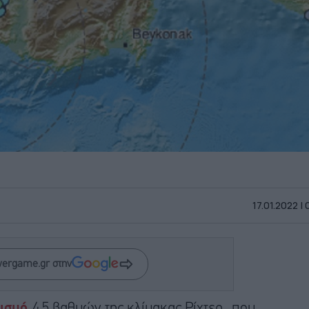
17.01.2022 |
wergame.gr στην
ισμό
4,5 βαθμών της κλίμακας Ρίχτερ, που