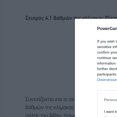
Σεισμός 4,1 βαθμών της κλίμακας Ρίχτε
PowerGam
If you wish 
sensitive in
confirm you
continue se
information 
further disc
participants
Downstream 
Συνεχίζονται και οι σεισμικές δονήσεις
Persona
βαθμών της κλίμακας Ρίχτερ, στις 00:32 
I want t
πόλης του Άθου, όπως ανακοίνωσε το Γ