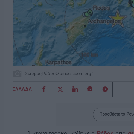
Σεισμός Ρόδος©.emsc-csem.org/
ΕΛΛΑΔΑ
Προσθέστε το Po
Έντονα ταρακουνήθηκε η
Ρόδος
από
σε