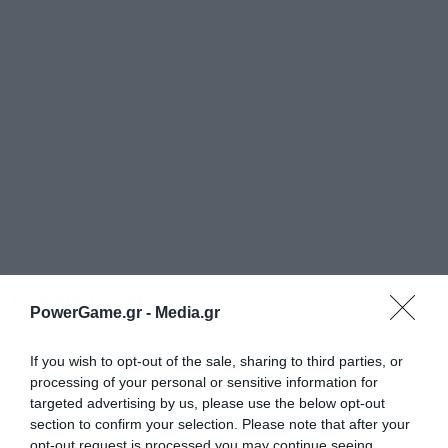
ΡΟΗ ΕΙΔΗΣΕΩΝ
ΔΗΜΟΦΙΛΗ
PowerGame.gr -
Media.gr
20:53
Λευκός Οίκος: Μπλόκο Εφετείου για την αίθουσα
If you wish to opt-out of the sale, sharing to third parties, or
χορού αξίας 400 εκατ. του Τράμπ
processing of your personal or sensitive information for
targeted advertising by us, please use the below opt-out
20:28
ΔΕΗ: Εξαγοράζει έργα ΑΠΕ 2 GW σε Πολωνία και
section to confirm your selection. Please note that after your
Ουγγαρία
opt-out request is processed you may continue seeing