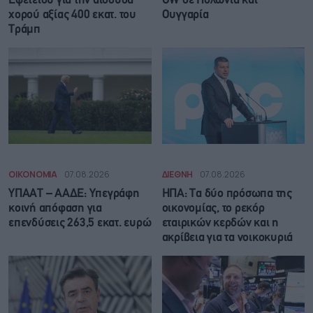
Εφετείου για την αίθουσα
GW σε Πολωνία και
χορού αξίας 400 εκατ. του
Ουγγαρία
Τράμπ
ΟΙΚΟΝΟΜΙΑ
07.08.2026
ΔΙΕΘΝΗ
07.08.2026
ΥΠΑΑΤ – ΑΑΔΕ: Υπεγράφη
ΗΠΑ: Τα δύο πρόσωπα της
κοινή απόφαση για
οικονομίας, το ρεκόρ
επενδύσεις 263,5 εκατ. ευρώ
εταιρικών κερδών και η
ακρίβεια για τα νοικοκυριά