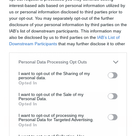
interest-based ads based on personal information utilized by
20:26
ΥΠΑΑΤ – ΑΑΔΕ: Υπεγράφη κοινή απόφαση για
us or personal information disclosed to third parties prior to
επενδύσεις 263,5 εκατ. ευρώ
your opt-out. You may separately opt-out of the further
disclosure of your personal information by third parties on the
20:24
IAB’s list of downstream participants. This information may
ΗΠΑ: Τα δύο πρόσωπα της οικονομίας, το ρεκόρ
also be disclosed by us to third parties on the
IAB’s List of
εταιρικών κερδών και η ακρίβεια για τα νοικοκυριά
Downstream Participants
that may further disclose it to other
third parties.
20:11
Εγγραφή στο
ΑΑΔΕ: Άνοιξε εκ νέου το σύστημα ΕΑΕ 2025 για
διορθώσεις μετά από την τελευταία πληρωμή
newsletter
Personal Data Processing Opt Outs
20:07
Ανοιχτή αντιπαράθεση Μελόνι – Σάντσεθ για τη
I want to opt-out of the Sharing of my
personal data.
Σένγκεν: “Η Ιταλία δεν δέχεται τελεσίγραφα για τα
Opted In
σύνορά της”
I want to opt-out of the Sale of my
19:57
Personal Data.
Δεν μπορούσαν να κάνουν login στα laptop – Η
Αποδέχομαι τους
όρους χρήσης
*
Opted In
απίστευτα απλή λύση του IT
και την πολιτική απορρήτου
I want to opt-out of processing my
Personal Data for Targeted Advertising.
ΟΛΕΣ ΟΙ ΕΙΔΗΣΕΙΣ
Εγγραφή
Opted In