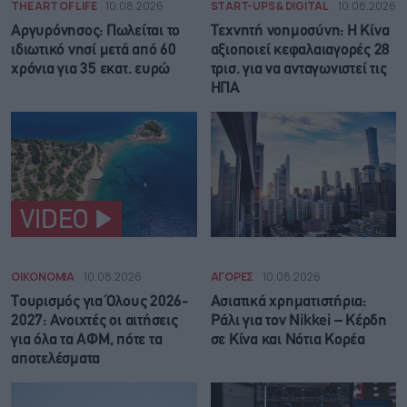
THE ART OF LIFE
10.08.2026
START-UPS & DIGITAL
10.08.2026
Αργυρόνησος: Πωλείται το
Τεχνητή νοημοσύνη: Η Κίνα
ιδιωτικό νησί μετά από 60
αξιοποιεί κεφαλαιαγορές 28
χρόνια για 35 εκατ. ευρώ
τρισ. για να ανταγωνιστεί τις
ΗΠΑ
VIDEO
ΟΙΚΟΝΟΜΙΑ
10.08.2026
ΑΓΟΡΕΣ
10.08.2026
Τουρισμός για Όλους 2026-
Ασιατικά χρηματιστήρια:
2027: Ανοιχτές οι αιτήσεις
Ράλι για τον Nikkei – Κέρδη
για όλα τα ΑΦΜ, πότε τα
σε Κίνα και Νότια Κορέα
αποτελέσματα