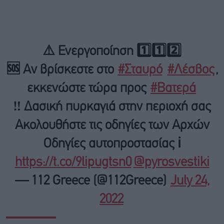
⚠️ Ενεργοποίηση 1️⃣1️⃣2️⃣
🆘 Αν βρίσκεστε στο
#Σταυρό
#Λέσβος
,
εκκενώστε τώρα προς
#Βατερά
‼️ Δασική πυρκαγιά στην περιοχή σας
Ακολουθήστε τις οδηγίες των Αρχών
Οδηγίες αυτοπροστασίας ℹ️
https://t.co/9lipugtsn0
@pyrosvestiki
— 112 Greece (@112Greece)
July 24,
2022