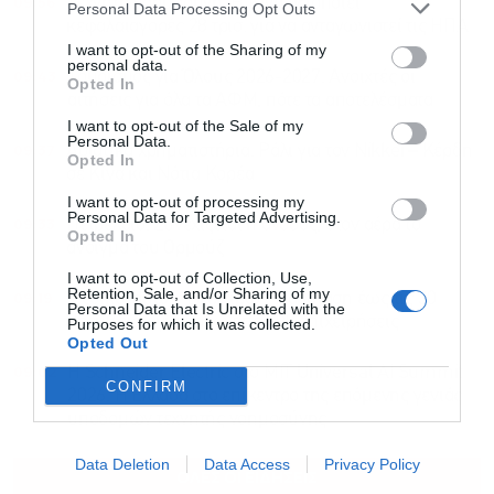
09:56
Τεχνητή νοημοσύνη: Η Κίνα αξιοποιεί
Personal Data Processing Opt Outs
κεφαλαιαγορές 28 τρισ. για να ανταγωνιστεί τις ΗΠΑ
I want to opt-out of the Sharing of my
personal data.
09:43
Τουρισμός για Όλους 2026-2027: Ανοιχτές οι
Opted In
αιτήσεις για όλα τα ΑΦΜ, πότε τα αποτελέσματα
I want to opt-out of the Sale of my
Personal Data.
09:37
Ασιατικά χρηματιστήρια: Ράλι για τον Nikkei – Κέρδη
Opted In
σε Κίνα και Νότια Κορέα
I want to opt-out of processing my
Personal Data for Targeted Advertising.
09:33
Πετρέλαιο: Συνεχίζεται η άνοδος, στον αέρα το
Opted In
άνοιγμα του Ορμούζ
I want to opt-out of Collection, Use,
Retention, Sale, and/or Sharing of my
09:19
“Εξοικονομώ – Επιχειρώ”: Παράταση έως τις 30
Personal Data that Is Unrelated with the
Νοεμβρίου για πάνω από 400 επιχειρήσεις
Purposes for which it was collected.
Opted Out
09:02
Η Schneider Electric στο MIT Universal AI Summit
CONFIRM
2026: Η Ελλάδα στο επίκεντρο της επόμενης γενιάς
υποδομών τεχνητής νοημοσύνης
Data Deletion
Data Access
Privacy Policy
ΟΛΕΣ ΟΙ ΕΙΔΗΣΕΙΣ