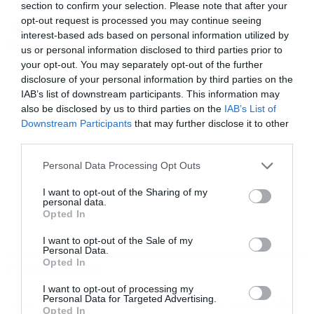
section to confirm your selection. Please note that after your
opt-out request is processed you may continue seeing
TAGS:
ΕΝΩΣΗ ΚΑΤΑΝΑΛΩΤΩΝ
interest-based ads based on personal information utilized by
ΕΠΙΤΡΟΠΗ ΑΝΤΑΓΩΝΙΣΜΟΥ
ΗΜΕΡΙΔΑ
us or personal information disclosed to third parties prior to
your opt-out. You may separately opt-out of the further
disclosure of your personal information by third parties on the
IAB’s list of downstream participants. This information may
also be disclosed by us to third parties on the
IAB’s List of
Downstream Participants
that may further disclose it to other
third parties.
Personal Data Processing Opt Outs
I want to opt-out of the Sharing of my
personal data.
Opted In
I want to opt-out of the Sale of my
Personal Data.
Opted In
ΡΟΗ ΕΙΔΗΣΕΩΝ
ΔΗΜΟΦΙΛΗ
I want to opt-out of processing my
Personal Data for Targeted Advertising.
23:27
Ιταλία: Βαριά πρόστιμα εκατομμυρίων σε Lime, Bird
Opted In