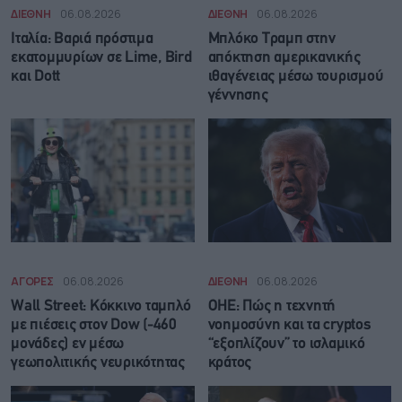
ΔΙΕΘΝΗ
06.08.2026
ΔΙΕΘΝΗ
06.08.2026
Ιταλία: Βαριά πρόστιμα
Μπλόκο Τραμπ στην
εκατομμυρίων σε Lime, Bird
απόκτηση αμερικανικής
και Dott
ιθαγένειας μέσω τουρισμού
γέννησης
ΑΓΟΡΕΣ
06.08.2026
ΔΙΕΘΝΗ
06.08.2026
Wall Street: Κόκκινο ταμπλό
ΟΗΕ: Πώς η τεχνητή
με πιέσεις στον Dow (-460
νοημοσύνη και τα cryptos
μονάδες) εν μέσω
“εξοπλίζουν” το ισλαμικό
γεωπολιτικής νευρικότητας
κράτος