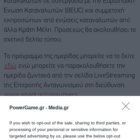
καταναλωτών σε συνεργασία με την Ευρωπαϊκή
Ένωση Καταναλωτών (BEUC) και συμμετοχή
εκπροσώπων από ενώσεις καταναλωτών από
άλλα Κράτη Μέλη. Προσεχώς θα ακολουθήσει το
σχετικό δελτίο τύπου.
Το πρόγραμμα της ημερίδας μπορείτε να το δείτε
εδώ
ενώ μπορείτε να παρακολουθήσετε την
ημερίδα ζωντανά από την σελίδα LiveStreaming
της Επιτροπής Ανταγωνισμού στη διεύθυνση:
www.epant.gr/consumers.
PowerGame.gr -
Media.gr
Ακολουθήστε το Powergame.gr στο
Google
If you wish to opt-out of the sale, sharing to third parties, or
για άμεση και έγκυρη οικονομική
News
processing of your personal or sensitive information for
ενημέρωση!
targeted advertising by us, please use the below opt-out