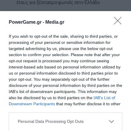
έτους για ξέσπασμα φωτιάς στην Ελλάδα
15:26
ΟΤΕ: 18η συνεχόμενη χρονιά στη διεθνή σειρά
PowerGame.gr -
Media.gr
δεικτών FTSE4Good
15:14
Παπασταύρου για πυρκαγιές: Άμεσα έργα
If you wish to opt-out of the sale, sharing to third parties, or
αποκατάστασης, αναδάσωση και ενίσχυση της
processing of your personal or sensitive information for
πρόληψης
targeted advertising by us, please use the below opt-out
section to confirm your selection. Please note that after your
opt-out request is processed you may continue seeing
15:03
Η Casio έφτιαξε ρολόι που διορθώνει μόνο του την
interest-based ads based on personal information utilized by
ώρα μετά από χτύπημα
us or personal information disclosed to third parties prior to
your opt-out. You may separately opt-out of the further
15:02
Παιδικοί σταθμοί ΕΣΠΑ 2026 – 2027: Πότε θα
disclosure of your personal information by third parties on the
ανακοινωθούν τα αποτελέσματα
IAB’s list of downstream participants. This information may
also be disclosed by us to third parties on the
IAB’s List of
ΟΛΕΣ ΟΙ ΕΙΔΗΣΕΙΣ
Downstream Participants
that may further disclose it to other
third parties.
Personal Data Processing Opt Outs