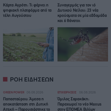
Κάρτα Αγρότη: Τι φέρνει η
Συναγερμός για τον ιό
ψηφιακή πλατφόρμα από τα
Δυτικού Νείλου: 23 νέα
τέλη Αυγούστου
κρούσματα σε μία εβδομάδα
και 6 θάνατοι
ΡΟΗ ΕΙΔΗΣΕΩΝ
GREEN POWER
06.08.2026
ΕΠΙΧΕΙΡΗΣΕΙΣ
06.08.2026
Παπασταύρου: Άμεσα η
Όμιλος Σαρακάκη:
αποκατάσταση στη Δυτική
Παραχωρεί το νέο Maxus
Αττική – Παρουσιάστηκε το
στην ΕΠΟΜΕΑ Βιλίων