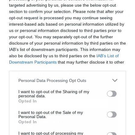
targeted advertising by us, please use the below opt-out
εξουδετέρωσης XBB.1·5. Αυτή η μετάλλαξη
section to confirm your selection. Please note that after your
αντιστάθμισε αποτελεσματικά την ευαισθησία του
opt-out request is processed you may continue seeing
BA.2.86 σε αυτή την ομάδα αντισωμάτων. Μαζί,
interest-based ads based on personal information utilized by
us or personal information disclosed to third parties prior to
αυτά τα ευρήματα υποδηλώνουν ότι το L455S
your opt-out. You may separately opt-out of the further
ενίσχυσε σημαντικά την αντίσταση του JN.1 στη
disclosure of your personal information by third parties on the
IAB’s list of downstream participants. This information may
χυμική ανοσία μέσω της αντιστάθμισης της
also be disclosed by us to third parties on the
IAB’s List of
αδυναμίας του BA.2.86 στα αντισώματα
Downstream Participants
that may further disclose it to other
third parties.
Εγγραφή στο
κατηγορίας 1.
newsletter
Personal Data Processing Opt Outs
I want to opt-out of the Sharing of my
personal data.
Opted In
I want to opt-out of the Sale of my
Personal Data.
Αποδέχομαι τους
όρους χρήσης
*
Opted In
και την πολιτική απορρήτου
I want to opt-out of processing my