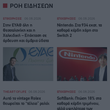
ΡΟΗ ΕΙΔΗΣΕΩΝ
ΕΠΙΧΕΙΡΗΣΕΙΣ
06.08.2026
ΕΠΙΧΕΙΡΗΣΕΙΣ
06.08.2026
Στην ΕΥΑΘ όλη η
Nintendo: Στα 934 εκατ. τα
Θεσσαλονίκη και η
καθαρά κέρδη χάρη στο
Χαλκιδική – Επέκταση σε
Switch 2
άρδευση και όμβρια ύδατα
THE ART OF LIFE
06.08.2026
ΕΠΙΧΕΙΡΗΣΕΙΣ
06.08.2026
Αυτό το vintage Rolex
SoftBank: Πτώση 18% στα
θεωρείται το “τέλειο” ρολόι
καθαρά κέρδη τριμήνου,
αλλά υψηλότερα των