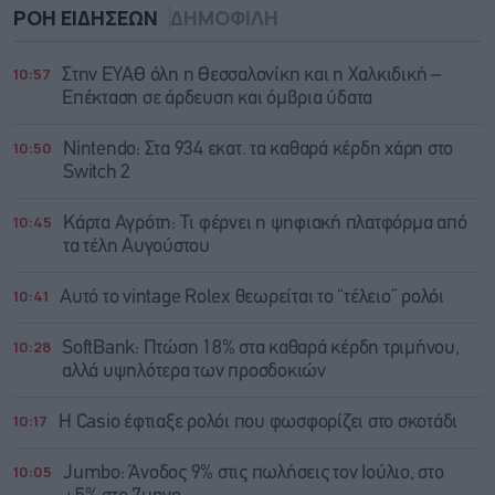
ΡΟΗ ΕΙΔΗΣΕΩΝ
ΔΗΜΟΦΙΛΗ
10:57
Στην ΕΥΑΘ όλη η Θεσσαλονίκη και η Χαλκιδική –
Επέκταση σε άρδευση και όμβρια ύδατα
10:50
Nintendo: Στα 934 εκατ. τα καθαρά κέρδη χάρη στο
Switch 2
10:45
Κάρτα Αγρότη: Τι φέρνει η ψηφιακή πλατφόρμα από
τα τέλη Αυγούστου
10:41
Αυτό το vintage Rolex θεωρείται το “τέλειο” ρολόι
10:28
SoftBank: Πτώση 18% στα καθαρά κέρδη τριμήνου,
αλλά υψηλότερα των προσδοκιών
10:17
Η Casio έφτιαξε ρολόι που φωσφορίζει στο σκοτάδι
10:05
Jumbo: Άνοδος 9% στις πωλήσεις τον Ιούλιο, στο