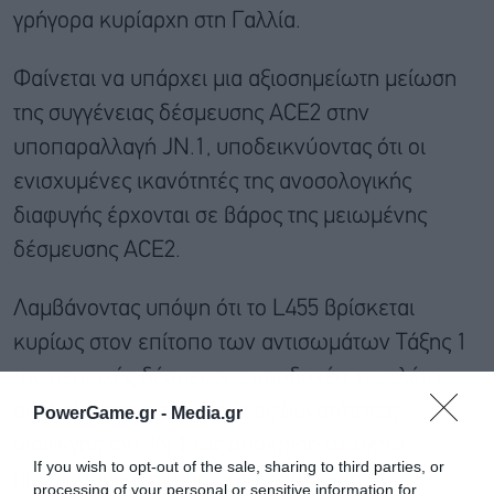
γρήγορα κυρίαρχη στη Γαλλία.
Φαίνεται να υπάρχει μια αξιοσημείωτη μείωση
της συγγένειας δέσμευσης ACE2 στην
υποπαραλλαγή JN.1, υποδεικνύοντας ότι οι
ενισχυμένες ικανότητές της ανοσολογικής
διαφυγής έρχονται σε βάρος της μειωμένης
δέσμευσης ACE2.
Λαμβάνοντας υπόψη ότι το L455 βρίσκεται
κυρίως στον επίτοπο των αντισωμάτων Τάξης 1
της περιοχής δέσμευσης υποδοχέα, η μελέτη
αυτή εξέτασε περαιτέρω τις δυνατότητες
PowerGame.gr -
Media.gr
διαφυγής του JN.1 ως απόκριση σε οκτώ
If you wish to opt-out of the sale, sharing to third parties, or
μονοκλωνικά αντισώματα κατηγορίας 1
processing of your personal or sensitive information for