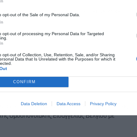
In
ημητρακόπουλος, αναφέρει σε σχετική δήλωση:
o opt-out of the Sale of my Personal Data.
In
to opt-out of processing my Personal Data for Targeted
ing.
In
o opt-out of Collection, Use, Retention, Sale, and/or Sharing
ersonal Data that Is Unrelated with the Purposes for which it
lected.
Out
CONFIRM
Data Deletion
Data Access
Privacy Policy
υπες κατ οίκον έρευνες στην οικία της κας. Εύας
 της Ομοσπονδιακής Εισαγγελίας Βελγίου με