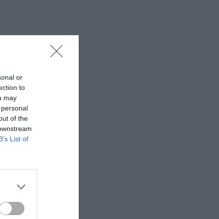
sonal or
ection to
ou may
 personal
out of the
 downstream
B’s List of