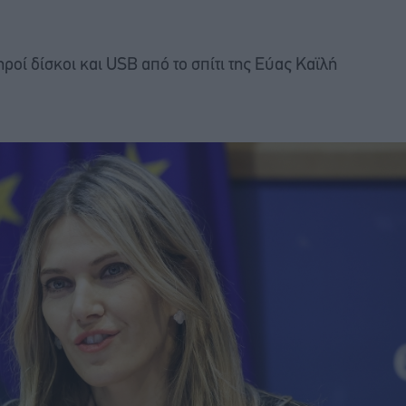
οί δίσκοι και USB από το σπίτι της Εύας Καϊλή