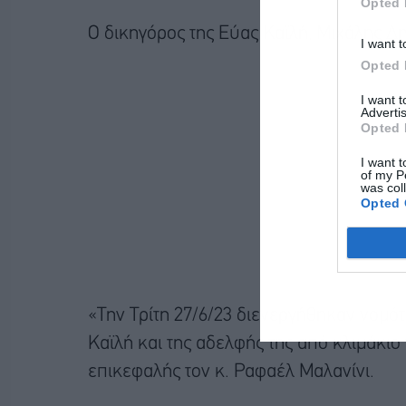
Opted 
Ο δικηγόρος της Εύας Καϊλή, Μιχάλης Δ
I want t
Opted 
I want 
Advertis
Opted 
I want t
of my P
was col
Opted 
«Την Τρίτη 27/6/23 διενεργήθηκαν νομότ
Καϊλή και της αδελφής της από κλιμάκιο
επικεφαλής τον κ. Ραφαέλ Μαλανίνι.