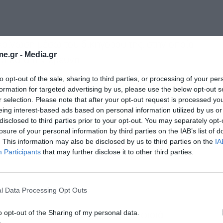
ίνωση μέσω του δικηγόρου της, στην οποία
e.gr -
Media.gr
γο κατά την έρευνα.
to opt-out of the sale, sharing to third parties, or processing of your per
formation for targeted advertising by us, please use the below opt-out s
r selection. Please note that after your opt-out request is processed y
eing interest-based ads based on personal information utilized by us or
disclosed to third parties prior to your opt-out. You may separately opt-
losure of your personal information by third parties on the IAB’s list of
. This information may also be disclosed by us to third parties on the
IA
Participants
that may further disclose it to other third parties.
l Data Processing Opt Outs
o opt-out of the Sharing of my personal data.
αδελφής της Μανταλένας, στην Κηφισιά.