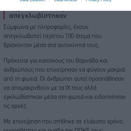
Περίπου 100 άτομα
απεγκλωβίστηκαν
Σύμφωνα με πληροφορίες, έχουν
απεγκλωβιστεί περίπου 100 άτομα που
βρίσκονταν μέσα στα αυτοκίνητά τους.
Πρόκειται για κατοίκους του Βαρνάβα και
ανθρώπους που επιχείρησαν να φύγουν μακριά
από τη φωτιά. Οι άνθρωποι αυτοί προσπάθησαν
να απομακρνθούν με τα ΙΧ τους αλλά
εγκλωβίστηκαν μέσα στη φωτιά και ειδοποίησαν
τις αρχές.
Με επιχείρηση που στήθηκε σε ελάχιστο χρόνο,
πυροσβέστες και ομάδα της ΟΠΚΕ τους