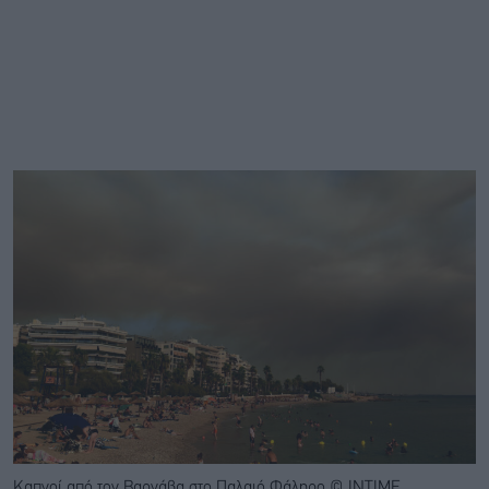
Καπνοί από τον Βαρνάβα στο Παλαιό Φάληρο © ΙΝΤΙΜΕ