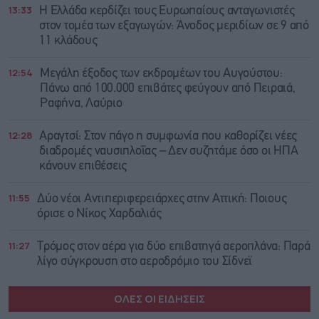
13:33
Η Ελλάδα κερδίζει τους Ευρωπαίους ανταγωνιστές
στον τομέα των εξαγωγών: Άνοδος μεριδίων σε 9 από
11 κλάδους
12:54
Μεγάλη έξοδος των εκδρομέων του Αυγούστου:
Πάνω από 100.000 επιβάτες φεύγουν από Πειραιά,
Ραφήνα, Λαύριο
12:28
Αραγτσί: Στον πάγο η συμφωνία που καθορίζει νέες
διαδρομές ναυσιπλοΐας – Δεν συζητάμε όσο οι ΗΠΑ
κάνουν επιθέσεις
11:55
Δύο νέοι Αντιπεριφερειάρχες στην Αττική: Ποιους
όρισε ο Νίκος Χαρδαλιάς
11:27
Τρόμος στον αέρα για δύο επιβατηγά αεροπλάνα: Παρά
λίγο σύγκρουση στο αεροδρόμιο του Σίδνεϊ
ΟΛΕΣ ΟΙ ΕΙΔΗΣΕΙΣ