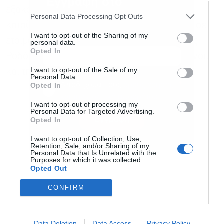
Εγγραφή στο
εξακολουθεί να καίει έφτασε μήνυμα στους
newsletter
Personal Data Processing Opt Outs
κατοίκους των κοντινών περιοχών να είναι σε
I want to opt-out of the Sharing of my
ετοιμότητα. Πρόκειται για τους κατοίκους της
personal data.
Opted In
Ροδόπολης, του Διονύσου, του Αγίου Στεφάνου
I want to opt-out of the Sale of my
και της Σταμάτας.
Personal Data.
Αποδέχομαι τους
όρους χρήσης
*
Opted In
και την πολιτική απορρήτου
I want to opt-out of processing my
Personal Data for Targeted Advertising.
Εγγραφή
Opted In
I want to opt-out of Collection, Use,
Retention, Sale, and/or Sharing of my
Personal Data that Is Unrelated with the
Purposes for which it was collected.
Opted Out
CONFIRM
Data Deletion
Data Access
Privacy Policy