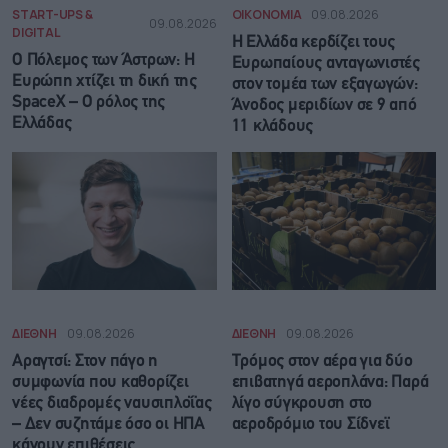
START-UPS &
ΟΙΚΟΝΟΜΙΑ
09.08.2026
09.08.2026
DIGITAL
Η Ελλάδα κερδίζει τους
Ο Πόλεμος των Άστρων: Η
Ευρωπαίους ανταγωνιστές
Ευρώπη χτίζει τη δική της
στον τομέα των εξαγωγών:
SpaceX – Ο ρόλος της
Άνοδος μεριδίων σε 9 από
Ελλάδας
11 κλάδους
ΔΙΕΘΝΗ
09.08.2026
ΔΙΕΘΝΗ
09.08.2026
Αραγτσί: Στον πάγο η
Τρόμος στον αέρα για δύο
συμφωνία που καθορίζει
επιβατηγά αεροπλάνα: Παρά
νέες διαδρομές ναυσιπλοΐας
λίγο σύγκρουση στο
– Δεν συζητάμε όσο οι ΗΠΑ
αεροδρόμιο του Σίδνεϊ
κάνουν επιθέσεις