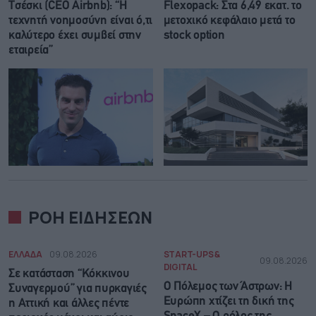
Τσέσκι (CEO Airbnb): “Η
Flexopack: Στα 6,49 εκατ. το
τεχνητή νοημοσύνη είναι ό,τι
μετοχικό κεφάλαιο μετά το
καλύτερο έχει συμβεί στην
stock option
εταιρεία”
ΡΟΗ ΕΙΔΗΣΕΩΝ
ΕΛΛΑΔΑ
09.08.2026
START-UPS &
09.08.2026
DIGITAL
Σε κατάσταση “Κόκκινου
Ο Πόλεμος των Άστρων: Η
Συναγερμού” για πυρκαγιές
Ευρώπη χτίζει τη δική της
η Αττική και άλλες πέντε