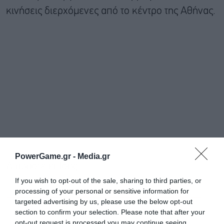
κινήσεις διερχόμενες από το κέντρο της Αθήνας.
PowerGame.gr -
Media.gr
Διαβάστε επίσης
If you wish to opt-out of the sale, sharing to third parties, or
processing of your personal or sensitive information for
Lamda Development: Στα 113 μέτρα ύψος το
targeted advertising by us, please use the below opt-out
Riviera Tower
section to confirm your selection. Please note that after your
opt-out request is processed you may continue seeing