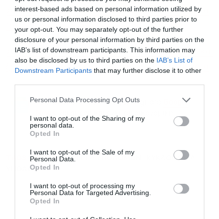
interest-based ads based on personal information utilized by
Αθανασίου (Lamda): Σε δύο χρόνια από σήμερα
us or personal information disclosed to third parties prior to
το Ελληνικό θα έχει ζωή
your opt-out. You may separately opt-out of the further
disclosure of your personal information by third parties on the
IAB’s list of downstream participants. This information may
Αθηναϊκή Ριβιέρα: Ξεκινούν από 8.000€ / τ.μ. και
also be disclosed by us to third parties on the
IAB’s List of
ξεπερνούν τις 25.000€ /τ.μ. τα πολυτελή ακίνητα
Downstream Participants
that may further disclose it to other
third parties.
Personal Data Processing Opt Outs
Ακολουθήστε το Powergame.gr στο
Google
για άμεση και έγκυρη οικονομική
News
I want to opt-out of the Sharing of my
ενημέρωση!
personal data.
Opted In
I want to opt-out of the Sale of my
TAGS:
ΕΛΛΗΝΙΚΟ
ΕΡΓΑ ΥΠΟΔΟΜΩΝ
ΚΥΚΛΟΦΟΡΙΑ
Personal Data.
Opted In
ΥΠΟΔΟΜΕΣ
I want to opt-out of processing my
Personal Data for Targeted Advertising.
Opted In