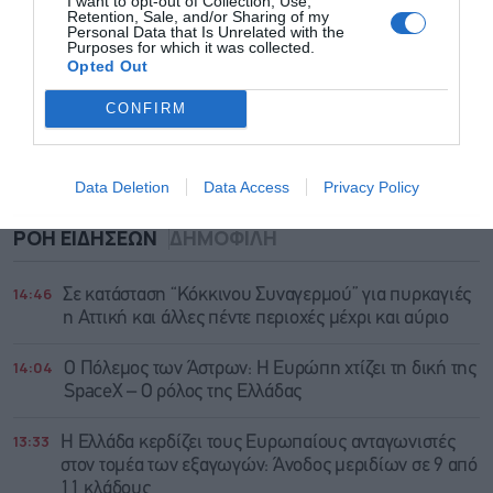
I want to opt-out of Collection, Use,
Retention, Sale, and/or Sharing of my
Personal Data that Is Unrelated with the
Purposes for which it was collected.
Opted Out
CONFIRM
Data Deletion
Data Access
Privacy Policy
ΡΟΗ ΕΙΔΗΣΕΩΝ
ΔΗΜΟΦΙΛΗ
14:46
Σε κατάσταση “Κόκκινου Συναγερμού” για πυρκαγιές
η Αττική και άλλες πέντε περιοχές μέχρι και αύριο
14:04
Ο Πόλεμος των Άστρων: Η Ευρώπη χτίζει τη δική της
SpaceX – Ο ρόλος της Ελλάδας
13:33
Η Ελλάδα κερδίζει τους Ευρωπαίους ανταγωνιστές
στον τομέα των εξαγωγών: Άνοδος μεριδίων σε 9 από
11 κλάδους