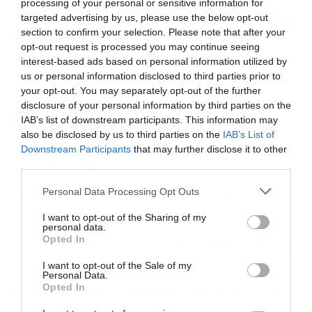
processing of your personal or sensitive information for
targeted advertising by us, please use the below opt-out
section to confirm your selection. Please note that after your
ΡΟΗ ΕΙΔΗΣΕΩΝ
ΔΗΜΟΦΙΛΗ
opt-out request is processed you may continue seeing
interest-based ads based on personal information utilized by
10:28
SoftBank: Πτώση 18% στα καθαρά κέρδη τριμήνου,
us or personal information disclosed to third parties prior to
αλλά υψηλότερα των προσδοκιών
your opt-out. You may separately opt-out of the further
disclosure of your personal information by third parties on the
10:17
IAB’s list of downstream participants. This information may
Η Casio έφτιαξε ρολόι που φωσφορίζει στο σκοτάδι
also be disclosed by us to third parties on the
IAB’s List of
Downstream Participants
that may further disclose it to other
10:05
Jumbo: Άνοδος 9% στις πωλήσεις τον Ιούλιο, στο
third parties.
+5% στο 7μηνο
Personal Data Processing Opt Outs
10:00
Ασία: Sell off στις τεχνολογικές μετοχές – Βουτιά 10%
για τη SK Hynix
I want to opt-out of the Sharing of my
personal data.
Opted In
09:56
Τουρισμός για όλους 2026: Ποια ΑΦΜ κάνουν αίτηση
σήμερα, πότε τα αποτελέσματα
I want to opt-out of the Sale of my
Personal Data.
Opted In
09:56
Φυσικό αέριο: Ιστορικά χαμηλά τα αποθέματα στην
Ευρώπη ενόψει του χειμώνα