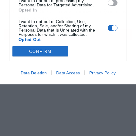
I want to opt-out of processing my
Personal Data for Targeted Advertising.
Opted In
09:51
Γερμανία: Οι βιομηχανικές παραγγελίες ξεπέρασαν
τις προσδοκίες τον Ιούνιο
I want to opt-out of Collection, Use,
Retention, Sale, and/or Sharing of my
Personal Data that Is Unrelated with the
ΟΛΕΣ ΟΙ ΕΙΔΗΣΕΙΣ
Purposes for which it was collected.
Opted Out
CONFIRM
Data Deletion
Data Access
Privacy Policy