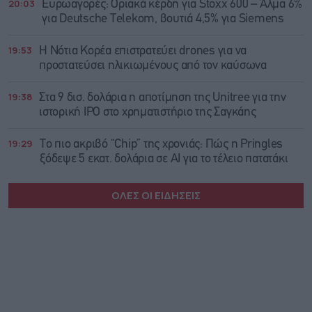
20:03
Ευρωαγορές: Οριακά κέρδη για Stoxx 600 – Άλμα 6%
για Deutsche Telekom, βουτιά 4,5% για Siemens
19:53
Η Νότια Κορέα επιστρατεύει drones για να
προστατεύσει ηλικιωμένους από τον καύσωνα
19:38
Στα 9 δισ. δολάρια η αποτίμηση της Unitree για την
ιστορική IPO στο χρηματιστήριο της Σαγκάης
19:29
Το πιο ακριβό “Chip” της χρονιάς: Πώς η Pringles
ξόδεψε 5 εκατ. δολάρια σε AI για το τέλειο πατατάκι
ΟΛΕΣ ΟΙ ΕΙΔΗΣΕΙΣ