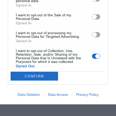
personal data.
Opted In
Το πρωτότυπο IMHS που αναπτύχθηκε στο
I want to opt-out of the Sale of my
Personal Data.
πλαίσιο αυτού του προγράμματος θα αξιολογηθεί
Αποδέχομαι τους
όρους χρήσης
*
Opted In
και την πολιτική απορρήτου
από το DEVCOM Soldier Center στο Τέταρτο
I want to opt-out of processing my
Personal Data for Targeted Advertising.
Τρίμηνο του Οικονομικού Έτους 2026, κατά τη
Εγγραφή
Opted In
διάρκεια της διαδικασίας δοκιμής και
I want to opt-out of Collection, Use,
αξιολόγησης νέων τεχνολογιών συστημάτων και
Retention, Sale, and/or Sharing of my
Personal Data that Is Unrelated with the
πρωτοτύπων Soldier Touchpoint, από
Purposes for which it was collected.
Opted Out
στρατιώτες του Στρατού των ΗΠΑ, με στόχο την
CONFIRM
αξιολόγηση της απόδοσης και τη συγκέντρωση
σχολίων χρηστών για τις επόμενες φάσεις
ανάπτυξης.
Data Deletion
Data Access
Privacy Policy