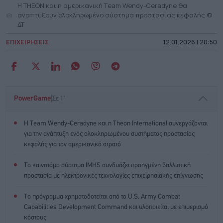
Η ΤΗΕΟΝ και η αμερικανική Τeam Wendy-Ceradyne θα
αναπτύξουν ολοκληρωμένο σύστημα προστασίας κεφαλής ©
ΔΤ
ΕΠΙΧΕΙΡΗΣΕΙΣ
12.01.2026 | 20:50
|
PowerGame
Σε 1'
Η Team Wendy-Ceradyne και η Theon International συνεργάζονται
για την ανάπτυξη ενός ολοκληρωμένου συστήματος προστασίας
κεφαλής για τον αμερικανικό στρατό
Το καινοτόμο σύστημα IMHS συνδυάζει προηγμένη βαλλιστική
προστασία με ηλεκτρονικές τεχνολογίες επιχειρησιακής επίγνωσης
Το πρόγραμμα χρηματοδοτείται από το U.S. Army Combat
Capabilities Development Command και υλοποιείται με επιμερισμό
κόστους