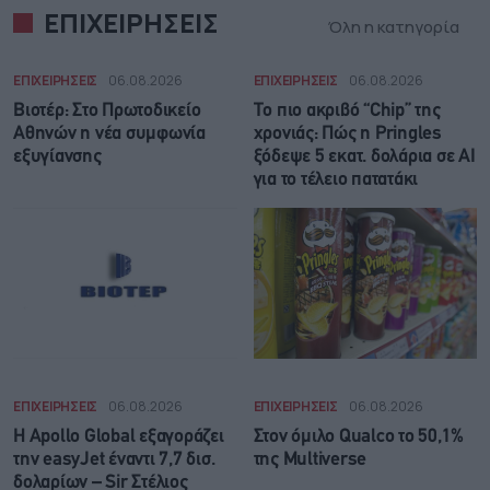
ΕΠΙΧΕΙΡΗΣΕΙΣ
Όλη η κατηγορία
ΕΠΙΧΕΙΡΗΣΕΙΣ
06.08.2026
ΕΠΙΧΕΙΡΗΣΕΙΣ
06.08.2026
Βιοτέρ: Στο Πρωτοδικείο
Το πιο ακριβό “Chip” της
Αθηνών η νέα συμφωνία
χρονιάς: Πώς η Pringles
εξυγίανσης
ξόδεψε 5 εκατ. δολάρια σε AI
για το τέλειο πατατάκι
ΕΠΙΧΕΙΡΗΣΕΙΣ
06.08.2026
ΕΠΙΧΕΙΡΗΣΕΙΣ
06.08.2026
Η Apollo Global εξαγοράζει
Στον όμιλο Qualco το 50,1%
την easyJet έναντι 7,7 δισ.
της Multiverse
δολαρίων – Sir Στέλιος