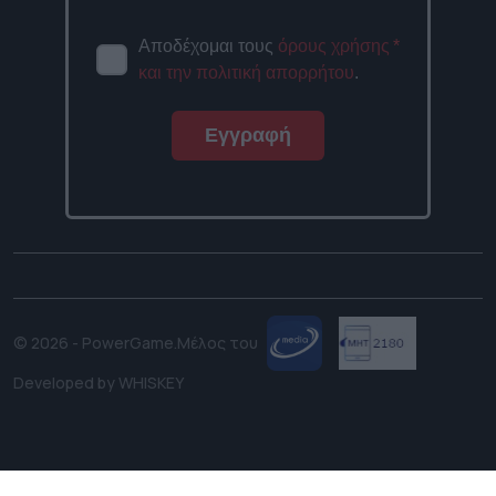
Αποδέχομαι τους
όρους χρήσης
*
και την πολιτική απορρήτου
.
Εγγραφή
© 2026 - PowerGame.
Μέλος του
Developed by
WHISKEY