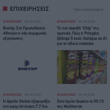
ΕΠΙΧΕΙΡΗΣΕΙΣ
Όλη η κατηγορία
ΕΠΙΧΕΙΡΗΣΕΙΣ
06.08.2026
ΕΠΙΧΕΙΡΗΣΕΙΣ
06.08.2026
Βιοτέρ: Στο Πρωτοδικείο
Το πιο ακριβό “Chip” της
Αθηνών η νέα συμφωνία
χρονιάς: Πώς η Pringles
εξυγίανσης
ξόδεψε 5 εκατ. δολάρια σε AI
για το τέλειο πατατάκι
ΕΠΙΧΕΙΡΗΣΕΙΣ
06.08.2026
ΕΠΙΧΕΙΡΗΣΕΙΣ
06.08.2026
Η Apollo Global εξαγοράζει
Στον όμιλο Qualco το 50,1%
την easyJet έναντι 7,7 δισ.
της Multiverse