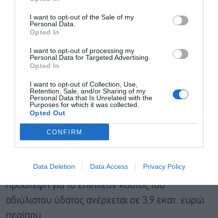
στο 6,2% από 9,1% κατά το α΄ εξάμηνο του 2020.
I want to opt-out of the Sale of my
Personal Data.
Οι Λειτουργικές Ταμιακές Ροές διαμορφώθηκαν
Opted In
σε +17,6 εκατ. ευρώ από +34,3 εκατ. ευρώ το
I want to opt-out of processing my
Personal Data for Targeted Advertising.
αντίστοιχο εξάμηνο του 2020.
Opted In
Οι Επενδυτικές Ταμιακές Ροές ήταν αρνητικές
I want to opt-out of Collection, Use,
Retention, Sale, and/or Sharing of my
Personal Data that Is Unrelated with the
στα -8.6 εκατ. ευρώ (εξαιτίας των αγορών
Purposes for which it was collected.
Opted Out
ενσωμάτων ακινητοποιήσεων ύψους -13,5 εκατ.
ευρώ και των εισπραχθέντων τόκων ύψους
CONFIRM
+3,7 εκατ. ευρώ).
Data Deletion
Data Access
Privacy Policy
Την τρέχουσα περίοδο η σχηματισθείσα
πρόβλεψη για το επιπλέον κόστος του
αδιύλιστου ύδατος ανέρχεται σε 3,9 εκατ. ευρώ
περίπου.