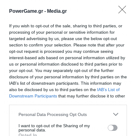
πρώτο εξάμηνο του 2020. Το EBIT margin
διαμορφώθηκε στο 11% από 12% το πρώτο
PowerGame.gr -
Media.gr
εξάμηνο του 2020.
If you wish to opt-out of the sale, sharing to third parties, or
processing of your personal or sensitive information for
Κατά το πρώτο εξάμηνο του 2021 τα κέρδη προ
targeted advertising by us, please use the below opt-out
φόρων διαμορφώθηκαν στα 23,9 εκατ. ευρώ
section to confirm your selection. Please note that after your
opt-out request is processed you may continue seeing
από 24 εκατ. ευρώ το πρώτο εξάμηνο του 2020.
interest-based ads based on personal information utilized by
us or personal information disclosed to third parties prior to
Μείωση κερδών κατά 32%
your opt-out. You may separately opt-out of the further
disclosure of your personal information by third parties on the
IAB’s list of downstream participants. This information may
Τα μετά από φόρους
κέρδη υποχώρησαν στα 9,7
also be disclosed by us to third parties on the
IAB’s List of
εκατ. ευρώ
από 14,3 εκατ. ευρώ το πρώτο
Downstream Participants
that may further disclose it to other
third parties.
εξάμηνο του 2020, παρουσιάζοντας
μείωση της
τάξης του 32%
.
Personal Data Processing Opt Outs
I want to opt-out of the Sharing of my
Το καθαρό περιθώριο κέρδους διαμορφώθηκε
personal data.
Opted In