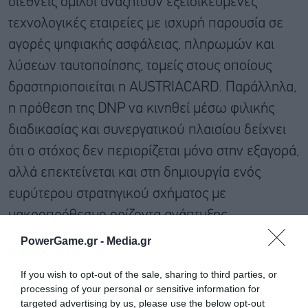
διεθνείς όμιλοι αναζητούν εξειδικευμένες
τεχνολογικές εταιρείες με ισχυρή παρουσία σε
αγορές ψηφιακής ασφάλειας, πληρωμών και
λύσεων ταυτοποίησης, τομείς στους οποίους
δραστηριοποιείται η AUSTRIACARD. Παράλληλα,
η πρόθεση της DNP να κινηθεί μέσω φιλικής
διαδικασίας και συνεργατικού πλαισίου δείχνει
ότι ο στόχος δεν περιορίζεται μόνο στην εξαγορά,
αλλά επεκτείνεται και στη δημιουργία ενός
ευρύτερου στρατηγικού σχήματος με
μακροπρόθεσμο ορίζοντα ανάπτυξης.
PowerGame.gr -
Media.gr
Διαβάστε επίσης
If you wish to opt-out of the sale, sharing to third parties, or
Austriacard: Άλμα 61% στα καθαρά κέρδη στο Α’
processing of your personal or sensitive information for
targeted advertising by us, please use the below opt-out