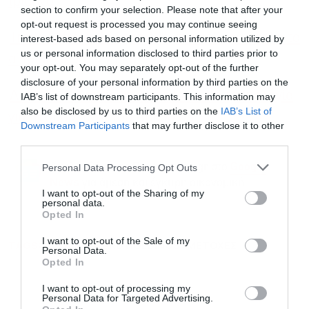
τρίμηνο
section to confirm your selection. Please note that after your
opt-out request is processed you may continue seeing
Trade Estates: Αύξηση 19% στα καθαρά κέρδη το
interest-based ads based on personal information utilized by
us or personal information disclosed to third parties prior to
α’ τρίμηνο στα 4,9 εκατ.
your opt-out. You may separately opt-out of the further
disclosure of your personal information by third parties on the
ΑΜΚ ΔΕΗ: Κατατέθηκε στη Βουλή η τροπολογία
IAB’s list of downstream participants. This information may
also be disclosed by us to third parties on the
IAB’s List of
για τη συμμετοχή του Δημοσίου
Downstream Participants
that may further disclose it to other
third parties.
Ακολουθήστε το Powergame.gr στο
Personal Data Processing Opt Outs
Google
για άμεση και έγκυρη οικονομική
News
I want to opt-out of the Sharing of my
ενημέρωση!
personal data.
Opted In
I want to opt-out of the Sale of my
TAGS:
AUSTRIACARD HOLDINGS
ΜΕΤΟΧΕΣ
Personal Data.
Opted In
I want to opt-out of processing my
Personal Data for Targeted Advertising.