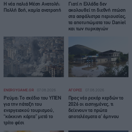
Η νέα παλιά Μέση Ανατολή:
Γιατί η Ελλάδα δεν
Πολλή βοή, καμία ανατροπή
ακολουθεί τη διεθνή πτώση
στα ασφάλιστρα περιουσίας,
τα αποτυπώματα του Daniel
και των πυρκαγιών
ENERGYGAME.GR
07.08.2026
ΑΓΟΡΕΣ
07.08.2026
Ρεύμα: Το σχέδιο του ΥΠΕΝ
Προς νέο ρεκόρ κερδών το
για την πάταξη του
2026 οι εισηγμένες, τι
ενεργειακού τουρισμού,
δείχνουν τα πρώτα
“κόκκινη κάρτα” μετά το
αποτελέσματα α’ 6μηνου
τρίτο φέσι