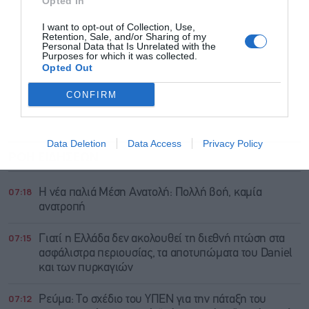
Opted In
I want to opt-out of Collection, Use,
Retention, Sale, and/or Sharing of my
Personal Data that Is Unrelated with the
Purposes for which it was collected.
Opted Out
CONFIRM
Data Deletion
Data Access
Privacy Policy
ΡΟΗ ΕΙΔΗΣΕΩΝ
ΔΗΜΟΦΙΛΗ
07:18
Η νέα παλιά Μέση Ανατολή: Πολλή βοή, καμία
ανατροπή
07:15
Γιατί η Ελλάδα δεν ακολουθεί τη διεθνή πτώση στα
ασφάλιστρα περιουσίας, τα αποτυπώματα του Daniel
και των πυρκαγιών
07:12
Ρεύμα: Το σχέδιο του ΥΠΕΝ για την πάταξη του