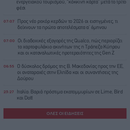
ενεργειακού τουρισμού, “κόκκινη κάρτα” μετά το τρίτο
φέσι
07:07
Προς νέο ρεκόρ κερδών το 2026 οι εισηγμένες, τι
δείχνουν τα πρώτα αποτελέσματα α’ 6μηνου
07:00
Οι διαδοχικές εξαγορές της Qualco, πώς περιορίζει
το χαρτοφυλάκιο ακινήτων της η Τράπεζα Κύπρου
και οι καταναλωτικές προτεραιότητες της Gen Z
06:55
Ο δύσκολος δρόμος της Β. Μακεδονίας προς την ΕΕ,
οι αναταραχές στην Ελπίδα και οι συναντήσεις της
Δούρου
23:27
Ιταλία: Βαριά πρόστιμα εκατομμυρίων σε Lime, Bird
και Dott
ΟΛΕΣ ΟΙ ΕΙΔΗΣΕΙΣ