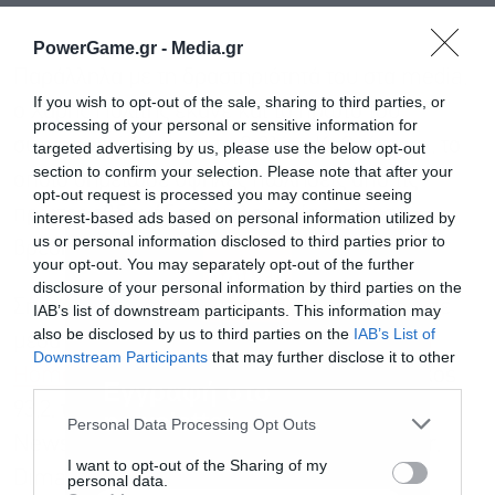
PowerGame.gr -
Media.gr
Παράλληλα με τη δραστηριότητά του στα media,
If you wish to opt-out of the sale, sharing to third parties, or
ο Χάρης Πολίτης έκανε και το πρώτο του
processing of your personal or sensitive information for
συγγραφικό βήμα με το βιβλίο «Καθρέπτης», το
targeted advertising by us, please use the below opt-out
section to confirm your selection. Please note that after your
οποίο σημείωσε υψηλές πωλήσεις από τις
opt-out request is processed you may continue seeing
πρώτες εβδομάδες κυκλοφορίας του και
interest-based ads based on personal information utilized by
us or personal information disclosed to third parties prior to
βρέθηκε στις λίστες best seller.
your opt-out. You may separately opt-out of the further
disclosure of your personal information by third parties on the
Σήμερα, η
Politis Group
διαθέτει παρουσία σε
IAB’s list of downstream participants. This information may
also be disclosed by us to third parties on the
IAB’s List of
μέσα και πλατφόρμες όπως το Politis
Out Of
Downstream Participants
that may further disclose it to other
Home
, ο Sfera 102,2, το Music 89,2, ο Ellinikos
third parties.
Εγγραφή στο
93,2, το 98,6 Radio, καθώς και τα Reader.gr,
newsletter
Personal Data Processing Opt Outs
Newsbreak.gr, Insider.gr, Rosa.gr, Jenny.gr,
I want to opt-out of the Sharing of my
Dimarxos.gr και Basketa.gr. Παράλληλα,
personal data.