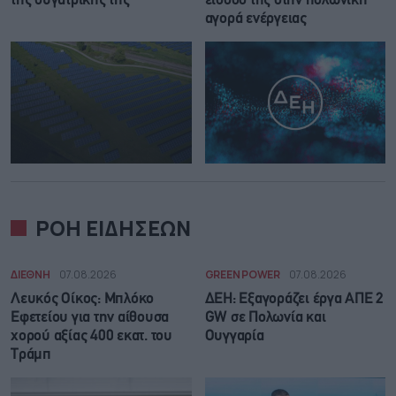
της θυγατρικής της
είσοδό της στην πολωνική
αγορά ενέργειας
ΡΟΗ ΕΙΔΗΣΕΩΝ
ΔΙΕΘΝΗ
07.08.2026
GREEN POWER
07.08.2026
Λευκός Οίκος: Μπλόκο
ΔΕΗ: Εξαγοράζει έργα ΑΠΕ 2
Εφετείου για την αίθουσα
GW σε Πολωνία και
χορού αξίας 400 εκατ. του
Ουγγαρία
Τράμπ