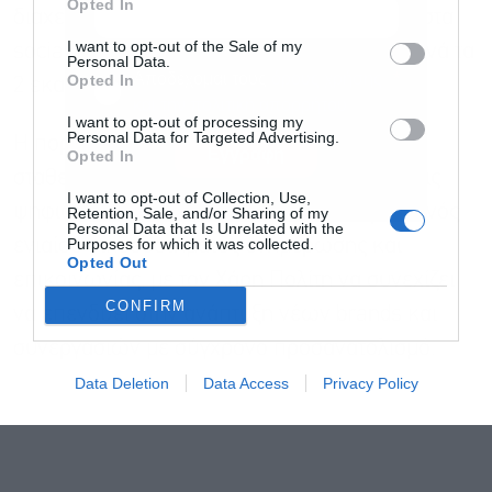
Opted In
διαχειρίζεται περισσότερες από 30 σελίδες στα
I want to opt-out of the Sale of my
social media, με συνολικό κοινό που ξεπερνά τα
Personal Data.
Αποδέχομαι τους
όρους χρήσης
*
Opted In
2 εκατομμύρια ακολούθους.
και την πολιτική απορρήτου
I want to opt-out of processing my
Personal Data for Targeted Advertising.
Η πορεία της
Politis Group
αντανακλά μια
Εγγραφή
Opted In
σταθερή επένδυση στα σύγχρονα media, στις
I want to opt-out of Collection, Use,
ψηφιακές πλατφόρμες και στη δημιουργία ενός
Retention, Sale, and/or Sharing of my
Personal Data that Is Unrelated with the
Purposes for which it was collected.
ενιαίου οικοσυστήματος ενημέρωσης και
Opted Out
επικοινωνίας, με τον Χάρη Πολίτη να συνεχίζει
CONFIRM
να επενδύει στην ανάπτυξη νέων brands και
συνεργασιών με σύγχρονο προσανατολισμό.
Data Deletion
Data Access
Privacy Policy