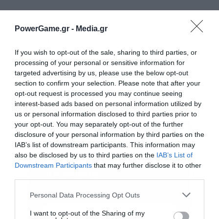
Στο επίκεντρο των συζητήσεων βρέθηκαν δύο
PowerGame.gr -
Media.gr
ζητήματα: η αποτίμηση της πρώτης ημέρας του
If you wish to opt-out of the sale, sharing to third parties, or
βιβλίου προσφορών και κυρίως ο καθορισμός
processing of your personal or sensitive information for
των επιπέδων κάτω από τα οποία δεν θα
targeted advertising by us, please use the below opt-out
section to confirm your selection. Please note that after your
γίνονται δεκτές νέες εγγραφές.
opt-out request is processed you may continue seeing
interest-based ads based on personal information utilized by
Μάλιστα, παράγοντες της αγοράς δεν απέκλειαν
us or personal information disclosed to third parties prior to
your opt-out. You may separately opt-out of the further
ακόμη και το ενδεχόμενο η ΔΕΗ να προχωρήσει
disclosure of your personal information by third parties on the
σήμερα το πρωί, πριν από το άνοιγμα των
IAB’s list of downstream participants. This information may
also be disclosed by us to third parties on the
IAB’s List of
αγορών, σε ενημέρωση, θέτοντας ουσιαστικά
Εγγραφή στο
Downstream Participants
that may further disclose it to other
newsletter
κατώφλι αποδοχής όχι κάτω από τα 18,50 ή 18,60
third parties.
ευρώ. Το ενδιαφέρον πολλών ξένων
Personal Data Processing Opt Outs
χαρτοφυλακίων επικεντρώνεται πλέον στο πού
I want to opt-out of the Sharing of my
θα «κλειδώσουν» οι τοποθετήσεις του Capital