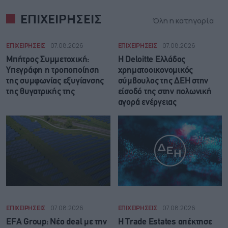
ΕΠΙΧΕΙΡΗΣΕΙΣ
Όλη η κατηγορία
ΕΠΙΧΕΙΡΗΣΕΙΣ
07.08.2026
ΕΠΙΧΕΙΡΗΣΕΙΣ
07.08.2026
Μπήτρος Συμμετοχική:
Η Deloitte Ελλάδος
Υπεγράφη η τροποποίηση
χρηματοοικονομικός
της συμφωνίας εξυγίανσης
σύμβουλος της ΔΕΗ στην
της θυγατρικής της
είσοδό της στην πολωνική
αγορά ενέργειας
ΕΠΙΧΕΙΡΗΣΕΙΣ
07.08.2026
ΕΠΙΧΕΙΡΗΣΕΙΣ
07.08.2026
EFA Group: Νέο deal με την
Η Trade Εstates απέκτησε