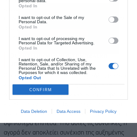
personal data.
Opted In
και του CVC, καθώς αρκετοί διαχειριστές
Αποδέχομαι τους
όρους χρήσης
*
I want to opt-out of the Sale of my
επιδιώκουν να ευθυγραμμίσουν τις προσφορές
και την πολιτική απορρήτου
Personal Data.
Opted In
τους με τα επίπεδα αυτών των ισχυρών
Εγγραφή
παικτών.
I want to opt-out of processing my
Personal Data for Targeted Advertising.
Opted In
Οι εκτιμήσεις για την τελική
I want to opt-out of Collection, Use,
υπερκάλυψη
Retention, Sale, and/or Sharing of my
Personal Data that Is Unrelated with the
Purposes for which it was collected.
Οι εκτιμήσεις για την τελική υπερκάλυψη κάνουν
Opted Out
λόγο ακόμη και για τέσσερις φορές, με το
CONFIRM
συνολικό ύψος των προσφορών να μπορεί να
κινηθεί μεταξύ 15 και 16 δισ. ευρώ, ενώ είναι
Data Deletion
Data Access
Privacy Policy
ανοιχτό το ενδεχόμενο να φτάσει και σε ακόμα
υψηλότερα επίπεδα. Υπό αυτές τις συνθήκες, η
αγορά δεν αποκλείει συνέχιση της αυξημένης