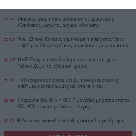
και Dott
23:20
Μπλόκο Τραμπ στην απόκτηση αμερικανικής
ιθαγένειας μέσω τουρισμού γέννησης
23:08
Wall Street: Κόκκινο ταμπλό με πιέσεις στον Dow
(-460 μονάδες) εν μέσω γεωπολιτικής νευρικότητας
22:43
ΟΗΕ: Πώς η τεχνητή νοημοσύνη και τα cryptos
“εξοπλίζουν” το ισλαμικό κράτος
22:32
Το Ντουμπάι εντάσσει τα κρυπτονομίσματα στις
καθημερινές πληρωμές και στα ακίνητα
22:20
Γερμανία: Στο 28% η AfD, 7 μονάδες μπροστά από το
CDU/CSU του καγκελάριου Μερτς
22:12
Η Amazon ανακαλεί χιλιάδες παιχνίδια για βρέφη