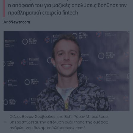
η απόφασή του για μαζικές απολύσεις βοήθησε την
προβληματική εταιρεία fintech
Από
Newsroom
Ο Διευθύνων Σύμβουλος της Bolt, Ράιαν Μπρέσλοου,
υπερασπίζεται την απόλυση ολόκληρης της ομάδας
ανθρώπινου δυναμικού©facebook.com/