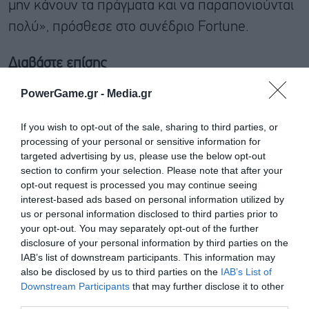
μην κάνουν τα πράγματα και να παραπονιούνται
πολύ», πρόσθεσε στο συνέδριο Fortune.
Διαβάστε επίσης
PowerGame.gr -
Media.gr
Kariera: Πόσο μιλούν οι εργαζόμενοι στους
managers τους, τι δείχνει έρευνα
If you wish to opt-out of the sale, sharing to third parties, or
processing of your personal or sensitive information for
targeted advertising by us, please use the below opt-out
Ποια χώρα θεωρείται η γενέτειρα του καφέ;
section to confirm your selection. Please note that after your
opt-out request is processed you may continue seeing
Πέντε ρολόγια Rolex που πλέον πωλούνται
interest-based ads based on personal information utilized by
us or personal information disclosed to third parties prior to
κάτω από την τιμή λιανικής
your opt-out. You may separately opt-out of the further
disclosure of your personal information by third parties on the
IAB’s list of downstream participants. This information may
Ακολουθήστε το Powergame.gr στο
Google
also be disclosed by us to third parties on the
IAB’s List of
για άμεση και έγκυρη οικονομική
News
Downstream Participants
that may further disclose it to other
ενημέρωση!
third parties.