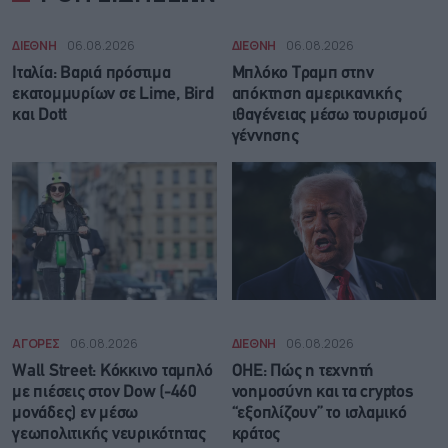
ΔΙΕΘΝΗ
06.08.2026
ΔΙΕΘΝΗ
06.08.2026
Ιταλία: Βαριά πρόστιμα
Μπλόκο Τραμπ στην
εκατομμυρίων σε Lime, Bird
απόκτηση αμερικανικής
και Dott
ιθαγένειας μέσω τουρισμού
γέννησης
ΑΓΟΡΕΣ
06.08.2026
ΔΙΕΘΝΗ
06.08.2026
Wall Street: Κόκκινο ταμπλό
ΟΗΕ: Πώς η τεχνητή
με πιέσεις στον Dow (-460
νοημοσύνη και τα cryptos
μονάδες) εν μέσω
“εξοπλίζουν” το ισλαμικό
γεωπολιτικής νευρικότητας
κράτος