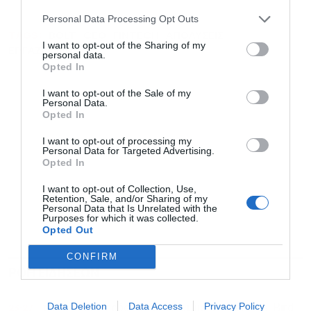
Personal Data Processing Opt Outs
TAGS:
BOLT
CEO
FINTECH
ΑΠΟΛΥΣΕΙΣ
I want to opt-out of the Sharing of my
ΕΡΓΑΖΟΜΕΝΟΙ
personal data.
Opted In
I want to opt-out of the Sale of my
Personal Data.
Opted In
I want to opt-out of processing my
Personal Data for Targeted Advertising.
Opted In
I want to opt-out of Collection, Use,
Retention, Sale, and/or Sharing of my
Personal Data that Is Unrelated with the
Purposes for which it was collected.
Opted Out
CONFIRM
ΡΟΗ ΕΙΔΗΣΕΩΝ
ΔΗΜΟΦΙΛΗ
Data Deletion
Data Access
Privacy Policy
23:27
Ιταλία: Βαριά πρόστιμα εκατομμυρίων σε Lime, Bird