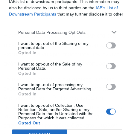
IAB’s list of downstream participants. This information may
also be disclosed by us to third parties on the
IAB’s List of
Downstream Participants
that may further disclose it to other
third parties.
Personal Data Processing Opt Outs
Η Amazon δεν είναι η μόνη μεγάλη εταιρεία
I want to opt-out of the Sharing of my
τεχνολογίας που στρέφεται στις αγορές
personal data.
Opted In
κεφαλαίου για να χρηματοδοτήσει τον αγώνα
ανάπτυξης υποδομών τεχνητής νοημοσύνης.
I want to opt-out of the Sale of my
Personal Data.
Opted In
Το τελευταίο διάστημα αντίστοιχες κινήσεις
I want to opt-out of processing my
έχουν πραγματοποιήσει οι Nvidia, Oracle,
Personal Data for Targeted Advertising.
Opted In
Alphabet και Meta Platforms, καθώς ο
I want to opt-out of Collection, Use,
ανταγωνισμός για την ανάπτυξη υπολογιστικής
Retention, Sale, and/or Sharing of my
Personal Data that Is Unrelated with the
ισχύος και νέων υπηρεσιών AI οδηγεί σε
Purposes for which it was collected.
Opted Out
επενδύσεις εκατοντάδων δισεκατομμυρίων