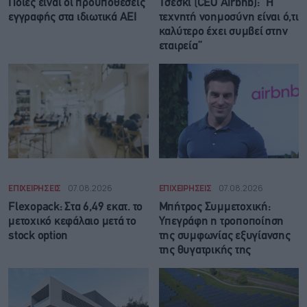
Ποιες είναι οι προϋποθέσεις
Τσέσκι (CEO Airbnb): “Η
εγγραφής στα ιδιωτικά ΑΕΙ
τεχνητή νοημοσύνη είναι ό,τι
καλύτερο έχει συμβεί στην
εταιρεία”
ΕΠΙΧΕΙΡΗΣΕΙΣ
07.08.2026
ΕΠΙΧΕΙΡΗΣΕΙΣ
07.08.2026
Flexopack: Στα 6,49 εκατ. το
Μπήτρος Συμμετοχική:
μετοχικό κεφάλαιο μετά το
Υπεγράφη η τροποποίηση
stock option
της συμφωνίας εξυγίανσης
της θυγατρικής της