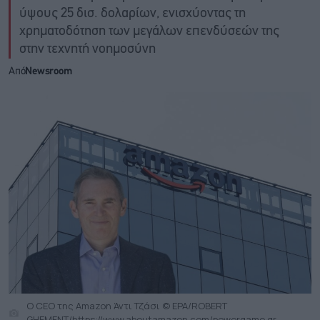
ύψους 25 δισ. δολαρίων, ενισχύοντας τη
χρηματοδότηση των μεγάλων επενδύσεών της
στην τεχνητή νοημοσύνη
Από
Newsroom
Ο CEO της Amazon Άντι Τζάσι © EPA/ROBERT
GHEMENT/https://www.aboutamazon.com/powergame.gr