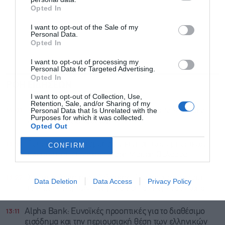
Opted In
I want to opt-out of the Sale of my
Personal Data.
Opted In
I want to opt-out of processing my
Personal Data for Targeted Advertising.
Opted In
ΡΟΗ ΕΙΔΗΣΕΩΝ
ΔΗΜΟΦΙΛΗ
I want to opt-out of Collection, Use,
Retention, Sale, and/or Sharing of my
14:01
Personal Data that Is Unrelated with the
Ενστάσεις από τον Ιατρικό Σύλλογό για το Ψηφιακό
Purposes for which it was collected.
Αποθετήριο εξετάσεων
Opted Out
13:52
Τουρκία: Περιορισμοί στην κίνηση των εμπορικών
CONFIRM
πλοίων που εισέρχονται στη Μαύρη Θάλασσα
13:27
Σε επιφυλακή η γγ Πολιτικής Προστασίας για τους
Data Deletion
Data Access
Privacy Policy
ισχυρούς βοριάδες σήμερα και τα επόμενα 24ωρα
13:11
Alpha Bank: Ευνοϊκές προοπτικές για το διαθέσιμο
εισόδημα και την περιουσιακή θέση των ελληνικών