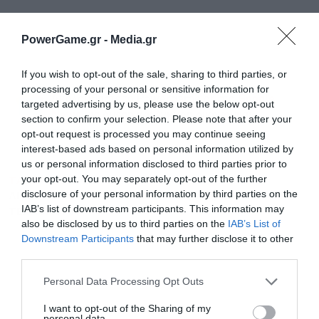
PowerGame.gr -
Media.gr
If you wish to opt-out of the sale, sharing to third parties, or
processing of your personal or sensitive information for
Ακολουθήστε το Powergame.gr στο
Google
targeted advertising by us, please use the below opt-out
για άμεση και έγκυρη οικονομική
News
section to confirm your selection. Please note that after your
ενημέρωση!
opt-out request is processed you may continue seeing
interest-based ads based on personal information utilized by
us or personal information disclosed to third parties prior to
TAGS:
PRINTEC
your opt-out. You may separately opt-out of the further
disclosure of your personal information by third parties on the
ΔΙΕΘΝΗΣ ΑΕΡΟΛΙΜΕΝΑΣ ΑΘΗΝΩΝ (ΔΑΑ)
ΣΥΝΕΡΓΑΣΙΑ
IAB’s list of downstream participants. This information may
ΤΕΧΝΟΛΟΓΙΑ
also be disclosed by us to third parties on the
IAB’s List of
Downstream Participants
that may further disclose it to other
third parties.
Personal Data Processing Opt Outs
I want to opt-out of the Sharing of my
personal data.