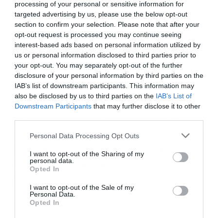
processing of your personal or sensitive information for
targeted advertising by us, please use the below opt-out
section to confirm your selection. Please note that after your
»Όσον αφορά στο Retail δίκτυό μας, στο δεύτερο
opt-out request is processed you may continue seeing
τρίμηνο του 2023 ξεχώρισαν η ανανεωμένη
interest-based ads based on personal information utilized by
us or personal information disclosed to third parties prior to
πρόταση μας για το Πάμε Στοίχημα, καθώς και η
your opt-out. You may separately opt-out of the further
διάθεση του Free Win, του πρώτου δωρεάν
disclosure of your personal information by third parties on the
IAB’s list of downstream participants. This information may
παιχνιδιού των πρακτορείων μας, που είναι
also be disclosed by us to third parties on the
IAB’s List of
Εγγραφή στο
διαθέσιμο μέσω της εφαρμογής OPAP Store
Downstream Participants
that may further disclose it to other
newsletter
third parties.
App. Στο Online κανάλι, παρουσιάσαμε με
επιτυχία το Opaponline.gr, την online πρότασής
Personal Data Processing Opt Outs
μας στα αριθμοπαιχνίδια, και συνεχίσαμε να
I want to opt-out of the Sharing of my
personal data.
ενισχύουμε τη θέση μας σε όλες τις κατηγορίες
Opted In
προϊόντων.
Αποδέχομαι τους
όρους χρήσης
*
I want to opt-out of the Sale of my
και την πολιτική απορρήτου
Personal Data.
Opted In
»Κοιτώντας μπροστά, παραμένουμε
Εγγραφή