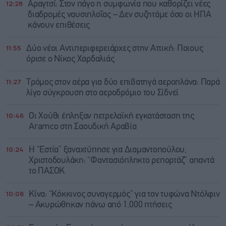
12:28
Αραγτσί: Στον πάγο η συμφωνία που καθορίζει νέες
διαδρομές ναυσιπλοΐας – Δεν συζητάμε όσο οι ΗΠΑ
κάνουν επιθέσεις
11:55
Δύο νέοι Αντιπεριφερειάρχες στην Αττική: Ποιους
όρισε ο Νίκος Χαρδαλιάς
11:27
Τρόμος στον αέρα για δύο επιβατηγά αεροπλάνα: Παρά
λίγο σύγκρουση στο αεροδρόμιο του Σίδνεϊ
10:46
Οι Χούθι έπληξαν πετρελαϊκή εγκατάσταση της
Aramco στη Σαουδική Αραβία
10:24
Η “Εστία” ξαναχτύπησε για Διαμαντοπούλου,
Χριστοδουλάκη: “Φαντασιόπληκτο ρεπορτάζ” απαντά
το ΠΑΣΟΚ
10:08
Κίνα: “Κόκκινος συναγερμός” για τον τυφώνα Ντόλφιν
– Ακυρώθηκαν πάνω από 1.000 πτήσεις