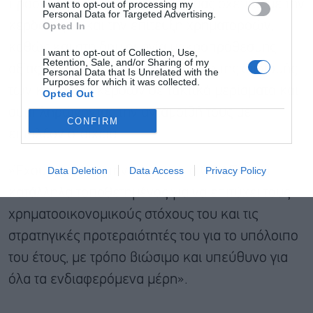
προσηλωμένοι στους στόχους μας σχετικά με την
I want to opt-out of processing my
Personal Data for Targeted Advertising.
κερδοφορία και την επίτευξη χρηματοροών,
Opted In
καθώς και στη δημιουργία μακροπρόθεσμης
I want to opt-out of Collection, Use,
Retention, Sale, and/or Sharing of my
αξίας για τους μετόχους μας, μέσω της διανομής
Personal Data that Is Unrelated with the
Purposes for which it was collected.
των καθαρών κερδών σε τακτικά μερίσματα και
Opted Out
συμπληρώνοντας την ανταμοιβή τους με
CONFIRM
επιπλέον στοιχεία.
Data Deletion
Data Access
Privacy Policy
»Έχουμε επίσης την πίστη, ότι ο ΟΠΑΠ είναι
κατάλληλα τοποθετημένος για να επιτύχει τους
χρηματοοικονομικούς στόχους του και τις
στρατηγικές προτεραιότητές του για το υπόλοιπο
του έτους, με τρόπο βιώσιμο και υπεύθυνο για
όλα τα ενδιαφερόμενα μέρη».