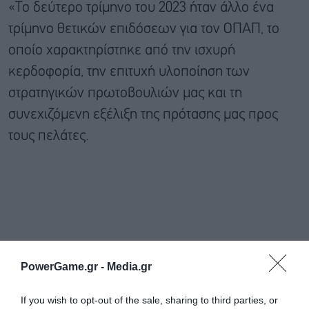
«Το δεύτερο τρίμηνο του 2023 ήταν άλλο ένα
τρίμηνο θετικών επιδόσεων για τον ΟΠΑΠ, το
οποίο χαρακτηρίστηκε από την ισχυρή
κερδοφορία, την επιτυχή υλοποίηση των
στρατηγικών πρωτοβουλιών μας και τη
συνεχιζόμενη εξέλιξη της πρότασης μας προς
τους πελάτες.
PowerGame.gr -
Media.gr
If you wish to opt-out of the sale, sharing to third parties, or