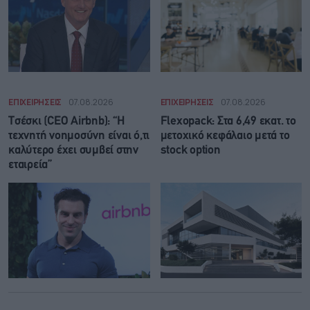
ΕΠΙΧΕΙΡΗΣΕΙΣ
07.08.2026
ΕΠΙΧΕΙΡΗΣΕΙΣ
07.08.2026
Τσέσκι (CEO Airbnb): “Η
Flexopack: Στα 6,49 εκατ. το
τεχνητή νοημοσύνη είναι ό,τι
μετοχικό κεφάλαιο μετά το
καλύτερο έχει συμβεί στην
stock option
εταιρεία”