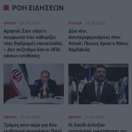
ΡΟΗ ΕΙΔΗΣΕΩΝ
ΑΡΧΕΙΟ
09.08.2026
ΕΛΛΑΔΑ
09.08.2026
Αραγτσί: Στον πάγο η
Δύο νέοι
συμφωνία που καθορίζει
Αντιπεριφερειάρχες στην
νέες διαδρομές ναυσιπλοΐας
Αττική: Ποιους όρισε ο Νίκος
– Δεν συζητάμε όσο οι ΗΠΑ
Χαρδαλιάς
κάνουν επιθέσεις
ΔΙΕΘΝΗ
09.08.2026
ΔΙΕΘΝΗ
09.08.2026
Τρόμος στον αέρα για δύο
Οι Χούθι έπληξαν
επιβατηγά αεροπλάνα: Παρά
πετρελαϊκή εγκατάσταση της